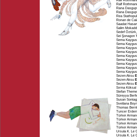
Ralf Rothman
Ralf Rothman
Rana Dasgup
Rana Dasgup
Rea Stathopu
Ronan de Cal
Saadat Hasan
Salim Mokad
Sedef Öztürk
Sei Şonagon
Sema Kaygus
Sema Kaygus
Sema Kaygus
Sema Kaygus
Sema Kaygus
Sema Kaygus
Sema Kaygus
Sema Kaygus
Sema Kaygus
Sezen Aksu
E
Sezen Aksu
E
Sezen Aksu
E
Sırma Köksal
Stefan Theme
Süreyya Berf
Susan Sontag
Svetlana Boy
Thomas Bern
Tuncer Erde
Türker Arman
Türker Arman
Türker Arman
Türker Arman
Ursula K. Le 
Ursula K. Le 