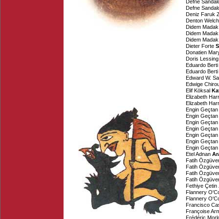
Defne Sandal
Defne Sandal
Deniz Faruk 
Denton Welch
Didem Madak
Didem Madak
Didem Madak
Dieter Forte
S
Donatien Mar
Doris Lessing
Eduardo Berti
Eduardo Berti
Edward W. Sa
Edwige Chirou
Elif Köksal
Ka
Elizabeth Har
Elizabeth Har
Engin Geçtan
Engin Geçtan
Engin Geçtan
Engin Geçtan
Engin Geçtan
Engin Geçtan
Engin Geçtan
Etel Adnan
Ar
Fatih Özgüve
Fatih Özgüve
Fatih Özgüve
Fatih Özgüve
Fethiye Çetin
Flannery O'C
Flannery O'C
Francisco Ca
Françoise Ar
Frédéric Morl