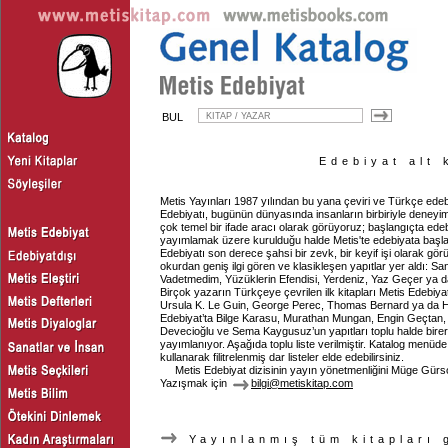
BUL
Edebiyat alt 
Metis Yayınları 1987 yılından bu yana çeviri ve Türkçe edebi
Edebiyatı, bugünün dünyasında insanların birbiriyle deneyim
çok temel bir ifade aracı olarak görüyoruz; başlangıçta edeb
yayımlamak üzere kurulduğu halde Metis'te edebiyata başl
Edebiyatı son derece şahsi bir zevk, bir keyif işi olarak görü
okurdan geniş ilgi gören ve klasikleşen yapıtlar yer aldı: S
Vadetmedim, Yüzüklerin Efendisi, Yerdeniz, Yaz Geçer ya da
Birçok yazarın Türkçeye çevrilen ilk kitapları Metis Edebiyat
Ursula K. Le Guin, George Perec, Thomas Bernard ya da H
Edebiyat’ta Bilge Karasu, Murathan Mungan, Engin Geçtan,
Devecioğlu ve Sema Kaygusuz’un yapıtları toplu halde birer
yayımlanıyor. Aşağıda toplu liste verilmiştir. Katalog menüde 
kullanarak filitrelenmiş dar listeler elde edebilirsiniz.
Metis Edebiyat dizisinin yayın yönetmenliğini Müge Gür
Yazışmak için
bilgi@metiskitap.com
Yayınlanmış tüm kitapları 