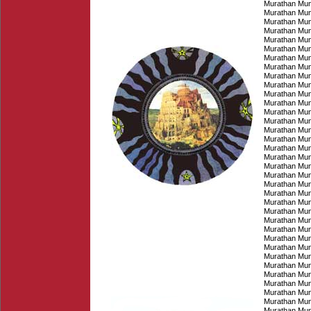
Murathan Mu
Murathan Mu
Murathan Mu
Murathan Mu
Murathan Mu
Murathan Mu
Murathan Mu
Murathan Mu
Murathan Mu
Murathan Mu
Murathan Mu
Murathan Mu
Murathan Mu
Murathan Mu
Murathan Mu
Murathan Mu
Murathan Mu
Murathan Mu
Murathan Mu
Murathan Mu
Murathan Mu
Murathan Mu
Murathan Mu
Murathan Mu
Murathan Mu
Murathan Mu
Murathan Mu
Murathan Mu
Murathan Mu
Murathan Mu
Murathan Mu
Murathan Mu
Murathan Mu
Murathan Mu
Murathan Mu