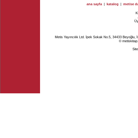
ana sayfa
|
katalog
|
metise da
K
Ü
Metis Yayıncılık Ltd. İpek Sokak No.5, 34433 Beyoğlu, 
© metiskitap
Sit