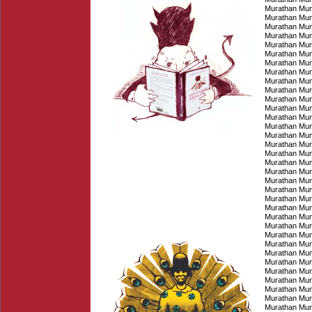
Murathan Mu
Murathan Mu
Murathan Mu
Murathan Mu
Murathan Mu
Murathan Mu
Murathan Mu
Murathan Mu
Murathan Mu
Murathan Mu
Murathan Mu
Murathan Mu
Murathan Mu
Murathan Mu
Murathan Mu
Murathan Mu
Murathan Mu
Murathan Mu
Murathan Mu
Murathan Mu
Murathan Mu
Murathan Mu
Murathan Mu
Murathan Mu
Murathan Mu
Murathan Mu
Murathan Mu
Murathan Mu
Murathan Mu
Murathan Mu
Murathan Mu
Murathan Mu
Murathan Mu
Murathan Mu