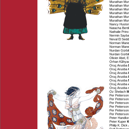
Murathan Mu
Murathan Mu
Murathan Mu
Murathan Mu
Murathan Mu
Murathan Mu
Nancy Husto
Natacha Bertil
Nathalie Prin
Nermin Saybaş
Neval El Sedd
Norman Man
Norman Man
Nurdan Gürbi
Nurdan Gürbi
Olivier Abel
,
E
Orhan Kâhyao
Oruç Aruoba
Oruç Aruoba
Oruç Aruoba
Oruç Aruoba
Oruç Aruoba
Oruç Aruoba
Oruç Aruoba
Oz Shelach
M
Per Petterson
Per Petterson
Per Petterson
Per Petterson
Per Petterson
Per Petterson
Peter Handke
Peter Kuper
K
Philip K. Dick