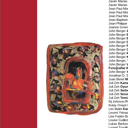
Javier Marias
Javier Marias
Jean Paul Mo
Jean Paul Mo
Jean Paul Mo
Jean-Baptiste
Jean-Philippe
Joanne Gree
John Berger
John Berger
John Berger
John Berger
John Berger
John Berger
John Berger
John Berger
John Berger
,
John Berger
Fotoğraflar 
John Berger
Jonathan D. 
Juan Benet
M
Juli Zeh
Karta
Juli Zeh
Oyun
Juli Zeh
Serb
Juli Zeh
Sess
Juli Zeh
Temi
Kij Johnson
F
Kutay Onaylı
Leo Malet
Kar
Levent Yılma
Line Faden-B
Louise Guille
Lukas Barfus
Lyonel Trouill