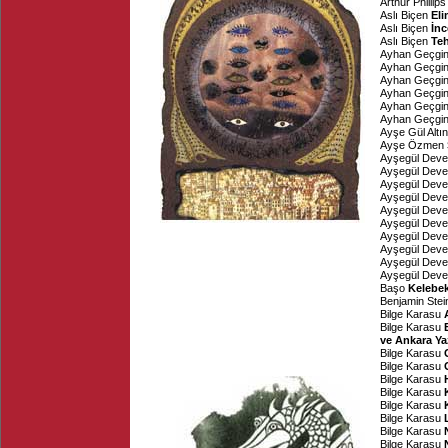
Arthur Phillips
Aslı Biçen
El
Aslı Biçen
İnc
Aslı Biçen
Teh
Ayhan Geçgi
Ayhan Geçgi
Ayhan Geçgi
Ayhan Geçgi
Ayhan Geçgi
Ayhan Geçgi
Ayşe Gül Altı
Ayşe Özmen
Ayşegül Deve
Ayşegül Deve
Ayşegül Deve
Ayşegül Deve
Ayşegül Deve
Ayşegül Deve
Ayşegül Deve
Ayşegül Deve
Ayşegül Deve
Ayşegül Deve
Başo
Kelebek
Benjamin Stei
Bilge Karasu
Bilge Karasu
ve Ankara Yaz
Bilge Karasu
Bilge Karasu
Bilge Karasu
Bilge Karasu
Bilge Karasu
Bilge Karasu
Bilge Karasu
Bilge Karasu