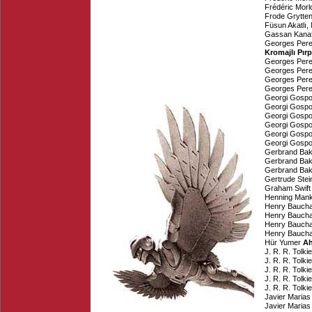
Frédéric Morl
Frode Grytte
Füsun Akatlı
,
Gassan Kanaf
Georges Per
Kromajlı Pır
Georges Per
Georges Per
Georges Per
Georges Per
Georgi Gospo
Georgi Gospo
Georgi Gospo
Georgi Gospo
Georgi Gospo
Georgi Gospo
Gerbrand Bak
Gerbrand Bak
Gerbrand Bak
Gertrude Stei
Graham Swift
Henning Mank
Henry Bauch
Henry Bauch
Henry Bauch
Henry Bauch
Hür Yumer
Ah
J. R. R. Tolki
J. R. R. Tolki
J. R. R. Tolki
J. R. R. Tolki
J. R. R. Tolki
Javier Marias
Javier Marias