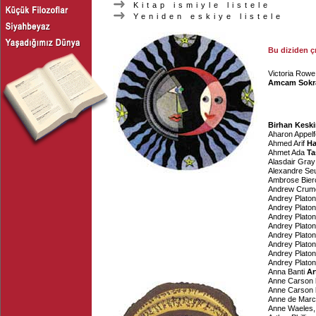
Kitap ismiyle listele
Yeniden eskiye listele
Bu diziden ç
Victoria Rowe
Amcam Sokr
Birhan Keski
Aharon Appelf
Ahmed Arif
Ha
Ahmet Ada
Ta
Alasdair Gray
Alexandre Se
Ambrose Bier
Andrew Crum
Andrey Plato
Andrey Plato
Andrey Plato
Andrey Plato
Andrey Plato
Andrey Plato
Andrey Plato
Andrey Plato
Anna Banti
Ar
Anne Carson
Anne Carson
Anne de Mar
Anne Waeles