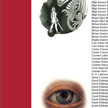
Bilge Karasu
Bilge Karasu
Bilge Karasu
Bilge Karasu
Bilge Karasu
Birgül Oğuz
H
Birgül Oğuz
İ
Birhan Keskin
Birhan Keskin
Birhan Keskin
Birhan Keskin
Birhan Keskin
Brigitte Aubert
Carl-Johan Va
Carl-Johan Va
Carlos Fonse
Carlos Fonse
Carmen Lafor
Chantal Delte
Charles Buko
Charles Buko
Chris Abani
G
Claude-Henri
D. H. Lawren
David Consta
David Edding
David Edding
David Edding
David Edding
David Edding
David Edding
David Edding
David Edding
David Edding