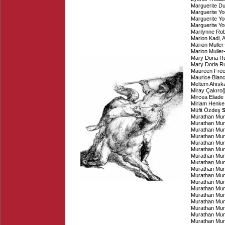
Marguerite D
Marguerite Y
Marguerite Y
Marguerite Y
Marilynne Ro
Marion Kadi
,
A
Marion Muller
Marion Muller
Mary Doria Ru
Mary Doria Ru
Maureen Free
Maurice Blan
Meltem Ahısk
Miray Çakıroğ
Mircea Eliade
Miriam Henke
Müfit Özdeş
S
Murathan Mu
Murathan Mu
Murathan Mu
Murathan Mu
Murathan Mu
Murathan Mu
Murathan Mu
Murathan Mu
Murathan Mu
Murathan Mu
Murathan Mu
Murathan Mu
Murathan Mu
Murathan Mu
Murathan Mu
Murathan Mu
Murathan Mu