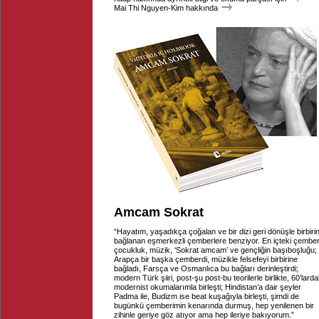
Mai Thi Nguyen-Kim hakkında
Amcam Sokrat
“Hayatım, yaşadıkça çoğalan ve bir dizi geri dönüşle birbiri
bağlanan eşmerkezli çemberlere benziyor. En içteki çembe
çocukluk, müzik, ‘Sokrat amcam’ ve gençliğin başıboşluğu;
Arapça bir başka çemberdi, müzikle felsefeyi birbirine
bağladı, Farsça ve Osmanlıca bu bağları derinleştirdi;
modern Türk şiiri, post-şu post-bu teorilerle birlikte, 60’larda
modernist okumalarımla birleşti; Hindistan’a dair şeyler
Padma ile, Budizm ise beat kuşağıyla birleşti, şimdi de
bugünkü çemberimin kenarında durmuş, hep yenilenen bir
zihinle geriye göz atıyor ama hep ileriye bakıyorum.”