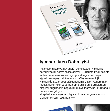
İyimserlikten Daha İyisi
Felaketlerin kapıya dayandığı günümüzde “iyimserlik”
neredeyse bir görev haline geliyor. Guillaume Paoli, felsefe
tarihine uzanarak iyimserliğin güç dengelerine boyun
eğmekten yapay zekâya umut bağlayan teknolojik
iyimserliğe kadar geçirdiği dönüşümü izliyor. Kadercilikle
mutlak sorumluluk arasında sıkışan insanı sorgularken,
eleştirel düşüncenin başka bir dünya tasavvuru kurmadaki
önemini vurguluyor.
Kitap hakkında ayrıntılı bilgi ve okuma parçası için
Guillaume Paoli hakkında