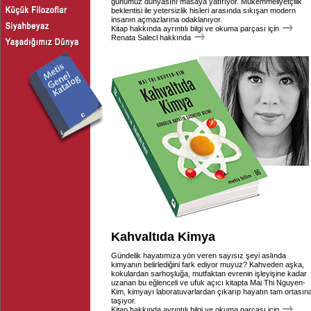
günümüz dünyasını masaya yatırıyor. Mükemmeliyetçilik
beklentisi ile yetersizlik hisleri arasında sıkışan modern
insanın açmazlarına odaklanıyor.
Kitap hakkında ayrıntılı bilgi ve okuma parçası için
Renata Salecl hakkında
Kahvaltıda Kimya
Gündelik hayatımıza yön veren sayısız şeyi aslında
kimyanın belirlediğini fark ediyor muyuz? Kahveden aşka,
kokulardan sarhoşluğa, mutfaktan evrenin işleyişine kadar
uzanan bu eğlenceli ve ufuk açıcı kitapta Mai Thi Nguyen-
Kim, kimyayı laboratuvarlardan çıkarıp hayatın tam ortasın
taşıyor.
Kitap hakkında ayrıntılı bilgi ve okuma parçası için