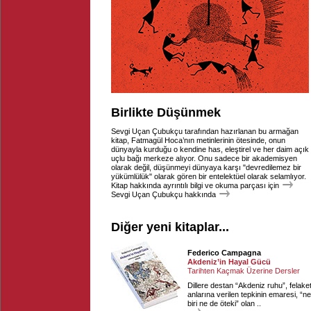
Birlikte Düşünmek
Sevgi Uçan Çubukçu tarafından hazırlanan bu armağan
kitap, Fatmagül Hoca’nın metinlerinin ötesinde, onun
dünyayla kurduğu o kendine has, eleştirel ve her daim açık
uçlu bağı merkeze alıyor. Onu sadece bir akademisyen
olarak değil, düşünmeyi dünyaya karşı "devredilemez bir
yükümlülük" olarak gören bir entelektüel olarak selamlıyor.
Kitap hakkında ayrıntılı bilgi ve okuma parçası için
Sevgi Uçan Çubukçu hakkında
Diğer yeni kitaplar...
Federico Campagna
Akdeniz’in Hayal Gücü
Tarihten Kaçmak Üzerine Dersler
Dillere destan “Akdeniz ruhu”, felake
anlarına verilen tepkinin emaresi, “ne
biri ne de öteki” olan ..