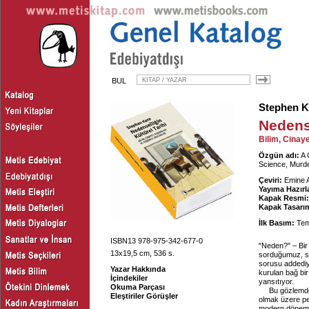
BUL
Stephen K
Nedense
Bilim, Cinay
Özgün adı:
A 
Science, Murd
Çeviri:
Emine 
Yayıma Hazırl
Kapak Resmi:
Kapak Tasarım
İlk Basım:
Tem
ISBN13 978-975-342-677-0
"Neden?" – Bir 
13x19,5 cm, 536 s.
sorduğumuz, so
sorusu addediy
Yazar Hakkında
kurulan bağ bir
İçindekiler
yansıtıyor.
Okuma Parçası
Bu gözlemd
Eleştiriler Görüşler
olmak üzere pe
modern dönemde