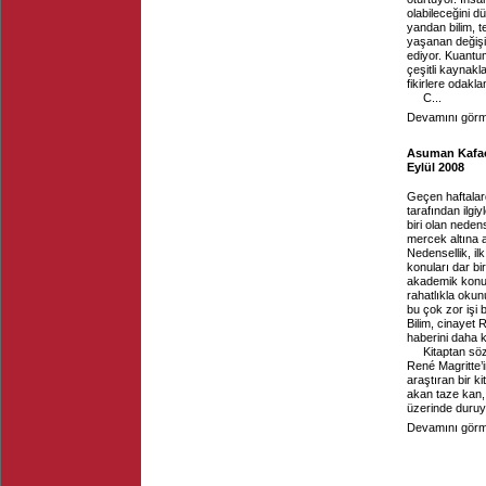
olabileceğini 
yandan bilim, te
yaşanan değişim
ediyor. Kuantum
çeşitli kaynak
fikirlere odakla
C...
Devamını görme
Asuman Kafaoğ
Eylül 2008
Geçen haftalard
tarafından ilgi
biri olan nedens
mercek altına a
Nedensellik, il
konuları dar bi
akademik konuy
rahatlıkla okun
bu çok zor işi 
Bilim, cinayet
haberini daha k
Kitaptan sö
René Magritte’
araştıran bir 
akan taze kan, 
üzerinde duruyo
Devamını görme