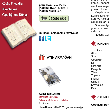
konusu dönemlerd
Liste fiyatı:
710.00 TL
alanlarda yaşan
İndirimli fiyatı:
568.00 TL
yansımalarına i
İndirim oranı:
%20
Kitap boyunc
Kern'e göre, ol
karşıya kaldığım
olduğunu fark e
Nedenselliği
geniş edebiyat 
çalışma.
Bu kitabı arkadaşına tavsiye et
Neden? Çün
İÇİNDEK
Teşekkür
Giriş
Soy
AYIN ARMAĞANI
Çocukluk
Dll
Cinsellik
Duygular
Zihin
Toplum
Fikirler
Sonuç
Kaynakça
Dizin
Keller Easterling
Devletdışı Güç
OKUMA 
Altyapı Mekânı ve İktidar
1. Basım
Çocukluk böl
Liste Fiyatı: 390.00 TL yerine armağan