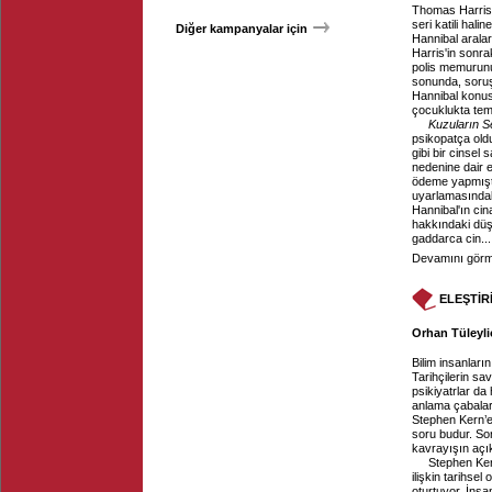
Thomas Harri
seri katili hal
Diğer kampanyalar için
Hannibal aralar
Harris'in sonr
polis memurunu 
sonunda, soruşt
Hannibal konus
çocuklukta tem
Kuzuların Se
psikopatça oldu
gibi bir cinsel
nedenine dair e
ödeme yapmıştı
uyarlamasındaki
Hannibal'ın cin
hakkındaki düşü
gaddarca cin...
Devamını görme
ELEŞTİR
Orhan Tüleyli
Bilim insanları
Tarihçilerin sa
psikiyatrlar da
anlama çabalar
Stephen Kern’e
soru budur. Sor
kavrayışın açık
Stephen Ke
ilişkin tarihse
oturtuyor. İns