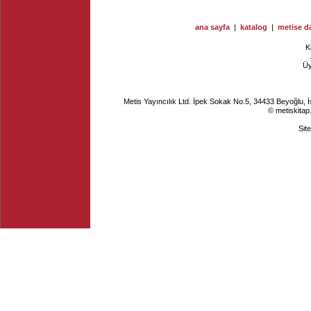
ana sayfa
|
katalog
|
metise da
K
Ü
Metis Yayıncılık Ltd. İpek Sokak No.5, 34433 Beyoğlu, 
© metiskitap
Sit