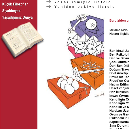
Yazar ismiyle listele
Yeniden eskiye listele
Bu diziden ç
Melanie Klein
Nesne İlişkile
Ben İdeali
Ja
Ben Psikoloj
Ben ve Savu
Çocuklukta N
Deri-Ben
Did
Doğum Trav
Dört Arketip
Freud’un Teo
Freud'un Oto
Hadım Edilm
Haset ve Şük
Haz İlkesinin
İnsan Yavru
Kendiliğin 
Kendiliğin Y
Kendilik ve 
Narsizm Üzer
Oyun ve Gerç
Psikanalizin
Sapıklıklarda
Sınır Duruml