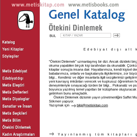
BUL
Edebiyat dışı alt 
"Ötekini Dinlemek" uzmanlaşmış bir dizi. Ancak dizideki birçok
okuma yapabilen birçok kişi tarafından da okunabilir. Çünkü
kitaplar sonuçta insana dair. Hayatlarımıza, kendi kişisel 
babalarımıza, onlarla ve başkalarıyla ilişkilerimize, zor büyü
bilgi... Kendimiz ve diğer insanlarla ilgili sezgilerimizi geliş
yeni kavrayış imkânları verecek ve kuşkusuz öğrenirken h
deneyimleriyle sınayacağı türden bir bilgi... Psikanaliz ve ps
boyunca yazılmış temel yapıtları bir kütüphane oluşturaca
getirirken bunu amaçladık.
Ötekini Dinlemek dizisinin yayın yönetmenliğini Saffet 
Sökmen yapıyor.
Yazışmak için
bilgi@metiskitap.com
Yayınlanmış tüm kitapları 