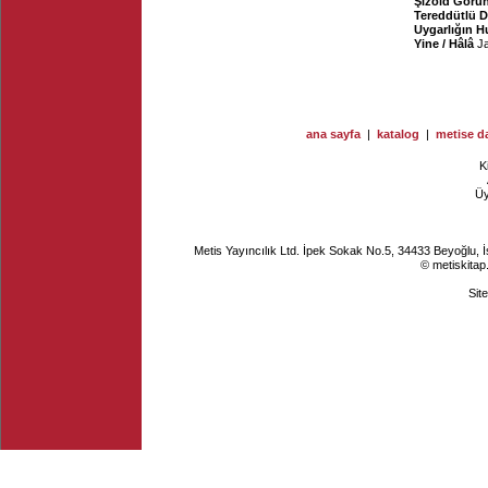
Şizoid Görü
Tereddütlü 
Uygarlığın 
Yine / Hâlâ
J
ana sayfa
|
katalog
|
metise da
K
Ü
Metis Yayıncılık Ltd. İpek Sokak No.5, 34433 Beyoğlu, 
© metiskitap
Sit