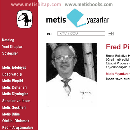
BUL
Fred P
Bronx Belediye Ha
öğretim görevlisi
Clinical Process
Psychoanalytic 
Metis Yayınları'
İnsan Yavrusun