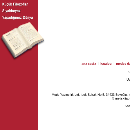
ana sayfa
|
katalog
|
metise da
K
Ü
Metis Yayıncılık Ltd. İpek Sokak No.5, 34433 Beyoğlu, 
© metiskitap
Sit