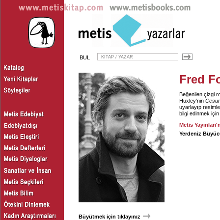
BUL
Fred F
Beğenilen çizgi 
Huxley’nin
Cesur
uyarlayıp resiml
bilgi edinmek içi
Metis Yayınları'
Yerdeniz Büyüc
Büyütmek için tıklayınız