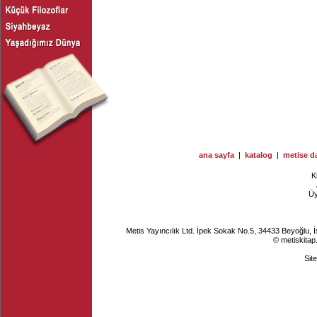
ana sayfa
|
katalog
|
metise da
K
Ü
Metis Yayıncılık Ltd. İpek Sokak No.5, 34433 Beyoğlu, 
© metiskitap
Sit