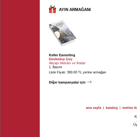
AYIN ARMAĞANI
Keller Easterling
Devletdışı Güç
Altyapı Mekânı ve İktidar
1. Basım
Liste Fiyatı: 390.00 TL yerine armağan
Diğer kampanyalar için
ana sayfa
|
katalog
|
metise da
K
Ü