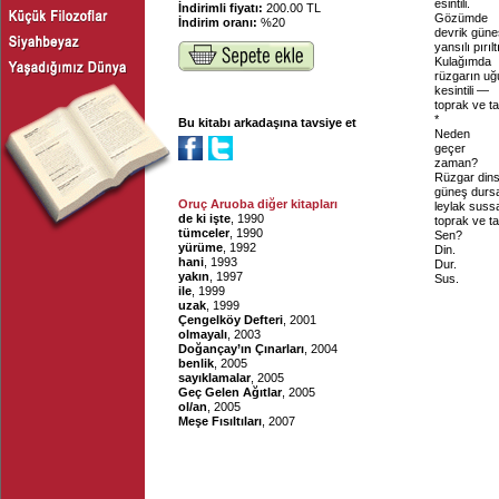
esintili.
İndirimli fiyatı:
200.00 TL
Gözümde
İndirim oranı:
%20
devrik güne
yansılı pırılt
Kulağımda
rüzgarın uğ
kesintili —
toprak ve ta
*
Bu kitabı arkadaşına tavsiye et
Neden
geçer
zaman?
Rüzgar din
güneş durs
Oruç Aruoba diğer kitapları
leylak sus
de ki işte
, 1990
toprak ve t
tümceler
, 1990
Sen?
yürüme
, 1992
Din.
hani
, 1993
Dur.
yakın
, 1997
Sus.
ile
, 1999
uzak
, 1999
Çengelköy Defteri
, 2001
olmayalı
, 2003
Doğançay’ın Çınarları
, 2004
benlik
, 2005
sayıklamalar
, 2005
Geç Gelen Ağıtlar
, 2005
ol/an
, 2005
Meşe Fısıltıları
, 2007