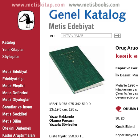
BUL
Oruç Aru
kesik e
Kapak ve Görs
İlk Basım:
Mar
Metis'te 1990 y
kitaplarının ya
Çınarları
'nı ya
devam ediyoru
ISBN13 978-975-342-510-0
OKUMA 
13x19,5 cm, 128 s.
Yazar Hakkında
Sf. 20
Okuma Parçası
Yazarla Söyleşiler
Kesik Esinti
Koparılmayan l
Liste fiyatı:
250.00 TL