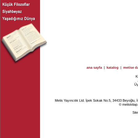
ana sayfa
|
katalog
|
metise da
K
Ü
Metis Yayıncılık Ltd. İpek Sokak No.5, 34433 Beyoğlu, 
© metiskitap
Sit