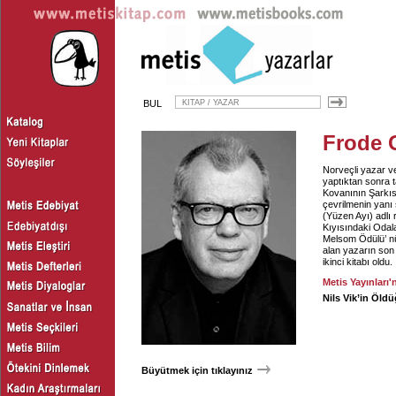
BUL
Frode 
Norveçli yazar v
yaptıktan sonra t
Kovanının Şarkısı
çevrilmenin yanı 
(Yüzen Ayı) adlı 
Kıyısındaki Odala
Melsom Ödülü’ nü
alan yazarın son
ikinci kitabı oldu.
Metis Yayınları'
Nils Vik’in Öld
Büyütmek için tıklayınız