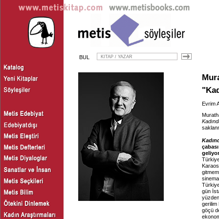
BUL
Mur
"Kad
Evrim A
Murath
Kadınd
saklanm
Kadınd
çabası 
geliyor
Türkiye
Karao
gitmemi
sinemal
Türkiye
gün İst
yüzden 
gerilim
göçü de
ekonomi