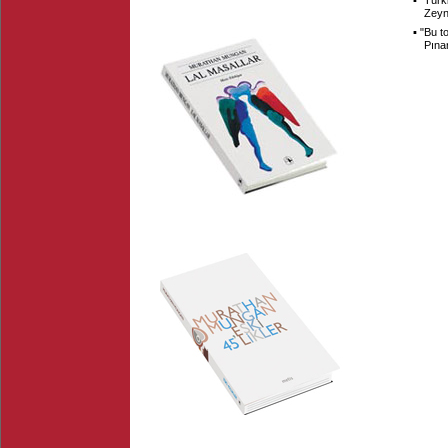
▪ "
Türk
Zeyn
▪ "
Bu to
Pına