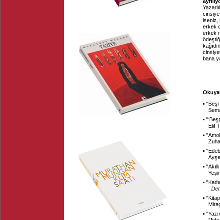
ayrılıy
Yazarlı
cinsiye
iseniz,
erkek o
erkek r
ödeştiğ
kağıdın
cinsiye
bana ya
Okuyab
▪ "
Beşi
Sema
▪ "
‘Beşp
Elif
▪ "
Amo
Zuha
▪ "
Edeb
Ayşe
▪ "
Akıl
Yeşi
▪ "
Kadı
,
Dem
▪ "
Kitap
Mira
▪ "
Yazım