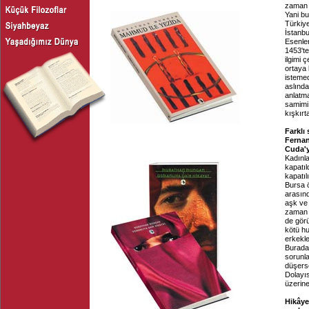
zaman 
Yani b
Türkiye
İstanbu
Esenler
1453'te
ilgimi 
ortaya 
istemed
aslında
anlatma
samimi,
kışkırt
Farklı
Ferna
Cuda'y
Kadınla
kapatıl
kapatıl
Bursa ö
arasınd
aşk ve e
zaman t
de görü
kötü hu
erkekle
Burada 
sorunla
düşerse
Dolayıs
üzerine
Hikâye