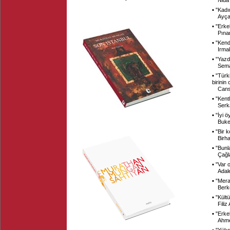
Nida
▪ "
Kadın
Ayça
▪ "
Erke
Pına
▪ "
Kend
Irmak
▪ "
Yazd
Sema
▪ "
Türk
birinin
Cans
▪ "
Kent
Serk
▪ "
İyi ö
Buke
▪ "
Bir k
Birh
▪ "
Bunl
Çağl
▪ "
Var 
Adal
▪ "
Mera
Berk
▪ "
Kültü
Fili
▪ "
Erke
Ahme