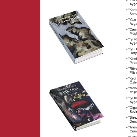
▪ "
Yüks
Ayşe
▪ "
Kadın
Sema
▪ "
Yazı 
Ayça
▪ "
Canı
Müjd
▪ "
İyi ö
Ayşe
▪ "
İyi 
Dery
▪ "
Klon
Pına
▪ "
Rüya
Fili
▪ "
Kedi
Özle
▪ "
Melo
Yeşi
▪ "
İyi b
Ayça
▪ "
Olgu
Sevi
▪ "
Şiir
Deni
▪ "
Aren
Cem 