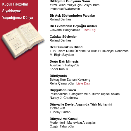
Bildiğimiz Dünyanın Sonu
Yirmi Birinci Yüzyıl İçin Sosyal Bilim
Immanuel Wallerstein
Bir Aşk Söyleminden Parçalar
Roland Barthes
Bir Levantenin Beyoğlu Anıları
Giovanni Scognamillo
Liste Dışı
Çağdaş Söylenler
Roland Barthes
Deli Dumrul'un Bilinci
Türk-İslam Ruhu Üzerine Bir Kültür Psikolojisi Denemesi
M. Bilgin Saydam
Doğu Batı Mimesis
Auerbach Türkiye'de
Kader Konuk
Dönüyordu
Bektaşilikte Zaman Kavrayışı
Reha Çamuroğlu
Liste Dışı
Duyguların Gücü
Psikanalizde, Cinsiyette ve Kültürde Kişisel Anlam
Nancy J. Chodorow
Dünya ile Devlet Arasında Türk Muharriri
1930-1960
Tuncay Birkan
Dünyevi ve Kutsal
Modernlerin Maneviyat Arayışları
Özgür Taburoğlu