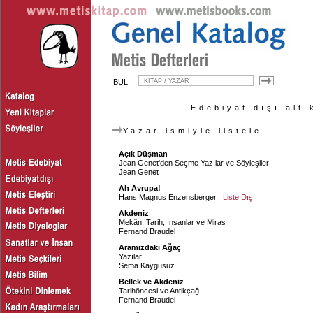
BUL
Edebiyat dışı alt 
Yazar ismiyle listele
Açık Düşman
Jean Genet'den Seçme Yazılar ve Söyleşiler
Jean Genet
Ah Avrupa!
Hans Magnus Enzensberger
Liste Dışı
Akdeniz
Mekân, Tarih, İnsanlar ve Miras
Fernand Braudel
Aramızdaki Ağaç
Yazılar
Sema Kaygusuz
Bellek ve Akdeniz
Tarihöncesi ve Antikçağ
Fernand Braudel