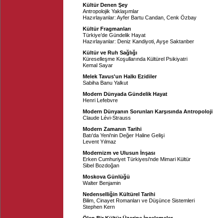
Kültür Denen Şey
Antropolojik Yaklaşımlar
Hazırlayanlar:
Ayfer Bartu Candan
,
Cenk Özbay
Kültür Fragmanları
Türkiye’de Gündelik Hayat
Hazırlayanlar:
Deniz Kandiyoti
,
Ayşe Saktanber
Kültür ve Ruh Sağlığı
Küreselleşme Koşullarında Kültürel Psikiyatri
Kemal Sayar
Melek Tavus'un Halkı Ezidiler
Sabiha Banu Yalkut
Modern Dünyada Gündelik Hayat
Henri Lefebvre
Modern Dünyanın Sorunları Karşısında Antropoloji
Claude Lévi-Strauss
Modern Zamanın Tarihi
Batı'da Yeni'nin Değer Haline Gelişi
Levent Yılmaz
Modernizm ve Ulusun İnşası
Erken Cumhuriyet Türkiyesi'nde Mimari Kültür
Sibel Bozdoğan
Moskova Günlüğü
Walter Benjamin
Nedenselliğin Kültürel Tarihi
Bilim, Cinayet Romanları ve Düşünce Sistemleri
Stephen Kern