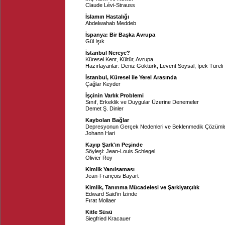
Claude Lévi-Strauss
İslamın Hastalığı
Abdelwahab Meddeb
İspanya: Bir Başka Avrupa
Gül Işık
İstanbul Nereye?
Küresel Kent, Kültür, Avrupa
Hazırlayanlar:
Deniz Göktürk
,
Levent Soysal
,
İpek Türeli
İstanbul, Küresel ile Yerel Arasında
Çağlar Keyder
İşçinin Varlık Problemi
Sınıf, Erkeklik ve Duygular Üzerine Denemeler
Demet Ş. Dinler
Kaybolan Bağlar
Depresyonun Gerçek Nedenleri ve Beklenmedik Çözüml
Johann Hari
Kayıp Şark'ın Peşinde
Söyleşi: Jean-Louis Schlegel
Olivier Roy
Kimlik Yanılsaması
Jean-François Bayart
Kimlik, Tanınma Mücadelesi ve Şarkiyatçılık
Edward Said’in İzinde
Fırat Mollaer
Kitle Süsü
Siegfried Kracauer