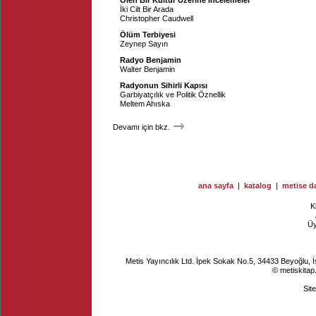
Ölen Bir Kültür Üzerine İncelemeler
İki Cilt Bir Arada
Christopher Caudwell
Ölüm Terbiyesi
Zeynep Sayın
Radyo Benjamin
Walter Benjamin
Radyonun Sihirli Kapısı
Garbiyatçılık ve Politik Öznellik
Meltem Ahıska
Devamı için bkz.
ana sayfa
|
katalog
|
metise da
K
Ü
Metis Yayıncılık Ltd. İpek Sokak No.5, 34433 Beyoğlu, 
© metiskitap
Sit