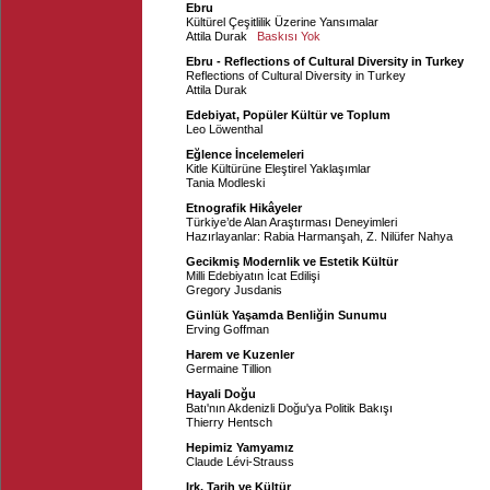
Ebru
Kültürel Çeşitlilik Üzerine Yansımalar
Attila Durak
Baskısı Yok
Ebru - Reflections of Cultural Diversity in Turkey
Reflections of Cultural Diversity in Turkey
Attila Durak
Edebiyat, Popüler Kültür ve Toplum
Leo Löwenthal
Eğlence İncelemeleri
Kitle Kültürüne Eleştirel Yaklaşımlar
Tania Modleski
Etnografik Hikâyeler
Türkiye’de Alan Araştırması Deneyimleri
Hazırlayanlar:
Rabia Harmanşah
,
Z. Nilüfer Nahya
Gecikmiş Modernlik ve Estetik Kültür
Milli Edebiyatın İcat Edilişi
Gregory Jusdanis
Günlük Yaşamda Benliğin Sunumu
Erving Goffman
Harem ve Kuzenler
Germaine Tillion
Hayali Doğu
Batı'nın Akdenizli Doğu'ya Politik Bakışı
Thierry Hentsch
Hepimiz Yamyamız
Claude Lévi-Strauss
Irk, Tarih ve Kültür