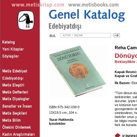
BUL
Reha Çam
Dönüy
Bektaşilikte
Kapak Resmi:
Kapak ve Graf
İlk Basım:
Eki
"Tüm dinsel düşü
biriktirenler, 
dururlar; iyiyle
ve kötünün kend
ISBN 975-342-039-0
gezegenlerin d
13X19,5 cm, 104 s.
sinirlendiren, 
öteki'ler onun 
Yazar Hakkında
bir bilgisi mü
İçindekiler
fark da burada
İÇİNDEK