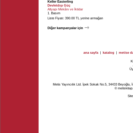
Keller Easterling
Devletdışı Güç
Altyapı Mekânı ve İktidar
1. Basım
Liste Fiyatı: 390.00 TL yerine armağan
Diğer kampanyalar için
ana sayfa
|
katalog
|
metise da
K
Ü
Metis Yayıncılık Ltd. İpek Sokak No.5, 34433 Beyoğlu, 
© metiskitap
Sit