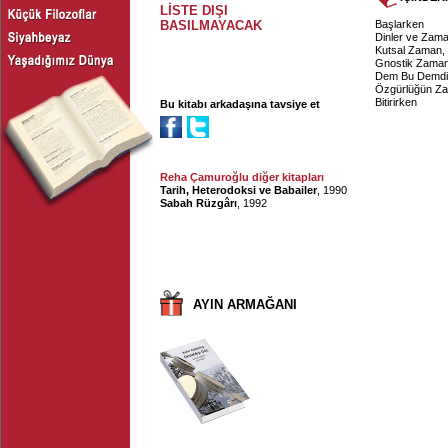
LİSTE DIŞI
BASILMAYACAK
Başlarken
Dinler ve Zam
Kutsal Zaman,
Gnostik Zama
Dem Bu Demdi
Özgürlüğün Z
Bitirirken
Bu kitabı arkadaşına tavsiye et
Reha Çamuroğlu diğer kitapları
Tarih, Heterodoksi ve Babailer
, 1990
Sabah Rüzgârı
, 1992
AYIN ARMAĞANI