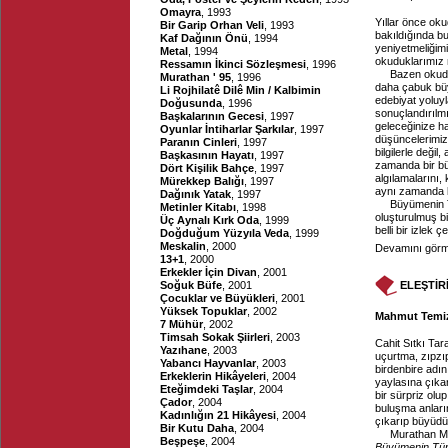
Omayra
, 1993
Yıllar önce oku
Bir Garip Orhan Veli
, 1993
bakıldığında bu
Kaf Dağının Önü
, 1994
yeniyetmeliğimi
Metal
, 1994
okuduklarımız n
Ressamın İkinci Sözleşmesi
, 1996
Bazen okudu
Murathan ' 95
, 1996
daha çabuk büy
Li Rojhilatê Dilê Min / Kalbimin
edebiyat yoluyl
Doğusunda
, 1996
sonuçlandırılmı
Başkalarının Gecesi
, 1997
geleceğinize ha
Oyunlar İntiharlar Şarkılar
, 1997
düşüncelerimizi 
Paranın Cinleri
, 1997
bilgilerle deği
Başkasının Hayatı
, 1997
zamanda bir büy
Dört Kişilik Bahçe
, 1997
algılamalarını
Mürekkep Balığı
, 1997
aynı zamanda 
Dağınık Yatak
, 1997
Büyümenin T
Metinler Kitabı
, 1998
oluşturulmuş b
Üç Aynalı Kırk Oda
, 1999
belli bir izlek
Doğduğum Yüzyıla Veda
, 1999
Meskalin
, 2000
Devamını görme
13+1
, 2000
Erkekler İçin Divan
, 2001
Soğuk Büfe
, 2001
ELEŞTİR
Çocuklar ve Büyükleri
, 2001
Yüksek Topuklar
, 2002
Mahmut Temizy
7 Mühür
, 2002
Timsah Sokak Şiirleri
, 2003
Cahit Sıtkı Tar
Yazıhane
, 2003
uçurtma, zıpzı
Yabancı Hayvanlar
, 2003
birdenbire adını
Erkeklerin Hikâyeleri
, 2004
yaylasına çıkar
Eteğimdeki Taşlar
, 2004
bir sürpriz olu
Çador
, 2004
buluşma anları
Kadınlığın 21 Hikâyesi
, 2004
çıkarıp büyüdü
Bir Kutu Daha
, 2004
Murathan Mun
Beşpeşe
, 2004
Büyümenin Tür