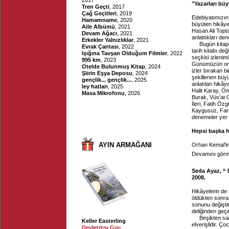
2017
"Yazarları bü
Tren Geçti
, 2017
Çağ Geçitleri
, 2019
Edebiyatımızın 
Hamamname
, 2020
büyüten hikâyel
Aile Albümü
, 2021
Hasan Ali Topta
Devam Ağacı
, 2021
anlattıkları den
Erkekler Yalnızlıklar
, 2021
Bugün kitapç
Evrak Çantası
, 2022
tarih kitabı de
Işığına Tavşan Olduğum Filmler
, 2022
seçkisi izlenim
995 km
, 2023
Günümüzün on ik
Otelde Bulunmuş Kitap
, 2024
izler bırakan b
Şiirin Eşya Deposu
, 2024
şekillenen büyü
gençlik... gençlik...
, 2025
anlatılan hikây
ley hatları
, 2025
Halit Karay, Öm
Masa Mikrofonu
, 2026
Burak, Vüs'at 
İleri, Fatih Ö
Kaygusuz, Faru
denemeler yer 
Hepsi başka 
AYIN ARMAĞANI
Orhan Kemal'in 
Devamını görme
Seda Ayaz, “ 
2008.
Hikâyelerin de 
öldükten sonra 
sonunu değiştir
deliğinden geçe
Beşikten sal
Keller Easterling
elverişlidir. Ç
Devletdışı Güç