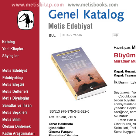
BUL
M
Hazırlayan:
Büyüme
Murathan Mun
Kapak Resmi:
Kapak Tasarım
İlk Basım:
Eyl
Büyümenin Tür
Çocukluğumu
birden büyütür
edebiyatından k
yazdılar. Böyle
ISBN13 978-975-342-622-0
niteliğinde, he
okunabilir.
13x19,5 cm, 216 s.
Refik Halit 
Yazar Hakkında
Cihat Burak, V
İçindekiler
Selim İleri, F
Okuma Parçası
Sema Kaygusuz,
Eleştiriler Görüşler