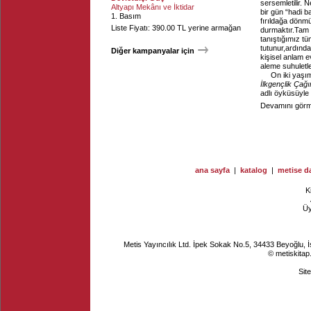
sersemletilir.
Altyapı Mekânı ve İktidar
bir gün “hadi 
1. Basım
fırıldağa dönmü
Liste Fiyatı: 390.00 TL yerine armağan
durmaktır.Tam d
tanıştığımız t
tutunur,ardında
Diğer kampanyalar için
kişisel anlam 
aleme suhuletle
On iki yaşım
İlkgençlik Çağ
adlı öyküsüyle 
Devamını görme
ana sayfa
|
katalog
|
metise da
K
Ü
Metis Yayıncılık Ltd. İpek Sokak No.5, 34433 Beyoğlu, 
© metiskitap
Sit