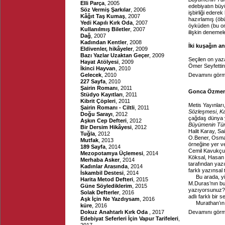
Elli Parça
, 2005
edebiyatın büy
Söz Vermiş Şarkılar
, 2006
işbirliği edere
Kâğıt Taş Kumaş
, 2007
hazırlamış (öbür
Yedi Kapılı Kırk Oda
, 2007
öyküden (bu on
Kullanılmış Biletler
, 2007
ilişkin denemel
Dağ
, 2007
Kadından Kentler
, 2008
İki kuşağın anı
Eldivenler, hikâyeler
, 2009
Bazı Yazlar Uzaktan Geçer
, 2009
Seçilen on yaza
Hayat Atölyesi
, 2009
Ömer Seyfettin,
İkinci Hayvan
, 2010
Gelecek
, 2010
Devamını görme
227 Sayfa
, 2010
Şairin Romanı
, 2011
Gonca Özmen,
Stüdyo Kayıtları
, 2011
Kibrit Çöpleri
, 2011
Metis Yayınlar
Şairin Romanı - Ciltli
, 2011
Sözleşmesi
,
Ka
Doğu Sarayı
, 2012
çağdaş dünya ya
Aşkın Cep Defteri
, 2012
Büyümenin Tür
Bir Dersim Hikâyesi
, 2012
Halit Karay, Sa
Tuğla
, 2012
O.Bener, Osman
Mutfak
, 2013
örneğine yer ve
189 Sayfa
, 2014
Cemil Kavukçu
Mezopotamya Üçlemesi
, 2014
Köksal, Hasan 
Merhaba Asker
, 2014
tarafından yazı
Kadınlar Arasında
, 2014
farklı yazınsal
İskambil Destesi
, 2014
Bu arada, y
Harita Metod Defteri
, 2015
M.Duras’nın bu
Güne Söylediklerim
, 2015
yazıyorsunuz?”
Solak Defterler
, 2016
adlı farklı bir 
Aşk İçin Ne Yazdıysam
, 2016
Murathan’ın 
küre
, 2016
Dokuz Anahtarlı Kırk Oda
, 2017
Devamını görme
Edebiyat Seferleri İçin Vapur Tarifeleri
,