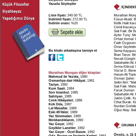
Yazarla Söyleşiler
İÇİNDEK
Liste fiyatı:
340.00 TL
Murathan Mun
İndirimli fiyatı:
272.00 TL
Füsun Akatlı: B
İndirim oranı:
%20
Refik Halit Kar
Cemil Kavukçu:
Sait Faik: Bir 
Ayfer Tunç: M
Orhan Kemal: Ç
Fatih Özgüven:
Ömer Seyfettin
Bu kitabı arkadaşına tavsiye et
Sema Kaygusuz
İlhan Tarus: B
Necati Güngör
Sabahattin Ali:
Sırma Köksal:
Vüs'at O. Ben
Murathan Mungan diğer kitapları
Hasan Ali Topt
Mahmud ile Yezida
, 1980
Osman Şahin:
Osmanlıya dair Hikâyat
, 1981
Selim İleri: "M
Taziye
, 1982
Sait Faik: Mah
Kum Saati
, 1984
Faruk Duman: 
Son Istanbul
, 1985
Sabahattin Ali
Sahtiyan
, 1985
Jaklın Çelik: K
Cenk Hikâyeleri
, 1986
Cihat Burak: K
Kırk Oda
, 1987
Nurdan Gürbile
Lal Masallar
, 1989
Oğuz Atay: B
Eski 45'likler
, 1989
Yaz Sinemaları
, 1989
Mırıldandıklarım
, 1990
Yaz Geçer
, 1992
OKUMA 
Geyikler Lanetler
, 1992
Yaz Geçer - Özel Basım
, 1992
Önsöz, s. 11-
Oda, Poster ve Şeylerin Kederi
, 1993