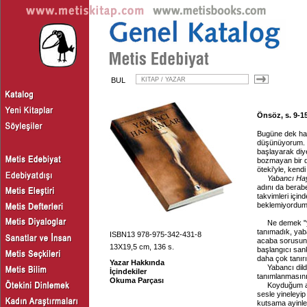
BUL
Önsöz, s. 9-1
Bugüne dek hazı
düşünüyorum. İ
başlayarak diy
bozmayan bir du
öteki'yle, kend
Yabancı Ha
adını da berabe
takvimleri içi
beklemiyordum. 
Ne demek "y
tanımadık, yaba
ISBN13 978-975-342-431-8
acaba sorusunu
13X19,5 cm, 136 s.
başlangıcı sank
daha çok tanırız
Yazar Hakkında
Yabancı dild
İçindekiler
tanımlanmasını 
Okuma Parçası
Koyduğum a
sesle yineleyi
kutsama ayinle