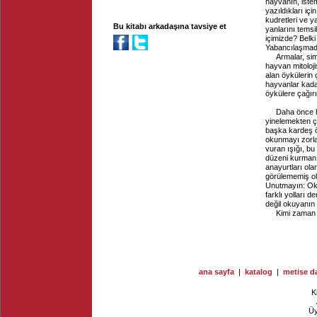
hayvanın, iste
yazıldıkları içi
kudretleri ve y
Bu kitabı arkadaşına tavsiye et
yanlarını temsi
içimizde? Belk
Yabancılaşmada
Armalar, sim
hayvan mitoloj
alan öykülerin 
hayvanlar kada
öykülere çağırı
Daha önce h
yinelemekten çe
başka kardeş öy
okunmayı zorlar
vuran ışığı, bu
düzeni kurmanı
anayurtları ola
görülememiş ola
Unutmayın: Oku
farklı yolları 
değil okuyanın kil
Kimi zaman 
ana sayfa
|
katalog
|
metise da
K
Ü