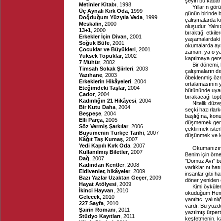
şeyin bu kadar 
Metinler Kitabı
, 1998
Yılların gör
Üç Aynalı Kırk Oda
, 1999
günün birinde b
Doğduğum Yüzyıla Veda
, 1999
çalışmalarda ki
Meskalin
, 2000
oluşudur. Yalnız
13+1
, 2000
bıraktığı etki
Erkekler İçin Divan
, 2001
yaşamalardaki g
Soğuk Büfe
, 2001
okumalarda ayn
Çocuklar ve Büyükleri
, 2001
zaman, ya o yap
Yüksek Topuklar
, 2002
kapılmaya gere
7 Mühür
, 2002
Bir dönemi, 
Timsah Sokak Şiirleri
, 2003
çalışmaların dı
Yazıhane
, 2003
öbeklenmiş özne
Erkeklerin Hikâyeleri
, 2004
ortalamasının y
Eteğimdeki Taşlar
, 2004
bütününde uyan
Çador
, 2004
bırakacağı topt
Kadınlığın 21 Hikâyesi
, 2004
Nitelik düze
Bir Kutu Daha
, 2004
seçki hazırlark
Beşpeşe
, 2004
başlığına, kon
Elli Parça
, 2005
düşmemek gerek.
Söz Vermiş Şarkılar
, 2006
çektirmek ister
Büyümenin Türkçe Tarihi
, 2007
düşünmek ve k
Kâğıt Taş Kumaş
, 2007
Yedi Kapılı Kırk Oda
, 2007
Okumanızın 
Kullanılmış Biletler
, 2007
Benim için örne
Dağ
, 2007
"Domuz Avı" bu
Kadından Kentler
, 2008
varlıklarını hatı
Eldivenler, hikâyeler
, 2009
insanlar gibi h
Bazı Yazlar Uzaktan Geçer
, 2009
döner yeniden 
Hayat Atölyesi
, 2009
Kimi öyküler
İkinci Hayvan
, 2010
okuduğum Hemin
Gelecek
, 2010
yanıltıcı yalın
227 Sayfa
, 2010
vardı. Bu yüzd
Şairin Romanı
, 2011
yazılmış ürpert
Stüdyo Kayıtları
, 2011
keşfetmenin, k