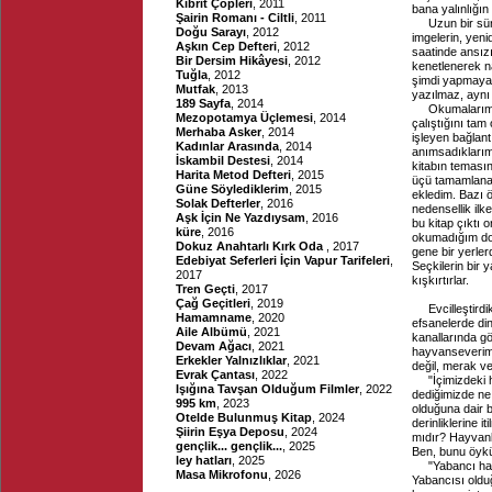
Kibrit Çöpleri
, 2011
bana yalınlığın 
Şairin Romanı - Ciltli
, 2011
Uzun bir sür
Doğu Sarayı
, 2012
imgelerin, yen
Aşkın Cep Defteri
, 2012
saatinde ansızı
Bir Dersim Hikâyesi
, 2012
kenetlenerek n
Tuğla
, 2012
şimdi yapmaya ç
Mutfak
, 2013
yazılmaz, aynı 
189 Sayfa
, 2014
Okumalarımı
Mezopotamya Üçlemesi
, 2014
çalıştığını tam
Merhaba Asker
, 2014
işleyen bağlant
Kadınlar Arasında
, 2014
anımsadıklarım 
İskambil Destesi
, 2014
kitabın temasın
Harita Metod Defteri
, 2015
üçü tamamlanan 
Güne Söylediklerim
, 2015
ekledim. Bazı ö
Solak Defterler
, 2016
nedensellik ilk
Aşk İçin Ne Yazdıysam
, 2016
bu kitap çıktı 
küre
, 2016
okumadığım dol
Dokuz Anahtarlı Kırk Oda
, 2017
gene bir yerler
Edebiyat Seferleri İçin Vapur Tarifeleri
,
Seçkilerin bir 
2017
kışkırtırlar.
Tren Geçti
, 2017
Çağ Geçitleri
, 2019
Evcilleştir
Hamamname
, 2020
efsanelerde din
Aile Albümü
, 2021
kanallarında gö
Devam Ağacı
, 2021
hayvanseverim;
Erkekler Yalnızlıklar
, 2021
değil, merak v
Evrak Çantası
, 2022
"İçimizdeki
Işığına Tavşan Olduğum Filmler
, 2022
dediğimizde ne
995 km
, 2023
olduğuna dair b
Otelde Bulunmuş Kitap
, 2024
derinliklerine 
Şiirin Eşya Deposu
, 2024
mıdır? Hayvanla
gençlik... gençlik...
, 2025
Ben, bunu öykü 
ley hatları
, 2025
"Yabancı ha
Masa Mikrofonu
, 2026
Yabancısı oldu