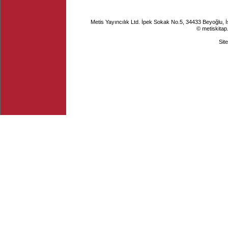
Metis Yayıncılık Ltd. İpek Sokak No.5, 34433 Beyoğlu, 
© metiskitap
Sit