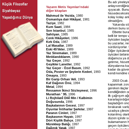
Bu adı yineleyin
anlayıverdiğini
Yazarın Metis Yayınları'ndaki
ışıyacak. Bunu
diğer kitapları
hissedeceksiniz
Mahmud ile Yezida
, 1980
kolay kolay an
Osmanlıya dair Hikâyat
, 1981
olmadığını.
Taziye
, 1982
Yukarıda sö
Kum Saati
, 1984
derken bunu s
Son Istanbul
, 1985
Elbette bura
Sahtiyan
, 1985
belli bir tempo
Cenk Hikâyeleri
, 1986
öyküden başlaya
Kırk Oda
, 1987
bu yazarlar, n
Lal Masallar
, 1989
sürdürüyorlar. 
Eski 45'likler
, 1989
Diğer öykülerde
Yaz Sinemaları
, 1989
öyküleri birbir
Mırıldandıklarım
, 1990
doğamıza ya da 
Yaz Geçer
, 1992
getirme, hisset
Geyikler Lanetler
, 1992
dünyalarına ka
Yaz Geçer - Özel Basım
, 1992
kadar da güvenl
Oda, Poster ve Şeylerin Kederi
, 1993
kendi kendine i
Omayra
, 1993
Bir Garip Orhan Veli
, 1993
2003 Ocak a
Kaf Dağının Önü
, 1994
kapanmak zorund
Metal
, 1994
gereken ilaçlar
Ressamın İkinci Sözleşmesi
, 1996
kendiliğinden o
Murathan ' 95
, 1996
ilk çağrışım ağ
Li Rojhilatê Dilê Min / Kalbimin
kararlaştırdığ
Doğusunda
, 1996
başladığım onca
Başkalarının Gecesi
, 1997
bırakarak varl
Oyunlar İntiharlar Şarkılar
, 1997
uzadıya çilesin
Paranın Cinleri
, 1997
kotarılmış olan
Başkasının Hayatı
, 1997
düzen içinde s
Dört Kişilik Bahçe
, 1997
bulamamanın hu
Mürekkep Balığı
, 1997
geçen öykülerde
Dağınık Yatak
, 1997