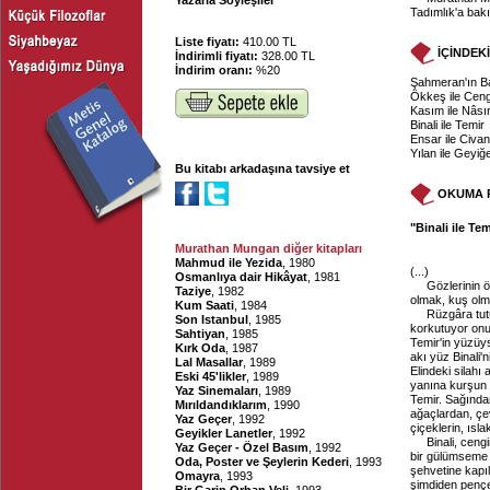
Yazarla Söyleşiler
Tadımlık'a bakı
Liste fiyatı:
410.00 TL
İÇİNDEK
İndirimli fiyatı:
328.00 TL
İndirim oranı:
%20
Şahmeran'ın B
Ökkeş ile Cen
Kasım ile Nâsı
Binali ile Temir
Ensar ile Civan
Yılan ile Geyiğ
Bu kitabı arkadaşına tavsiye et
OKUMA 
"Binali ile Tem
Murathan Mungan diğer kitapları
Mahmud ile Yezida
, 1980
(...)
Osmanlıya dair Hikâyat
, 1981
Gözlerinin 
Taziye
, 1982
olmak, kuş olm
Kum Saati
, 1984
Rüzgâra tutu
Son Istanbul
, 1985
korkutuyor onu;
Sahtiyan
, 1985
Temir'in yüzüys
Kırk Oda
, 1987
akı yüz Binali'
Lal Masallar
, 1989
Elindeki silahı
Eski 45'likler
, 1989
yanına kurşun y
Yaz Sinemaları
, 1989
Temir. Sağında
Mırıldandıklarım
, 1990
ağaçlardan, çe
Yaz Geçer
, 1992
çiçeklerin, ısl
Geyikler Lanetler
, 1992
Binali, cen
Yaz Geçer - Özel Basım
, 1992
bir gülümseme 
Oda, Poster ve Şeylerin Kederi
, 1993
şehvetine kapı
Omayra
, 1993
şimdiden penç