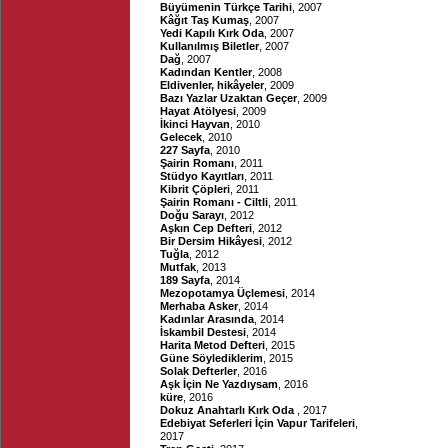
Büyümenin Türkçe Tarihi
, 2007
Kâğıt Taş Kumaş
, 2007
Yedi Kapılı Kırk Oda
, 2007
Kullanılmış Biletler
, 2007
Dağ
, 2007
Kadından Kentler
, 2008
Eldivenler, hikâyeler
, 2009
Bazı Yazlar Uzaktan Geçer
, 2009
Hayat Atölyesi
, 2009
İkinci Hayvan
, 2010
Gelecek
, 2010
227 Sayfa
, 2010
Şairin Romanı
, 2011
Stüdyo Kayıtları
, 2011
Kibrit Çöpleri
, 2011
Şairin Romanı - Ciltli
, 2011
Doğu Sarayı
, 2012
Aşkın Cep Defteri
, 2012
Bir Dersim Hikâyesi
, 2012
Tuğla
, 2012
Mutfak
, 2013
189 Sayfa
, 2014
Mezopotamya Üçlemesi
, 2014
Merhaba Asker
, 2014
Kadınlar Arasında
, 2014
İskambil Destesi
, 2014
Harita Metod Defteri
, 2015
Güne Söylediklerim
, 2015
Solak Defterler
, 2016
Aşk İçin Ne Yazdıysam
, 2016
küre
, 2016
Dokuz Anahtarlı Kırk Oda
, 2017
Edebiyat Seferleri İçin Vapur Tarifeleri
,
2017