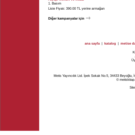
1. Basım
Liste Fiyatı: 390.00 TL yerine armağan
Diğer kampanyalar için
ana sayfa
|
katalog
|
metise da
K
Ü
Metis Yayıncılık Ltd. İpek Sokak No.5, 34433 Beyoğlu, 
© metiskitap
Sit