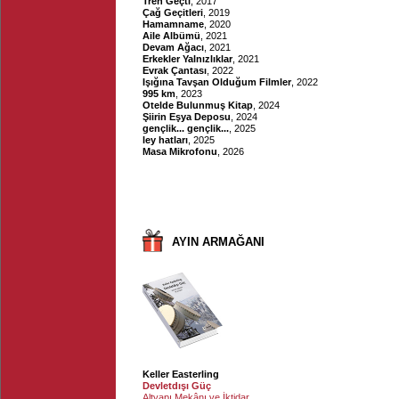
Tren Geçti
, 2017
Çağ Geçitleri
, 2019
Hamamname
, 2020
Aile Albümü
, 2021
Devam Ağacı
, 2021
Erkekler Yalnızlıklar
, 2021
Evrak Çantası
, 2022
Işığına Tavşan Olduğum Filmler
, 2022
995 km
, 2023
Otelde Bulunmuş Kitap
, 2024
Şiirin Eşya Deposu
, 2024
gençlik... gençlik...
, 2025
ley hatları
, 2025
Masa Mikrofonu
, 2026
AYIN ARMAĞANI
Keller Easterling
Devletdışı Güç
Altyapı Mekânı ve İktidar