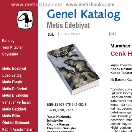
BUL
Murathan
Cenk H
Yayın Yönetm
Kapak Resmi:
Kapak Tasarım
İlk Basım:
Kas
"Eskiden, çok e
ışıltılarla kıpr
Dışarıda donduru
kahvelerini tehd
ISBN13 978-975-342-052-5
kenarında kurut
kalmış, geçmiş 
13x19,5 cm, 272 s.
belleklerine gö
canlı kılarak y
Yazar Hakkında
destanları, mas
İçindekiler
ateşinin ışıyan
Okuma Parçası
Hiçbir yeniden k
Eleştiriler Görüşler
Murathan Mun