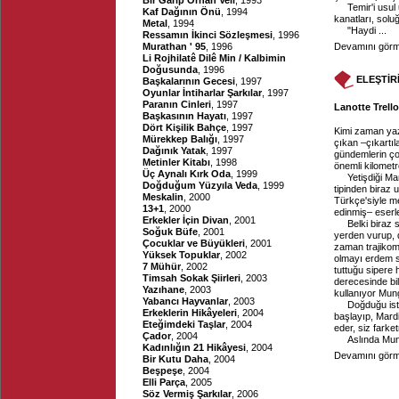
Bir Garip Orhan Veli
, 1993
Temir'i usu
Kaf Dağının Önü
, 1994
kanatları, sol
Metal
, 1994
"Haydi ...
Ressamın İkinci Sözleşmesi
, 1996
Murathan ' 95
, 1996
Devamını görme
Li Rojhilatê Dilê Min / Kalbimin
Doğusunda
, 1996
ELEŞTİR
Başkalarının Gecesi
, 1997
Oyunlar İntiharlar Şarkılar
, 1997
Paranın Cinleri
, 1997
Lanotte Trell
Başkasının Hayatı
, 1997
Dört Kişilik Bahçe
, 1997
Kimi zaman yaz
Mürekkep Balığı
, 1997
çıkan –çıkartıl
Dağınık Yatak
, 1997
gündemlerin ço
Metinler Kitabı
, 1998
önemli kilometr
Üç Aynalı Kırk Oda
, 1999
Yetişdiği Ma
Doğduğum Yüzyıla Veda
, 1999
tipinden biraz 
Meskalin
, 2000
Türkçe'siyle me
13+1
, 2000
edinmiş– eserl
Erkekler İçin Divan
, 2001
Belki biraz 
Soğuk Büfe
, 2001
yerden vurup, 
Çocuklar ve Büyükleri
, 2001
zaman trajikomi
Yüksek Topuklar
, 2002
olmayı erdem s
7 Mühür
, 2002
tuttuğu sipere
Timsah Sokak Şiirleri
, 2003
derecesinde bil
Yazıhane
, 2003
kullanıyor Mun
Yabancı Hayvanlar
, 2003
Doğduğu ist
Erkeklerin Hikâyeleri
, 2004
başlayıp, Mardi
Eteğimdeki Taşlar
, 2004
eder, siz farke
Çador
, 2004
Aslında Mun
Kadınlığın 21 Hikâyesi
, 2004
Devamını görme
Bir Kutu Daha
, 2004
Beşpeşe
, 2004
Elli Parça
, 2005
Söz Vermiş Şarkılar
, 2006