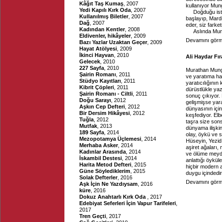
Kâğıt Taş Kumaş
, 2007
kullanıyor Mun
Yedi Kapılı Kırk Oda
, 2007
Doğduğu ist
Kullanılmış Biletler
, 2007
başlayıp, Mardi
Dağ
, 2007
eder, siz farke
Kadından Kentler
, 2008
Aslında Mun
Eldivenler, hikâyeler
, 2009
Devamını görme
Bazı Yazlar Uzaktan Geçer
, 2009
Hayat Atölyesi
, 2009
İkinci Hayvan
, 2010
Ali Haydar Fır
Gelecek
, 2010
227 Sayfa
, 2010
Murathan Munga
Şairin Romanı
, 2011
ve yaratıma ha
Stüdyo Kayıtları
, 2011
yaratıcılığını
Kibrit Çöpleri
, 2011
dürüstlükle yaz
Şairin Romanı - Ciltli
, 2011
sonuç çıkıyor. 
Doğu Sarayı
, 2012
gelişmişse yar
Aşkın Cep Defteri
, 2012
dünyasının için
Bir Dersim Hikâyesi
, 2012
keşfediyor. Elb
Tuğla
, 2012
taşra size son
Mutfak
, 2013
dünyama ilişki
189 Sayfa
, 2014
olay, öykü ve 
Mezopotamya Üçlemesi
, 2014
Hüseyin, Yezid
Merhaba Asker
, 2014
aşiret ağaları, 
Kadınlar Arasında
, 2014
ve ölüme meyda
İskambil Destesi
, 2014
anlattığı öykü
Harita Metod Defteri
, 2015
hiçbir modern 
Güne Söylediklerim
, 2015
duygu içindedir.
Solak Defterler
, 2016
Devamını görme
Aşk İçin Ne Yazdıysam
, 2016
küre
, 2016
Dokuz Anahtarlı Kırk Oda
, 2017
Edebiyat Seferleri İçin Vapur Tarifeleri
,
2017
Tren Geçti
, 2017