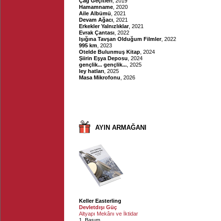
Çağ Geçitleri
, 2019
Hamamname
, 2020
Aile Albümü
, 2021
Devam Ağacı
, 2021
Erkekler Yalnızlıklar
, 2021
Evrak Çantası
, 2022
Işığına Tavşan Olduğum Filmler
, 2022
995 km
, 2023
Otelde Bulunmuş Kitap
, 2024
Şiirin Eşya Deposu
, 2024
gençlik... gençlik...
, 2025
ley hatları
, 2025
Masa Mikrofonu
, 2026
AYIN ARMAĞANI
Keller Easterling
Devletdışı Güç
Altyapı Mekânı ve İktidar
1. Basım