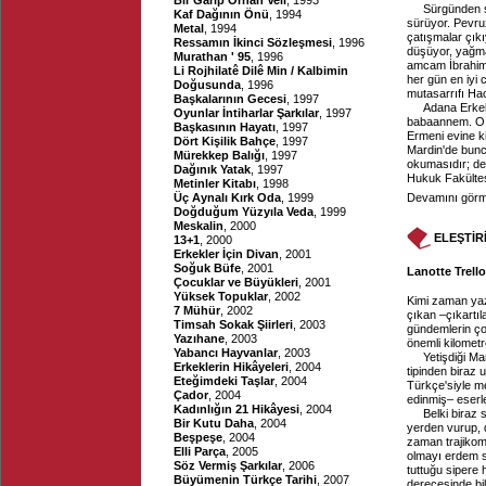
Bir Garip Orhan Veli
, 1993
Sürgünden s
Kaf Dağının Önü
, 1994
sürüyor. Pevru
Metal
, 1994
çatışmalar çıkı
Ressamın İkinci Sözleşmesi
, 1996
düşüyor, yağma
Murathan ' 95
, 1996
amcam İbrahim
Li Rojhilatê Dilê Min / Kalbimin
her gün en iyi
Doğusunda
, 1996
mutasarrıfı Hac
Başkalarının Gecesi
, 1997
Adana Erkek 
Oyunlar İntiharlar Şarkılar
, 1997
babaannem. O y
Başkasının Hayatı
, 1997
Ermeni evine kir
Dört Kişilik Bahçe
, 1997
Mardin'de bunca
Mürekkep Balığı
, 1997
okumasıdır; de
Dağınık Yatak
, 1997
Hukuk Fakültesi
Metinler Kitabı
, 1998
Üç Aynalı Kırk Oda
, 1999
Devamını görme
Doğduğum Yüzyıla Veda
, 1999
Meskalin
, 2000
ELEŞTİR
13+1
, 2000
Erkekler İçin Divan
, 2001
Soğuk Büfe
, 2001
Lanotte Trell
Çocuklar ve Büyükleri
, 2001
Yüksek Topuklar
, 2002
Kimi zaman yaz
7 Mühür
, 2002
çıkan –çıkartıl
Timsah Sokak Şiirleri
, 2003
gündemlerin ço
Yazıhane
, 2003
önemli kilometr
Yabancı Hayvanlar
, 2003
Yetişdiği Ma
Erkeklerin Hikâyeleri
, 2004
tipinden biraz 
Eteğimdeki Taşlar
, 2004
Türkçe'siyle me
Çador
, 2004
edinmiş– eserl
Kadınlığın 21 Hikâyesi
, 2004
Belki biraz 
Bir Kutu Daha
, 2004
yerden vurup, 
Beşpeşe
, 2004
zaman trajikomi
Elli Parça
, 2005
olmayı erdem s
Söz Vermiş Şarkılar
, 2006
tuttuğu sipere
Büyümenin Türkçe Tarihi
, 2007
derecesinde bil