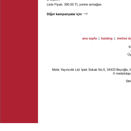
Liste Fiyatı: 390.00 TL yerine armağan
Diğer kampanyalar için
ana sayfa
|
katalog
|
metise da
K
Ü
Metis Yayıncılık Ltd. İpek Sokak No.5, 34433 Beyoğlu, 
© metiskitap
Sit