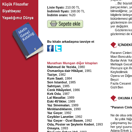
...Biz büyüd
parçacıkları, 
Liste fiyatı:
210.00 TL
bilmediğimiz, 
İndirimli fiyatı:
168.00 TL
bilgilerle birle
İndirim oranı:
%20
bütünlemesi gib
gözlerimizin ön
yer değiştirir.
Gözlerini k
gözlerimizi de
Bu kitabı arkadaşına tavsiye et
İÇİNDEK
Paranın Cinleri
Mavi Boncuklu
Bunlar Artık Yo
Murathan Mungan diğer kitapları
Mehtaplı Gece
Mahmud ile Yezida
, 1980
Pevruze için Re
Osmanlıya dair Hikâyat
, 1981
Keşfedilmek
Taziye
, 1982
Opera ve Diğer
Kum Saati
, 1984
Beyzi
Son Istanbul
, 1985
Fazla Cesaret
Sahtiyan
, 1985
Gizli Ben
Cenk Hikâyeleri
, 1986
Kırk Oda
, 1987
Lal Masallar
, 1989
OKUMA 
Eski 45'likler
, 1989
Yaz Sinemaları
, 1989
"Paranın Cinle
Mırıldandıklarım
, 1990
Yaz Geçer
, 1992
Ne de olsa onla
Geyikler Lanetler
, 1992
İki yıllık N
Yaz Geçer - Özel Basım
, 1992
çalışmamış bu 
Oda, Poster ve Şeylerin Kederi
, 1993
her şeyi şuurs
Omayra
, 1993
Adana Erkek Li