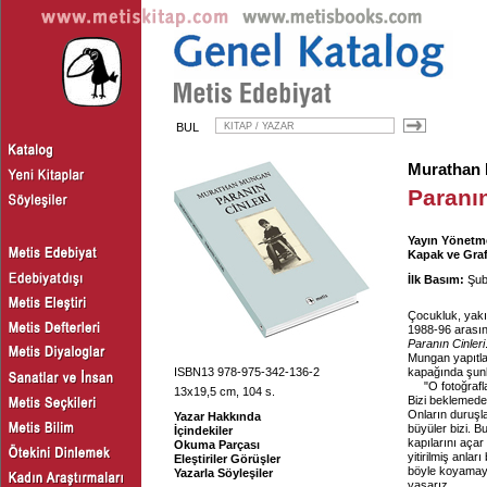
BUL
Murathan
Paranın
Yayın Yönetm
Kapak ve Graf
İlk Basım:
Şub
Çocukluk, yakın
1988-96 arasın
Paranın Cinleri
Mungan yapıtlar
ISBN13 978-975-342-136-2
kapağında şunl
"O fotoğrafl
13x19,5 cm, 104 s.
Bizi beklemeden
Onların duruşlar
Yazar Hakkında
büyüler bizi. Bu
İçindekiler
kapılarını açar
Okuma Parçası
yitirilmiş anlar
Eleştiriler Görüşler
böyle koyamayı
Yazarla Söyleşiler
yaşarız.