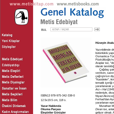
BUL
Hüseyin Atabaş
Yazınbilimde div
bütünlüklü yapı
Osmanlıca-Türk
Püsküllüoğlu’
Araplar ise, "d
olarak tanıtıld
Çağdaş şairl
verirken, sanı
çağrıştırsın diy
"Kasideler", ik
tematik içeriği
yararlanarak yaz
Arz-ı Hal
(1949
nedeniyle, diva
ISBN13 978-975-342-338-0
Niyazi Akıncıo
Ferhad’dan Aydı
12.5x19.5 cm, 118 s.
yararlanan epey
Yazar Hakkında
Murathan Mu
Okuma Parçası
Divan
ise, anla
Eleştiriler Görüşler
geliyor olmalı.