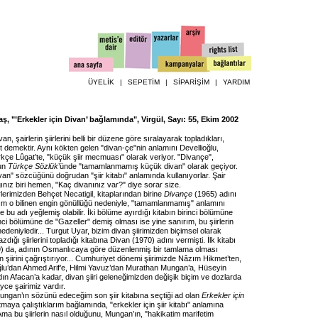
ÜYELİK
|
SEPETİM
|
SİPARİŞİM
|
YARDIM
, "’Erkekler için Divan’ bağlamında", Virgül, Sayı: 55, Ekim 2002
an, şairlerin şiirlerini belli bir düzene göre sıralayarak topladıkları,
t demektir. Aynı kökten gelen "divan-çe"nin anlamını Devellioğlu,
çe Lûgat’te, "küçük şiir mecmuası" olarak veriyor. "Divançe",
nun
Türkçe Sözlük
’ünde "tamamlanmamış küçük divan" olarak geçiyor.
ivan" sözcüğünü doğrudan "şiir kitabı" anlamında kullanıyorlar. Şair
ığınız biri hemen, "Kaç divanınız var?" diye sorar size.
erimizden Behçet Necatigil, kitaplarından birine
Divançe
(1965) adını
rım o bilinen engin gönüllüğü nedeniyle, "tamamlanmamış" anlamını
e bu adı yeğlemiş olabilir. İki bölüme ayırdığı kitabın birinci bölümüne
inci bölümüne de "Gazeller" demiş olması ise yine sanırım, bu şiirlerin
 nedeniyledir... Turgut Uyar, bizim divan şiirimizden biçimsel olarak
dığı şiirlerini topladığı kitabına Divan (1970) adını vermişti. İlk kitabı
) da, adının Osmanlıcaya göre düzenlenmiş bir tamlama olması
n şiirini çağrıştırıyor... Cumhuriyet dönemi şiirimizde Nâzım Hikmet’ten,
ğlu’dan Ahmed Arif’e, Hilmi Yavuz’dan Murathan Mungan’a, Hüseyin
n Afacan’a kadar, divan şiiri geleneğimizden değişik biçim ve dozlarda
ce şairimiz vardır.
ngan’ın sözünü edeceğim son şiir kitabına seçtiği ad olan
Erkekler için
tmaya çalıştıklarım bağlamında, "erkekler için şiir kitabı" anlamına
 Ama bu şiirlerin nasıl olduğunu, Mungan’ın, "hakikatim marifetim