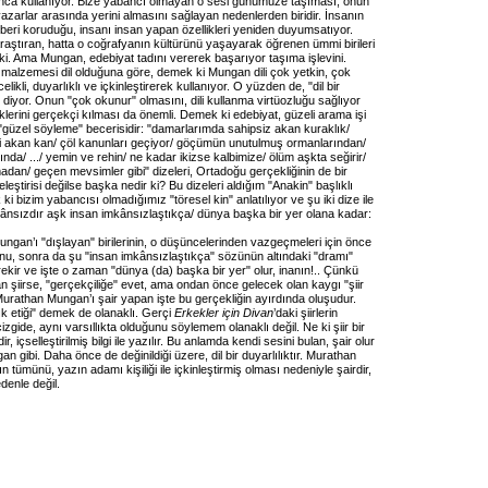
ınca kullanıyor. Bize yabancı olmayan o sesi günümüze taşıması, onun
zarlar arasında yerini almasını sağlayan nedenlerden biridir. İnsanın
 beri koruduğu, insanı insan yapan özellikleri yeniden duyumsatıyor.
aştıran, hatta o coğrafyanın kültürünü yaşayarak öğrenen ümmi birileri
lki. Ama Mungan, edebiyat tadını vererek başarıyor taşıma işlevini.
l malzemesi dil olduğuna göre, demek ki Mungan dili çok yetkin, çok
celikli, duyarlıklı ve içkinleştirerek kullanıyor. O yüzden de, "dil bir
ir" diyor. Onun "çok okunur" olmasını, dili kullanma virtüozluğu sağlıyor
iklerini gerçekçi kılması da önemli. Demek ki edebiyat, güzeli arama işi
güzel söyleme" becerisidir: "damarlarımda sahipsiz akan kuraklık/
i akan kan/ çöl kanunları geçiyor/ göçümün unutulmuş ormanlarından/
nında/ .../ yemin ve rehin/ ne kadar ikizse kalbimize/ ölüm aşkta seğirir/
dan/ geçen mevsimler gibi" dizeleri, Ortadoğu gerçekliğinin de bir
eleştirisi değilse başka nedir ki? Bu dizeleri aldığım "Anakin" başlıklı
 ki bizim yabancısı olmadığımız "töresel kin" anlatılıyor ve şu iki dize ile
imkânsızdır aşk insan imkânsızlaştıkça/ dünya başka bir yer olana kadar:
ngan’ı "dışlayan" birilerinin, o düşüncelerinden vazgeçmeleri için önce
unu, sonra da şu "insan imkânsızlaştıkça" sözünün altındaki "dramı"
rekir ve işte o zaman "dünya (da) başka bir yer" olur, inanın!.. Çünkü
 şiirse, "gerçekçiliğe" evet, ama ondan önce gelecek olan kaygı "şiir
 Murathan Mungan’ı şair yapan işte bu gerçekliğin ayırdında oluşudur.
ık etiği" demek de olanaklı. Gerçi
Erkekler için Divan
’daki şiirlerin
zgide, aynı varsıllıkta olduğunu söylemem olanaklı değil. Ne ki şiir bir
ir, içselleştirilmiş bilgi ile yazılır. Bu anlamda kendi sesini bulan, şair olur
 gibi. Daha önce de değinildiği üzere, dil bir duyarlılıktır. Murathan
 tümünü, yazın adamı kişiliği ile içkinleştirmiş olması nedeniyle şairdir,
denle değil.