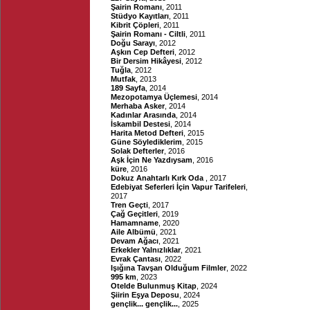
Şairin Romanı
, 2011
Stüdyo Kayıtları
, 2011
Kibrit Çöpleri
, 2011
Şairin Romanı - Ciltli
, 2011
Doğu Sarayı
, 2012
Aşkın Cep Defteri
, 2012
Bir Dersim Hikâyesi
, 2012
Tuğla
, 2012
Mutfak
, 2013
189 Sayfa
, 2014
Mezopotamya Üçlemesi
, 2014
Merhaba Asker
, 2014
Kadınlar Arasında
, 2014
İskambil Destesi
, 2014
Harita Metod Defteri
, 2015
Güne Söylediklerim
, 2015
Solak Defterler
, 2016
Aşk İçin Ne Yazdıysam
, 2016
küre
, 2016
Dokuz Anahtarlı Kırk Oda
, 2017
Edebiyat Seferleri İçin Vapur Tarifeleri
,
2017
Tren Geçti
, 2017
Çağ Geçitleri
, 2019
Hamamname
, 2020
Aile Albümü
, 2021
Devam Ağacı
, 2021
Erkekler Yalnızlıklar
, 2021
Evrak Çantası
, 2022
Işığına Tavşan Olduğum Filmler
, 2022
995 km
, 2023
Otelde Bulunmuş Kitap
, 2024
Şiirin Eşya Deposu
, 2024
gençlik... gençlik...
, 2025