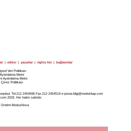
ir
|
editor
|
yazarlar
|
rights list
|
bağlantılar
işisel Veri Politikası
Aydınlatma Metni
ye Aydınlatma Metni
Çerez Politikası
İstanbul. Tel:212 2454696 Fax:212 2454519 e-posta:
bilgi@metiskitap.com
.com 2026. Her hakkı saklıdır.
e Üretimi
ModusNova