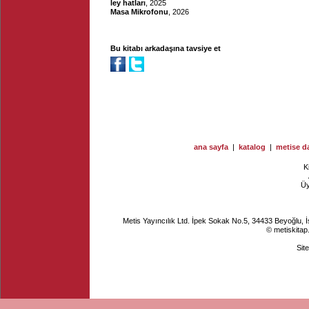
ley hatları
, 2025
Masa Mikrofonu
, 2026
Bu kitabı arkadaşına tavsiye et
ana sayfa
|
katalog
|
metise da
K
Ü
Metis Yayıncılık Ltd. İpek Sokak No.5, 34433 Beyoğlu, 
© metiskitap
Sit