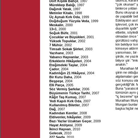
tadınca, karar
Dört Kişilik Bahçe
, 1997
"çok okunan" ya
Mürekkep Balığı
, 1997
binlerce yıldan
Dağınık Yatak
, 1997
Bunu okuyup ar
Metinler Kitabı
, 1998
de yapabilir be
Üç Aynalı Kırk Oda
, 1999
Edebiyatın ası
Doğduğum Yüzyıla Veda
, 1999
işlevsel, çok in
Meskalin
, 2000
duyarlılık işid
13+1
, 2000
elbette, söyled
Soğuk Büfe
, 2001
olmadan önce "
Çocuklar ve Büyükleri
, 2001
gürültüsü vahş
Yüksek Topuklar
, 2002
kin bekliyor kı
7 Mühür
, 2002
kimseye aldırma
Timsah Sokak Şiirleri
, 2003
yansıması, bir 
Yazıhane
, 2003
şiirde, ne yazık
Yabancı Hayvanlar
, 2003
bitiyor şiir: "
Erkeklerin Hikâyeleri
, 2004
anakin."
Eteğimdeki Taşlar
, 2004
Murathan Mu
Çador
, 2004
şiirin ne olduğ
Kadınlığın 21 Hikâyesi
, 2004
algılamaları ge
Bir Kutu Daha
, 2004
söz konusu olan
Beşpeşe
, 2004
gerçekliği"dir.
Elli Parça
, 2005
Buna "yaratıcıl
Söz Vermiş Şarkılar
, 2006
tümünün aynı çi
Büyümenin Türkçe Tarihi
, 2007
"iç bezeme" işid
Kâğıt Taş Kumaş
, 2007
Murathan Mungan
Yedi Kapılı Kırk Oda
, 2007
Mungan bunların
Kullanılmış Biletler
, 2007
başka hiçbir ne
Dağ
, 2007
Kadından Kentler
, 2008
Eldivenler, hikâyeler
, 2009
Bazı Yazlar Uzaktan Geçer
, 2009
Hayat Atölyesi
, 2009
İkinci Hayvan
, 2010
Gelecek
, 2010
227 Sayfa
, 2010