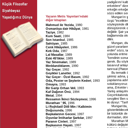
yadigârım/ kal
erkeklere" diz
erkeğin erkeğe 
sözü edilen sev
Yazarın Metis Yayınları'ndaki
Mungan’ın şii
diğer kitapları
özgü "incelikle
söyleşisinde di
Mahmud ile Yezida
, 1980
dönüştürerek ok
Osmanlıya dair Hikâyat
, 1981
değildir. Şair 
Taziye
, 1982
bağlamında oku
Kum Saati
, 1984
dilini.
Son Istanbul
, 1985
Mungan, div
Sahtiyan
, 1985
güzel yararlan
Cenk Hikâyeleri
, 1986
erdim" sözü, ta
Kırk Oda
, 1987
yolunda eritme
Lal Masallar
, 1989
"kendinin sonun
Eski 45'likler
, 1989
gerek. Bu söyle
Yaz Sinemaları
, 1989
tasavvuf anlayı
Mırıldandıklarım
, 1990
tanrısal (Plato
Yaz Geçer
, 1992
Bu tematik 
Geyikler Lanetler
, 1992
şiirimiz adına, 
Yaz Geçer - Özel Basım
, 1992
yapılanma adına
Oda, Poster ve Şeylerin Kederi
, 1993
soluklanıyoruz
Omayra
, 1993
ama,
Erkekler 
Bir Garip Orhan Veli
, 1993
Yanlış anlaşılm
Kaf Dağının Önü
, 1994
Geçer
kitabınd
Metal
, 1994
sevgilim/ Ben 
Ressamın İkinci Sözleşmesi
, 1996
iki dizeyi: "Ta
Murathan ' 95
, 1996
Mungan’da, 
Li Rojhilatê Dilê Min / Kalbimin
gösterilebilece
Doğusunda
, 1996
bir bütünlük de
Başkalarının Gecesi
, 1997
durmadan, dö
Oyunlar İntiharlar Şarkılar
, 1997
Murathan Mu
Paranın Cinleri
, 1997
kültürü değiştir
Başkasının Hayatı
, 1997