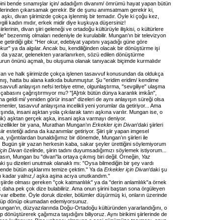
bini bende sınamışlar için/ adadığım divanım/ ömrümü hayat yapan bütün
elerinden çıkarsamak gerekir. Bir de şunu anımsatmam gerekir ki,
aşkı, divan şiirimizde çokça işlenmiş bir temadır. Öyle ki çoğu kez,
gili kadın mıdır, erkek midir diye kuşkuya düşersiniz!
rlerinin, divan şiiri geleneği ve ortadoğu kültürüyle ilişkisi, o kültürlere
rle" bezenmiş olmaları nedeniyle de kurulabilir. Mungan’ın bir televizyon
le getirdiği gibi: "Her okur, edebiyat yapıtını yaşadığı güne göre
ur" ya da algılar. Ancak bu, kendiliğinden olacak bir dönüştürme işi
ya da yazar, gelenekten yararlanırken, sözü edilen dönüştürme
run önünü açmalı, bu oluşuma olanak tanıyacak biçimde kurmalıdır
an ve halk şiirimizde çokça işlenen tasavvuf konusundan da oldukça
mış, hatta bu alana katkıda bulunmuştur. Şu "eridim eridim/ kendime
savvufi anlayışın nefsi terbiye etme, olgunlaştırma, "sevgiliye" ulaşma
 çabasını çağrıştırmıyor mu? "[A]rtık bütün dünya karanlık imkân",
a geldi mi/ yeniden görür insan" dizeleri de aynı anlayışın süreği olsa
nenler, tasavvuf anlayışına incelikli yeni yorumlar da getiriyor... Ama
şında, insani aşktan yola çıkılarak tanrı aşkına varılır. Mungan ise, o
nik) aşktan gerçek aşka, insani aşka varmayı deniyor.
özellikler bir yana, Murathan Mungan’ın
Erkekler için Divan
’daki şiirleri
şiir estetiği adına da kazanımlar getiriyor. Şiiri şiir yapan imgesel
, yığıntılardan bunaldığımız bir dönemde, Mungan’ın şiirleri ile
. Bugün şiir yazan herkesin kaba, sakar şeyler ürettiğini söylemiyorum
için Divan
özelinde, şiirin tadını duyumsadığımızı söylemek istiyorum...
asın, Mungan bu "divan"la ortaya çıkmış biri değil. Örneğin,
Yaz
aki şu dizeleri unutmak olanaklı mı: "Oysa bilmediğin bir şey vardı
sende bütün aşklarımı temize çektim." Ya da
Erkekler için Divan
’daki şu
rih kadar yalnız,/ aşka aşina acıya unutkandım."
şiirde olması gereken "çok katmanlılık" ya da "derin anlamlılık"a örnek
k daha pek çok dize bulabiliriz. Ama onun şiirini baştan sona örgüleyen
 var elbette. Öyle doruk dizeler, bölümler düşürmüş ki, onların üzerinde
nüp dönüp okumadan edemiyorsunuz.
ngan’ın, düzyazılarında Doğu-Ortadoğu kültüründen yararlandığını, o
ip dönüştürerek çağımıza taşıdığını biliyoruz. Aynı birikimi şiirlerinde de