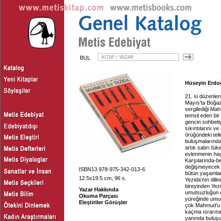
BUL
Hüseyin Erdoğ
21. si düzenlen
Mayıs’ta Boğaz
sergilediği Mah
temsil eden bir
gencin sohbetiyl
sıkıntılarını ve
örüğündeki tell
buluşmalarında
artık sabrı tü
evlenmenin hayal
Karşılarında-be
değişmeyecek g
ISBN13 978-975-342-013-6
bütün yaşamları
12.5x19.5 cm, 96 s.
Yezida’nın dilin
bireyinden Yez
Yazar Hakkında
umutsuzluğun d
Okuma Parçası
yüreğinde umud
Eleştiriler Görüşler
çok Mahmud’u s
kaçma ısrarına
yanında buluşu