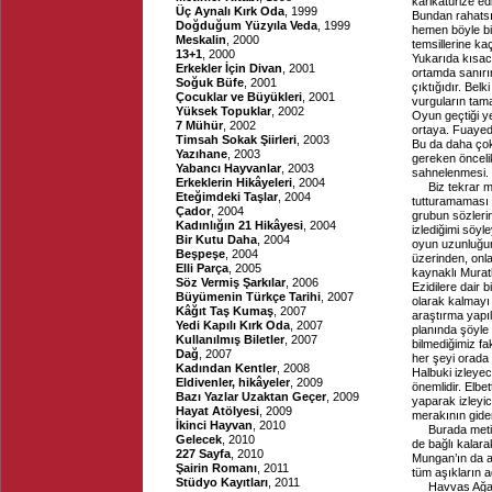
karikatürize edi
Üç Aynalı Kırk Oda
, 1999
Bundan rahatsız 
Doğduğum Yüzyıla Veda
, 1999
hemen böyle bir
Meskalin
, 2000
temsillerine k
13+1
, 2000
Yukarıda kısaca
Erkekler İçin Divan
, 2001
ortamda sanırı
Soğuk Büfe
, 2001
çıktığıdır. Bel
Çocuklar ve Büyükleri
, 2001
vurguların tam
Yüksek Topuklar
, 2002
Oyun geçtiği yer
7 Mühür
, 2002
ortaya. Fuayede
Timsah Sokak Şiirleri
, 2003
Bu da daha çok
Yazıhane
, 2003
gereken önceli
Yabancı Hayvanlar
, 2003
sahnelenmesi. 
Erkeklerin Hikâyeleri
, 2004
Biz tekrar m
Eteğimdeki Taşlar
, 2004
tutturamaması v
Çador
, 2004
grubun sözleri
Kadınlığın 21 Hikâyesi
, 2004
izlediğimi söyl
Bir Kutu Daha
, 2004
oyun uzunluğun
Beşpeşe
, 2004
üzerinden, onla
Elli Parça
, 2005
kaynaklı Murat
Söz Vermiş Şarkılar
, 2006
Ezidilere dair b
Büyümenin Türkçe Tarihi
, 2007
olarak kalmayı i
Kâğıt Taş Kumaş
, 2007
araştırma yapıl
Yedi Kapılı Kırk Oda
, 2007
planında şöyle
Kullanılmış Biletler
, 2007
bilmediğimiz fa
Dağ
, 2007
her şeyi orada
Kadından Kentler
, 2008
Halbuki izleye
Eldivenler, hikâyeler
, 2009
önemlidir. Elbe
Bazı Yazlar Uzaktan Geçer
, 2009
yaparak izleyic
Hayat Atölyesi
, 2009
merakının gider
İkinci Hayvan
, 2010
Burada metin
Gelecek
, 2010
de bağlı kalara
227 Sayfa
, 2010
Mungan’ın da ağ
Şairin Romanı
, 2011
tüm aşıkların a
Stüdyo Kayıtları
, 2011
Havvas Ağa 