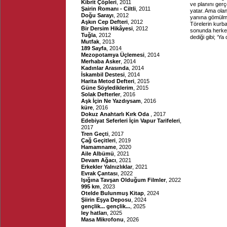
Kibrit Çöpleri
, 2011
ve planını gerç
Şairin Romanı - Ciltli
, 2011
yatar. Ama ola
Doğu Sarayı
, 2012
yanına gömülme
Aşkın Cep Defteri
, 2012
Törelerin kurb
Bir Dersim Hikâyesi
, 2012
sonunda herkes
Tuğla
, 2012
dediği gibi; ‘Y
Mutfak
, 2013
189 Sayfa
, 2014
Mezopotamya Üçlemesi
, 2014
Merhaba Asker
, 2014
Kadınlar Arasında
, 2014
İskambil Destesi
, 2014
Harita Metod Defteri
, 2015
Güne Söylediklerim
, 2015
Solak Defterler
, 2016
Aşk İçin Ne Yazdıysam
, 2016
küre
, 2016
Dokuz Anahtarlı Kırk Oda
, 2017
Edebiyat Seferleri İçin Vapur Tarifeleri
,
2017
Tren Geçti
, 2017
Çağ Geçitleri
, 2019
Hamamname
, 2020
Aile Albümü
, 2021
Devam Ağacı
, 2021
Erkekler Yalnızlıklar
, 2021
Evrak Çantası
, 2022
Işığına Tavşan Olduğum Filmler
, 2022
995 km
, 2023
Otelde Bulunmuş Kitap
, 2024
Şiirin Eşya Deposu
, 2024
gençlik... gençlik...
, 2025
ley hatları
, 2025
Masa Mikrofonu
, 2026