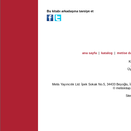
Bu kitabı arkadaşına tavsiye et
ana sayfa
|
katalog
|
metise da
K
Ü
Metis Yayıncılık Ltd. İpek Sokak No.5, 34433 Beyoğlu, 
© metiskitap
Sit