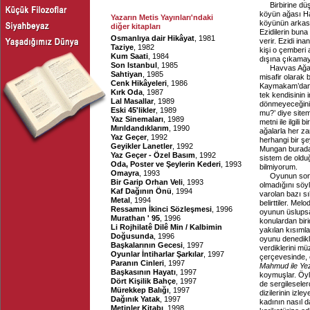
Birbirine d
köyün ağası Ha
Yazarın Metis Yayınları'ndaki
köyünün arkası
diğer kitapları
Ezidilerin bun
Osmanlıya dair Hikâyat
, 1981
verir. Ezidi in
Taziye
, 1982
kişi o çemberi
Kum Saati
, 1984
dışına çıkamaya
Son Istanbul
, 1985
Havvas Ağa
Sahtiyan
, 1985
misafir olara
Cenk Hikâyeleri
, 1986
Kaymakam’dan da
Kırk Oda
, 1987
tek kendisinin
Lal Masallar
, 1989
dönmeyeceğini 
Eski 45'likler
, 1989
mu?’ diye site
Yaz Sinemaları
, 1989
metni ile ilgil
Mırıldandıklarım
, 1990
ağalarla her za
Yaz Geçer
, 1992
herhangi bir şe
Geyikler Lanetler
, 1992
Mungan burada 
Yaz Geçer - Özel Basım
, 1992
sistem de oldu
Oda, Poster ve Şeylerin Kederi
, 1993
bilmiyorum.
Omayra
, 1993
Oyunun sonu
Bir Garip Orhan Veli
, 1993
olmadığını söyl
Kaf Dağının Önü
, 1994
varolan bazı sı
Metal
, 1994
belirttiler. Me
Ressamın İkinci Sözleşmesi
, 1996
oyunun üslupsa
Murathan ' 95
, 1996
konulardan biri
Li Rojhilatê Dilê Min / Kalbimin
yakılan kısımla
Doğusunda
, 1996
oyunu denedikle
Başkalarının Gecesi
, 1997
verdiklerini mü
Oyunlar İntiharlar Şarkılar
, 1997
çerçevesinde, e
Paranın Cinleri
, 1997
Mahmud ile Ye
Başkasının Hayatı
, 1997
koymuşlar. Öyl
Dört Kişilik Bahçe
, 1997
de sergileseler
Mürekkep Balığı
, 1997
dizilerinin izle
Dağınık Yatak
, 1997
kadının nasıl da
Metinler Kitabı
, 1998