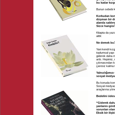
bu kadar kızg
Bunun sebebi k
Korkudan konu
düşman bir d
alanda saldır
Sizce hangis
Kitapta da yaz
aittir.
Ne demek bu
Yani kendi kızg
toplumsal yapı d
giderek daha mu
arttı. Hepimiz,
çıkmasından ko
çaresiz kalma t
Yalnızlığımızı
sosyal medya
Bu konuda konuş
Sosyal medyada 
araçlarına yöne
Bedelini ödes
“Giderek daha
yanlarını gör
sorunları olan
Eksik bir iliş