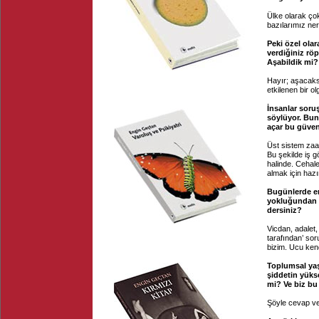
Ülke olarak çok
bazılarımız ner
Peki özel ola
verdiğiniz rö
Aşabildik mi?
Hayır; aşacaksa
etkilenen bir ol
İnsanlar sor
söylüyor. Bun
açar bu güven
Üst sistem zaaf
Bu şekilde iş g
halinde. Cehale
almak için hazır
Bugünlerde en
yokluğundan d
dersiniz?
Vicdan, adalet, 
tarafından’ so
bizim. Ucu ken
Toplumsal yaş
şiddetin yüks
mi? Ve biz bu
Şöyle cevap v