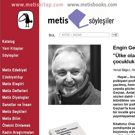
BUL
Engin Ge
"Ülke ola
çocukluk 
Yenal Bilgici,
Hü
Hayat
...
İn
psikiyatri pro
yazılmış, hem 
çırpıda gözler
Geçtan. Anlatt
sözleri dahil-
bitirdikten so
sarsıcı bir ps
Geçtan’la kıs
bir incelik gö
yayımlayamama
Kitabınız
Orad
yurtdışında y
büyümüş olduğ