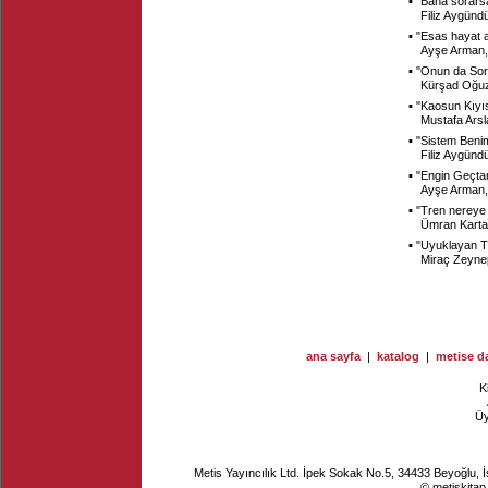
▪ "
Bana sorarsa
Filiz Aygünd
▪ "
Esas hayat a
Ayşe Arman
▪ "
Onun da Sor
Kürşad Oğu
▪ "
Kaosun Kıyıs
Mustafa Arsl
▪ "
Sistem Benim
Filiz Aygünd
▪ "
Engin Geçtan
Ayşe Arman
▪ "
Tren nereye 
Ümran Karta
▪ "
Uyuklayan Tü
Miraç Zeyne
ana sayfa
|
katalog
|
metise da
K
Ü
Metis Yayıncılık Ltd. İpek Sokak No.5, 34433 Beyoğlu, 
© metiskitap