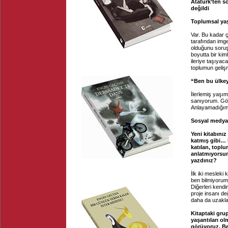
Atatürk’ten s
değildi
Toplumsal yaş
Var. Bu kadar ç
tarafından imge
olduğunu soruş
boyutta bir kim
ileriye taşıya
toplumun geliş
“Ben bu ülkey
İlerlemiş yaşı
sanıyorum. Gör
Anlayamadığım ş
Sosyal medyad
Yeni kitabınız
katmış gibi… 
katılan, toplu
anlatmıyorsun
yazdınız?
İlk iki mesleki
ben bilmiyorum.
Diğerleri kendi
proje insanı d
daha da uzakla
Kitaptaki grup
yaşantıları ol
görüyoruz. Be