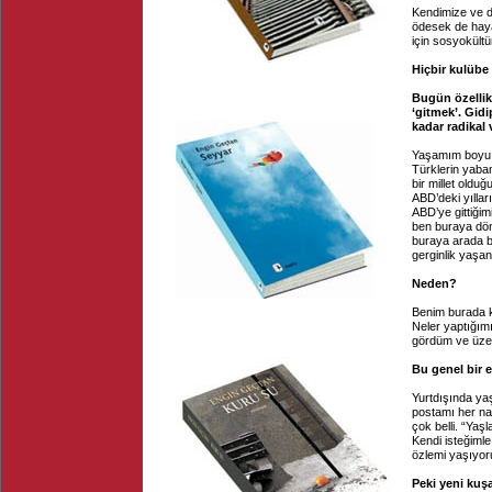
Kendimize ve d
ödesek de haya
için sosyokültü
Hiçbir kulübe 
Bugün özellik
‘gitmek’. Gid
kadar radikal 
Yaşamım boyu 
Türklerin yaban
bir millet oldu
ABD’deki yıllar
ABD’ye gittiğim
ben buraya dön
buraya arada b
gerginlik yaşan
Neden?
Benim burada k
Neler yaptığım
gördüm ve üze
Bu genel bir 
Yurtdışında ya
postamı her nası
çok belli. “Ya
Kendi isteğimle
özlemi yaşıyor
Peki yeni kuş