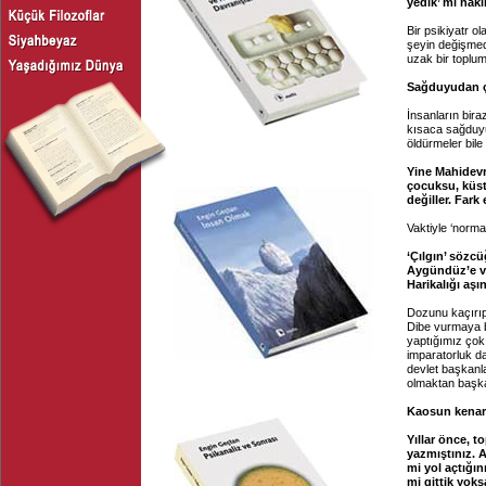
yedik’ mi hak
Bir psikiyatr 
şeyin değişmedi
uzak bir toplu
Sağduyudan 
İnsanların bira
kısaca sağduyu
öldürmeler bile
Yine Mahidevra
çocuksu, küsta
değiller. Fark
Vaktiyle ‘norma
‘Çılgın’ sözcü
Aygündüz’e ver
Harikalığı aşı
Dozunu kaçırıp
Dibe vurmaya b
yaptığımız çok
imparatorluk d
devlet başkanl
olmaktan başka
Kaosun kenar
Yıllar önce, 
yazmıştınız. A
mi yol açtığın
mi gittik yoks