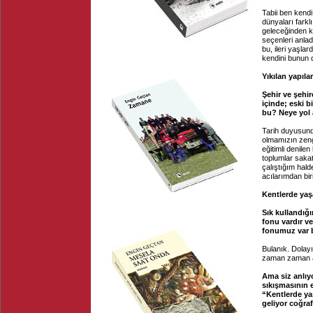
Tabii ben kend
dünyaları fark
geleceğinden k
seçenleri anla
bu, ileri yaşlar
kendini bunun d
Yıkılan yapıla
Şehir ve şehir
içinde; eski b
bu? Neye yol 
Tarih duyusund
olmamızın zengi
eğitimli denile
toplumlar sakat
çalıştığım hald
acılarımdan bir
Kentlerde yaş
Sık kullandığı
fonu vardır ve
fonumuz var
Bulanık. Dolayı
zaman zaman an
Ama siz anlı
sıkışmasının 
“Kentlerde ya
geliyor coğr