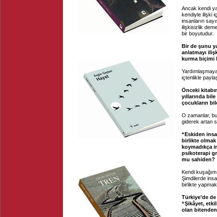
Ancak kendi yan
kendiyle ilişki
insanların say
ilişkisizlik de
bir boyutudur.
Bir de şunu ya
anlatmayı iliş
kurma biçimi h
Yardımlaşmaya y
içtenlikle payl
Önceki kitabı
yıllarında bil
çocukların bi
O zamanlar, bug
giderek artan 
“Eskiden insa
birlikte olmak
koymadıkça ins
psikoterapi g
mu sahiden?
Kendi kuşağım 
Şimdilerde insan
birlikte yapmak
Türkiye’de de
“Şikâyet, etk
olan bitenden