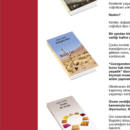
Kentlerde yaşay
coğrafyası yok
Neden?
Kentler, doğad
coğrafya diye dü
Bir yandan ki
varlığı halin
Çünkü evrimle 
inandığımızın a
gittikten sonra
sürdürecek.
“Gezegenden k
bunu hak etmi
yaşadık” diyo
biçmişti insa
atılım yapmam
Ülkelerarası ik
kaptırmış olm
yaşamayı sürd
Önem verdiğin
kavramıyla ba
diyorsunuz. 
Üst-sistemlerd
Bugünkü dünya 
çocukluğum kad
bakılırdı.