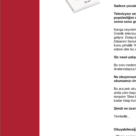
Sadece çocukl
Televizyon se
popülerliğini
sonra sonu ge
Kavga seyretme
Üstelik televi
geliyor. Dolayı
[Vatanım Sensi
konu şimdilik Y
edene dek bu d
Siz nasıl çalı
Bu soru nedens
Aralarındaysa 
Ne okuyorsunu
okumamızı ön
Bu ara pek ok
anda yanı başım
tempom ‘Slow b
kadar kitap kur
Şimdi ne üzer
Tembellik...
Okuyabileceği