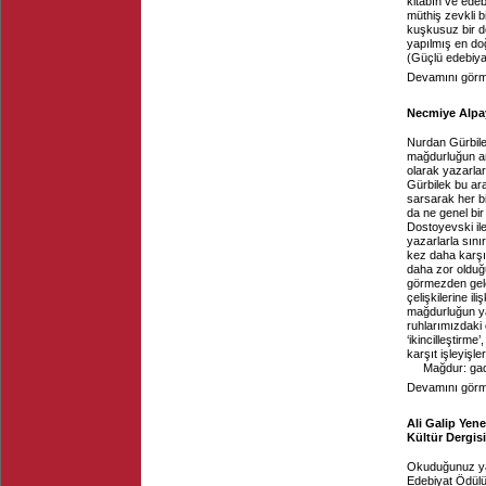
kitabın ve ede
müthiş zevkli b
kuşkusuz bir d
yapılmış en doğ
(Güçlü edebiyat
Devamını görme
Necmiye Alpay
Nurdan Gürbil
mağdurluğun anl
olarak yazarlar
Gürbilek bu ara
sarsarak her b
da ne genel bir 
Dostoyevski ile
yazarlarla sınır
kez daha karşım
daha zor olduğu
görmezden gele
çelişkilerine il
mağdurluğun ya
ruhlarımızdaki 
‘ikincilleştirme
karşıt işleyişle
Mağdur: gad
Devamını görme
Ali Galip Yen
Kültür Dergisi
Okuduğunuz yaz
Edebiyat Ödülü