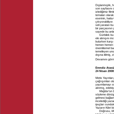
Dışlanmışlık, h
son sayfasını 
izlediğimiz fil
temaları olarak
eserinin, hatta
çıkıyorabiliyor
seli yaratan bu
bir parçasının
sayede bu anlat
Gürbilek bu 
ele alınışını i
bulurken karşı k
hemen hemen hi
önemlitemel başa
temelleyen uns
dışına itilmiş, 
Devamını görme
Erendiz Atasü
24 Nisan 2008
Metis Yayınlar
çağrışımları ol
yayımlamayı sü
alınmış, edebi
Mağdur’un D
söyleme dönüşt
gelmesi bağlamı
incelediği yaz
ipuçları sunduk
Yazarın Kibri b
Doğrusu,
Ma