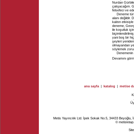
Nurdan Gürbile
çalışacağım. G
felsefeci ve ed
Deneme türü,
alanı değildir.
kalıtın etkisiy
deneme, Georg 
ile koşutluk i
biçimlendirilmi
yani boş bir h
şeyleri yenide
olmayandan yeni
söylemek zorund
Denemenin h
Devamını görme
ana sayfa
|
katalog
|
metise da
K
Ü
Metis Yayıncılık Ltd. İpek Sokak No.5, 34433 Beyoğlu, 
© metiskitap
Sit