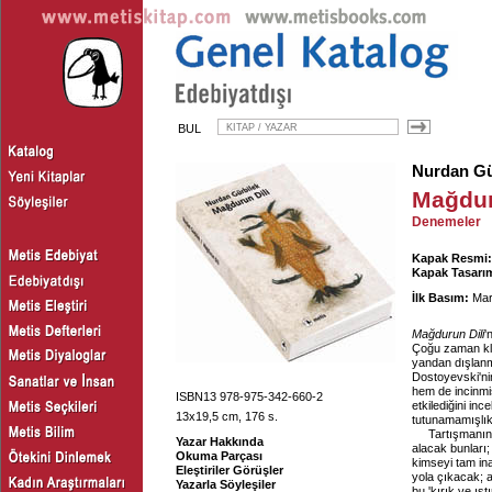
BUL
Nurdan Gü
Mağdur
Denemeler
Kapak Resmi:
Kapak Tasarım
İlk Basım:
Mar
Mağdurun Dili
'
Çoğu zaman kliş
yandan dışlanmı
Dostoyevski'nin
hem de incinmişl
ISBN13 978-975-342-660-2
etkilediğini in
13x19,5 cm, 176 s.
tutunamamışlıkt
Tartışmanın 
Yazar Hakkında
alacak bunları;
Okuma Parçası
kimseyi tam i
Eleştiriler Görüşler
yola çıkacak; a
Yazarla Söyleşiler
bu 'kırık ve ıs