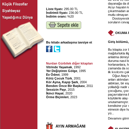
dayanağa da dö
Acıyı hayatın 
Liste fiyatı:
295.00 TL
çıkartmadan a
İndirimli fiyatı:
236.00 TL
mutlu olmayan
İndirim oranı:
%20
Dostoyevski'
soruların cevap
OKUMA 
Giriş bölümü, 
Bu kitabı arkadaşına tavsiye et
Bu kitapta zor
mağdurlukla ili
anlatma deneyim
duruma nasıl b
Nurdan Gürbilek diğer kitapları
horlananlara, h
Vitrinde Yaşamak
, 1992
zamanda da sor
Yer Değiştiren Gölge
, 1995
ilk kıvılcımı ç
Ev Ödevi
, 1999
Oğuz Atay'
Kötü Çocuk Türk
, 2001
anları aklından
Kör Ayna, Kayıp Şark
, 2004
aldıktan, bir 
Benden Önce Bir Başkası
, 2011
yolladığı nadir
Sessizin Payı
, 2015
çocuğunu, çocu
İkinci Hayat
, 2020
paçavralarına 
Örme Biçimleri
, 2023
köylülerle alay
unutamamıştır. 
kendisine yüz v
etmesin diye h
yü...
Devamını görme
AYIN ARMAĞANI