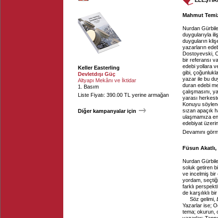
ELEŞTİR
Mahmut Temizyü
Nurdan Gürbil
duygularıyla il
duyguların kliş
yazarların edeb
Dostoyevski, C
bir referansı 
edebi yollara v
Keller Easterling
gibi, çoğunlukl
Devletdışı Güç
yazar ile bu d
Altyapı Mekânı ve İktidar
duran edebi met
1. Basım
çalışmasını, ya
Liste Fiyatı: 390.00 TL yerine armağan
yarası herkeste
Konuyu söylene
sızan apaçık ha
Diğer kampanyalar için
ulaşmamıza enge
edebiyat üzerin
Devamını görme
Füsun Akatlı, 
Nurdan Gürbilek
soluk getiren b
ve incelmiş bir
yordam, seçtiğ
farklı perspekt
de karşılıklı bi
Söz gelimi,
Yazarlar ise; O
tema; okurun, o