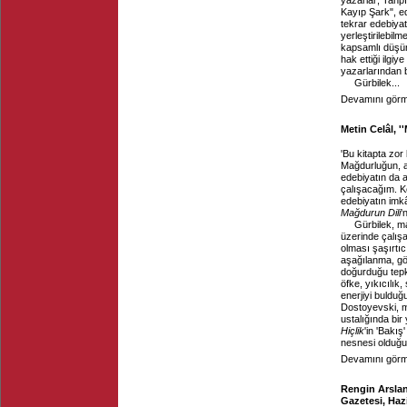
yazarlar; Tanpı
Kayıp Şark", ed
tekrar edebiyat
yerleştirilebil
kapsamlı düşün
hak ettiği ilg
yazarlarından b
Gürbilek...
Devamını görme
Metin Celâl, '
'Bu kitapta zor
Mağdurluğun, ad
edebiyatın da 
çalışacağım. Ke
edebiyatın imk
Mağdurun Dili
'
Gürbilek, ma
üzerinde çalışa
olması şaşırtıc
aşağılanma, gö
doğurduğu tepk
öfke, yıkıcılık
enerjiyi bulduğ
Dostoyevski, ma
ustalığında bir
Hiçlik
'in 'Bakı
nesnesi olduğu
Devamını görme
Rengin Arslan
Gazetesi, Haz