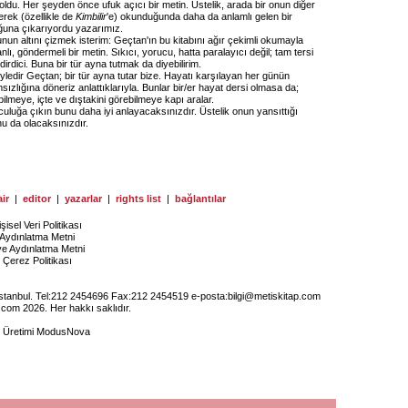
 oldu. Her şeyden önce ufuk açıcı bir metin. Üstelik, arada bir onun diğer
erek (özellikle de
Kimbilir
'e) okunduğunda daha da anlamlı gelen bir
una çıkarıyordu yazarımız.
un altını çizmek isterim: Geçtan'ın bu kitabını ağır çekimli okumayla
lı, göndermeli bir metin. Sıkıcı, yorucu, hatta paralayıcı değil; tam tersi
dirdici. Buna bir tür ayna tutmak da diyebilirim.
yledir Geçtan; bir tür ayna tutar bize. Hayatı karşılayan her günün
ızlığına döneriz anlattıklarıyla. Bunlar bir/er hayat dersi olmasa da;
lmeye, içte ve dıştakini görebilmeye kapı aralar.
lculuğa çıkın bunu daha iyi anlayacaksınızdır. Üstelik onun yansıttığı
nu da olacaksınızdır.
ir
|
editor
|
yazarlar
|
rights list
|
bağlantılar
işisel Veri Politikası
Aydınlatma Metni
ye Aydınlatma Metni
Çerez Politikası
İstanbul. Tel:212 2454696 Fax:212 2454519 e-posta:
bilgi@metiskitap.com
.com 2026. Her hakkı saklıdır.
e Üretimi
ModusNova