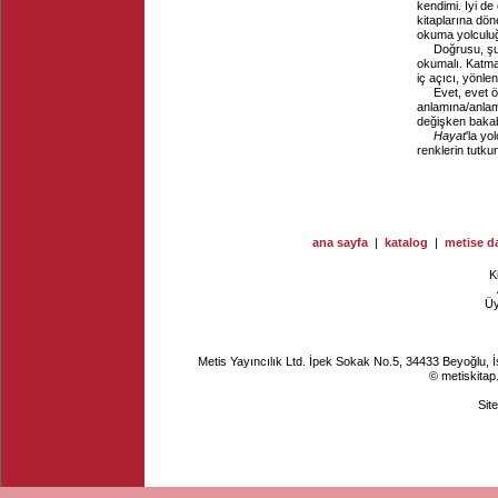
kendimi. İyi de
kitaplarına dön
okuma yolculuğ
Doğrusu, şun
okumalı. Katman
iç açıcı, yönlen
Evet, evet ö
anlamına/anlams
değişken bakabi
Hayat
'la yo
renklerin tutku
ana sayfa
|
katalog
|
metise da
K
Ü
Metis Yayıncılık Ltd. İpek Sokak No.5, 34433 Beyoğlu, 
© metiskitap
Sit