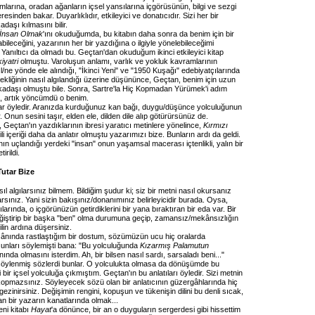
larına, oradan ağanların içsel yansılarına içgörüsünün, bilgi ve sezgi
sinden bakar. Duyarlıklıdır, etkileyici ve donatıcıdır. Sizi her bir
adaşı kılmasını bilir.
İnsan Olmak
'ını okuduğumda, bu kitabın daha sonra da benim için bir
bileceğini, yazarının her bir yazdığına o ilgiyle yönelebileceğimi
anıltıcı da olmadı bu. Geçtan'dan okuduğum ikinci etkileyici kitap
iyatri
olmuştu. Varoluşun anlamı, varlık ve yokluk kavramlarının
l/ne yönde ele alındığı, "İkinci Yeni" ve "1950 Kuşağı" edebiyatçılarında
kliğinin nasıl algılandığı üzerine düşününce, Geçtan, benim için uzun
arkadaşı olmuştu bile. Sonra, Sartre'la Hiç Kopmadan Yürümek'i adım
, artık yöncümdü o benim.
ar öyledir. Aranızda kurduğunuz kan bağı, duygu/düşünce yolculuğunun
r. Onun sesini taşır, elden ele, dilden dile alıp götürürsünüz de.
Geçtan'ın yazdıklarının ibresi yaratıcı metinlere yönelince,
Kırmızı
nili içeriği daha da anlatır olmuştu yazarımızı bize. Bunların ardı da geldi.
ının uçlandığı yerdeki "insan" onun yaşamsal macerası içtenlikli, yalın bir
irildi.
Tutar Bize
sıl algılarsınız bilmem. Bildiğim şudur ki; siz bir metni nasıl okursanız
larsınız. Yani sizin bakışınız/donanımınız belirleyicidir burada. Oysa,
larında, o içgörünüzün getirdiklerini bir yana bıraktıran bir eda var. Bir
iştirip bir başka "ben" olma durumuna geçip, zamansız/mekânsızlığın
dilin ardına düşersiniz.
k ânında rastlaştığım bir dostum, sözümüzün ucu hiç oralarda
nları söylemişti bana: "Bu yolculuğunda
Kızarmış Palamutun
nında olmasını isterdim. Ah, bir bilsen nasıl sardı, sarsaladı beni..."
e söylenmiş sözlerdi bunlar. O yolculukta olmasa da dönüşümde bu
 bir içsel yolculuğa çıkmıştım. Geçtan'ın bu anlatıları öyledir. Sizi metnin
a kopmazsınız. Söyleyecek sözü olan bir anlatıcının güzergâhlarında hiç
inirsiniz. Değişimin rengini, kopuşun ve tükenişin dilini bu denli sıcak,
an bir yazarın kanatlarında olmak...
eni kitabı
Hayat
'a dönünce, bir an o duyguların sergerdesi gibi hissettim