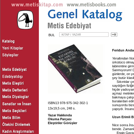
BUL
Feridun Andaç
Yeraltından Not
ürkütücü olma
labirentine gir
Sanmıyorum! Da
günlerde, on ye
şey butür klasi
Sıkıntılar ç
saydığım fiziğ
hiçde yadsıyam
açmaz metinler
bakmaya çalışm
buralardan edin
ISBN13 978-975-342-302-1
sunuyordu bize.
13x19,5 cm, 248 s.
yapıydı. İnsana
Yazar Hakkında
Uzun Erimli B
Okuma Parçası
Eleştiriler Görüşler
Nice sonra
İns
bende. Zamanla
Engin Geçtan