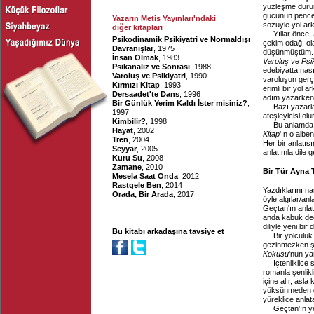
yüzleşme durum
gücünün pencere
Yazarın Metis Yayınları'ndaki
sözüyle yol ark
diğer kitapları
Yıllar önce,
Psikodinamik Psikiyatri ve Normaldışı
çekim odağı ola
Davranışlar
, 1975
düşünmüştüm. Y
İnsan Olmak
, 1983
Varoluş ve Psik
Psikanaliz ve Sonrası
, 1988
edebiyatta nası
Varoluş ve Psikiyatri
, 1990
varoluşun gerçe
Kırmızı Kitap
, 1993
erimli bir yol 
Dersaadet'te Dans
, 1996
adım yazarken
Bir Günlük Yerim Kaldı İster misiniz?
,
Bazı yazarl
1997
ateşleyicisi olu
Kimbilir?
, 1998
Bu anlamda, 
Hayat
, 2002
Kitap
'ın o albe
Tren
, 2004
Her bir anlatıs
Seyyar
, 2005
anlatımla dile get
Kuru Su
, 2008
Zamane
, 2010
Bir Tür Ayna 
Mesela Saat Onda
, 2012
Rastgele Ben
, 2014
Yazdıklarını na
Orada, Bir Arada
, 2017
öyle algılar/an
Geçtan'ın anlatı
anda kabuk değ
diliyle yeni bir 
Bu kitabı arkadaşına tavsiye et
Bir yolculu
gezinmezken şu
Kokusu
'nun ya
İçtenliklic
romanla şenlikli
içine alır, asl
yüksünmeden gez
yüreklice anlat
Geçtan'ın y