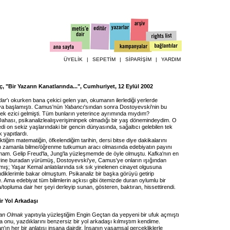
ÜYELİK
|
SEPETİM
|
SİPARİŞİM
|
YARDIM
, "Bir Yazarın Kanatlarında...", Cumhuriyet, 12 Eylül 2002
lar
'ı okurken bana çekici gelen yan, okumanın ilerlediği yerlerde
ya başlamıştı. Camus'nün
Yabancı
'sından sonra Dostoyevski'nin bu
mek ezici gelmişti. Tüm bunların yeterince ayrımında mıydım?
hası, psikanalizlealışverişiminpek olmadığı bir yaş dönemindeydim. O
di on sekiz yaşlarındaki bir gencin dünyasında, sağaltıcı gelebilen tek
k yapıtlardı.
ektiğim matematiğin, öfkelendiğim tarihin, dersi bitse diye dakikalarını
in zamanla bilme/öğrenme tutkumun aracı olmasında edebiyatın payını
am. Gelip Freud'la, Jung'la yüzleşmemde de öyle olmuştu. Kafka'nın en
ine buradan yürümüş, Dostoyevski'ye, Camus'ye onların ışığından
ış; Yaşar Kemal anlatılarında sık sık yinelenen cinayet olgusuna
diklerimle bakar olmuştum. Psikanaliz bir başka görüyü getirip
 Ama edebiyat tüm bilimlerin açkısı gibi ötemizde duran oylumlu bir
/topluma dair her şeyi derleyip sunan, gösteren, baktıran, hissettirendi.
ir Yol Arkadaşı
an Olmak
yapıtıyla yüzleştiğim Engin Geçtan da yepyeni bir ufuk açmıştı
 onu, yazdıklarını benzersiz bir yol arkadaşı kılmıştım kendime.
'ın her bir anlatısı insana dairdir. İnsanın yaşamsal gerçekliklerle