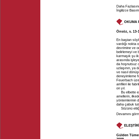
Daha Fazlasını 
İngilizce Bası
OKUMA 
Önsöz, s. 13-
En baştan söyl
vardığı nokta o
devrimine ve or
belirlemeyi ve
karmaşık şu ik
arasında işley
da hoşnutsuz o
uzlaşının, ya d
ve nasıl dönüşü
deneyimleme fı
Feuerbach üzeri
amfileri ile fab
on yıl.
Bu elbette 
amellerin, ilke
yöntemlerinin d
daha çabuk tutm
Sözünü etti
Devamını görme
ELEŞTİR
Gülden Tümer,