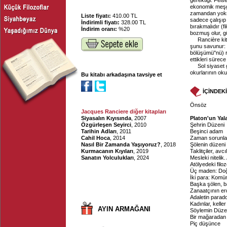
gerektiği. Fels
ekonomik meşgu
zamandan yoksun
Liste fiyatı:
410.00 TL
sadece çalışıp
İndirimli fiyatı:
328.00 TL
bırakmalıdır (f
İndirim oranı:
%20
bozmuş olur, gü
Rancière ki
şunu savunur: 
bölüşümü"nü) re
ettikleri sürec
Sol siyaset 
okurlarının oku
Bu kitabı arkadaşına tavsiye et
İÇİNDEK
Önsöz
Jacques Ranciere diğer kitapları
Siyasalın Kıyısında
, 2007
Platon'un Yal
Özgürleşen Seyirci
, 2010
Şehrin Düzeni
Tarihin Adları
, 2011
Beşinci adam
Cahil Hoca
, 2014
Zaman sorunla
Nasıl Bir Zamanda Yaşıyoruz?
, 2018
Şölenin düzeni
Kurmacanın Kıyıları
, 2019
Taklitçiler, avc
Sanatın Yolculukları
, 2024
Mesleki nitelik.
Atölyedeki filoz
Üç maden: Doğ
İki para: Komü
Başka şölen, b
Zanaatçının e
Adaletin parad
Kadınlar, kelle
AYIN ARMAĞANI
Söylemin Düze
Bir mağaradan 
Piç düşünce