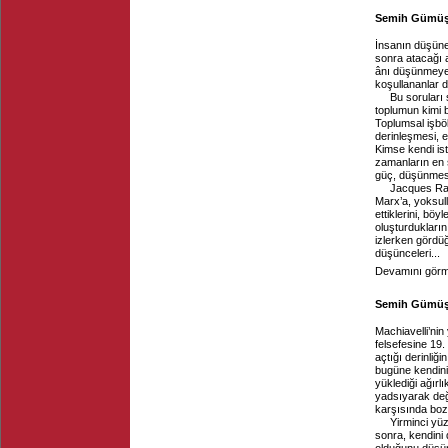
Semih Gümüş, 
İnsanın düşüne
sonra atacağı 
ânı düşünmeye
koşullananlar 
Bu soruları
toplumun kimi b
Toplumsal işbö
derinleşmesi, e
Kimse kendi i
zamanların en s
güç, düşünmesi 
Jacques Ra
Marx’a, yoksulla
ettiklerini, bö
oluşturdukların
izlerken gördüğ
düşünceleri...
Devamını görme
Semih Gümüş, 
Machiavelli’nin
felsefesine 19.
açtığı derinli
bugüne kendini 
yüklediği ağırl
yadsıyarak değ
karşısında boz
Yirminci yü
sonra, kendini