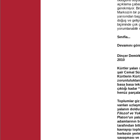
olduğunu düşün
açıklama çabas
gerekmiyor. Bir
Marksizm bir pr
yarısından başl
doğuş ve geliş
biçiminde çok 
yorumlanabilir 
Sınıfla...
Devamını görm
Dinçer Demirk
2010
Kürtler yalan
şair Cemal Sü
Kürtlerin Kürt
zorunlulukları
basa basa tekr
çıktığı kadar
henüz parçala
Toplumlar giz 
varılan uzlaşm
yalanın doldur
Filozof ve Yok
Platon’un yalan
adamlarının bi
tarafından bil
kavrayışı top
herkesin yeri
savaşması ve 