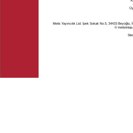
K
Ü
Metis Yayıncılık Ltd. İpek Sokak No.5, 34433 Beyoğlu, 
© metiskitap
Sit