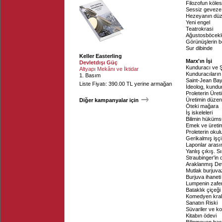
Filozofun köles
Sessiz geveze
Hezeyanın düz
Yeni engel
Teatrokrasi
Ağustosböcekl
Görünüşlerin 
Sur dibinde
Keller Easterling
Marx'ın İşi
Devletdışı Güç
Kunduracı ve 
Altyapı Mekânı ve İktidar
Kunduracıların
1. Basım
Saint-Jean Ba
Liste Fiyatı: 390.00 TL yerine armağan
İdeolog, kundu
Proleterin Üret
Üretimin düzen
Diğer kampanyalar için
Öteki mağara
İş iskeleleri
Bilimin hüküms
Emek ve üretim.
Proleterin okul
Gerikalmış işç
Laponlar arası
Yanlış çıkış. Sı
Straubinger'in 
Araklanmış De
Mutlak burjuva
Burjuva ihaneti
Lumpenin zafer
Bataklık çiçeği
Komedyen kral 
Sanatın Riski
Süvariler ve k
Kitabın ödevi