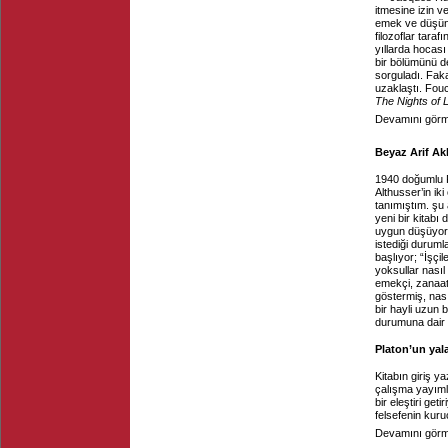
itmesine izin 
emek ve düşünc
filozoflar tara
yıllarda hocası
bir bölümünü de
sorguladı. Faka
uzaklaştı. Fou
The Nights of 
Devamını görme
Beyaz Arif Ak
1940 doğumlu Fr
Althusser’in iki 
tanımıştım. şu 
yeni bir kitabı
uygun düşüyor.
istediği duruml
başlıyor; “İşç
yoksullar nasıl
emekçi, zanaat
göstermiş, nası
bir hayli uzun 
durumuna dair 
Platon’un yal
Kitabın giriş y
çalışma yayıml
bir eleştiri get
felsefenin kuru
Devamını görme