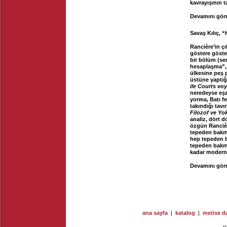
kavrayışının ta
Devamını görm
Savaş Kılıç, “
Rancière’in ç
göstere göste
bir bölüm (se
hesaplaşma”, 
ülkesine peş p
üstüne yaptığı
ile Courts vo
neredeyse eşz
yorma, Batı fel
takındığı tavı
Filozof ve Yok
analiz, dört d
özgün Rancièr
tepeden bakma
hep tepeden ba
tepeden bakmay
kadar modernl
Devamını görm
ana sayfa
|
katalog
|
metise da