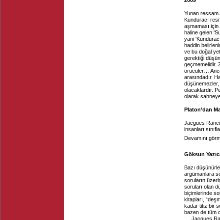
2009
Yunan ressam Ap
Kunduracı resm
aşmaması için '
haline gelen 'S
yani 'Kundurac
haddin belirlen
ve bu doğal yet
gerektiği düşün
geçmemelidir. Z
örücüler… Anca
arasındadır. H
düşünemezler, o
olacaklardır. P
olarak sahneye 
Platon’dan Ma
Jacgues Ranci
insanları sınıf
Devamını görme
Göksun Yazıcı
Bazı düşünürler
argümanlara so
soruların üzeri
soruları olan 
biçimlerinde so
kitapları, “deş
kadar titiz bir
bazen de tüm d
Jacques Ranc