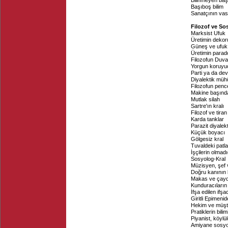
Bilinmeyen baş
Başıboş bilim
Sanatçının vasi
Filozof ve So
Marksist Ufuk
Üretimin dekor
Güneş ve ufuk
Üretimin parad
Filozofun Duva
Yorgun koruyu
Parti ya da de
Diyalektik müh
Filozofun penc
Makine başında
Mutlak silah
Sartre'ın kralı
Filozof ve tiran
Karda tanklar
Parazit diyalekt
Küçük boyacı
Gölgesiz kral
Tuvaldeki patl
İşçilerin olmad
Sosyolog-Kral
Müzisyen, şef 
Doğru kanının b
Makas ve çayd
Kunduracıların
İfşa edilen ifşa
Giritli Epimen
Hekim ve müşte
Pratiklerin bilim
Piyanist, köylü
Amiyane sosyol