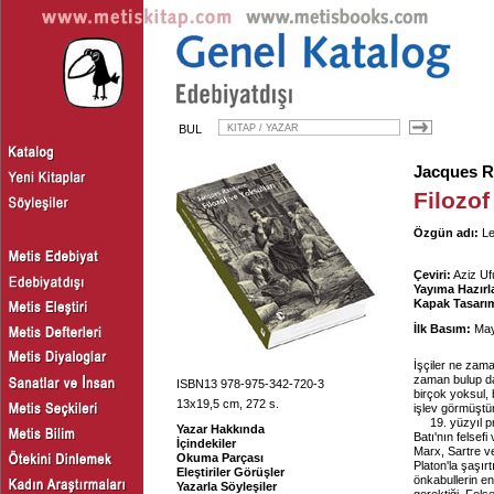
BUL
Jacques R
Filozof
Özgün adı:
Le
Çeviri:
Aziz Ufu
Yayıma Hazırl
Kapak Tasarım
İlk Basım:
May
İşçiler ne zam
zaman bulup da
ISBN13 978-975-342-720-3
birçok yoksul, 
13x19,5 cm, 272 s.
işlev görmüştü
19. yüzyıl 
Yazar Hakkında
Batı'nın felsefi
İçindekiler
Marx, Sartre ve
Okuma Parçası
Platon'la şaşırt
Eleştiriler Görüşler
önkabullerin en
Yazarla Söyleşiler