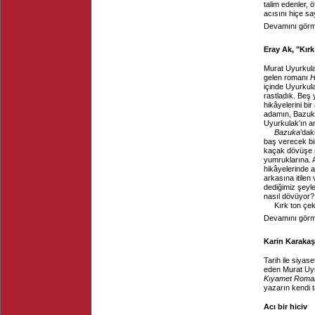
talim edenler, 
acısını hiçe sa
Devamını görme
Eray Ak, "Kır
Murat Uyurkula
gelen romanı
H
içinde Uyurkula
rastladık. Beş
hikâyelerini bi
adamın, Bazuka
Uyurkulak’ın a
Bazuka
’dak
baş verecek bir
kaçak dövüşe m
yumruklarına. 
hikâyelerinde 
arkasına itilen
dediğimiz şeyl
nasıl dövüyor? 
Kırk ton çek
Devamını görme
Karin Karakaşl
Tarih ile siyase
eden Murat Uy
Kıyamet Roma
yazarın kendi t
Acı bir hiciv