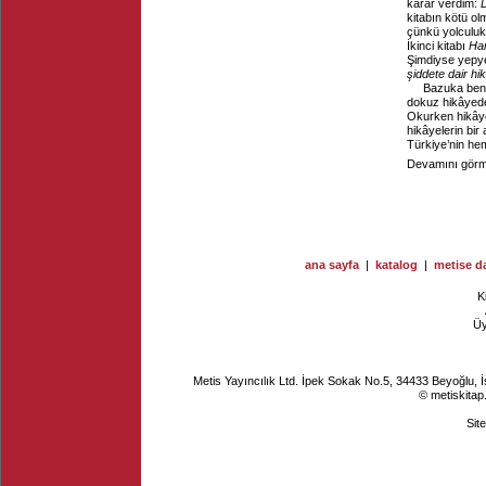
karar verdim:
D
kitabın kötü ol
çünkü yolculuk
İkinci kitabı
Ha
Şimdiyse yepye
şiddete dair hi
Bazuka benc
dokuz hikâyeden
Okurken hikâyel
hikâyelerin bir
Türkiye’nin hem
Devamını görme
ana sayfa
|
katalog
|
metise da
K
Ü
Metis Yayıncılık Ltd. İpek Sokak No.5, 34433 Beyoğlu, 
© metiskitap
Sit