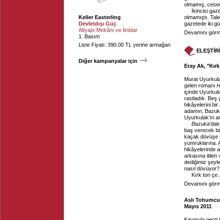
olmamış, cesed
İkincisi gaz
Keller Easterling
olmamıştı. Tale
Devletdışı Güç
gazetede iki gün
Altyapı Mekânı ve İktidar
Devamını görme
1. Basım
Liste Fiyatı: 390.00 TL yerine armağan
ELEŞTİR
Diğer kampanyalar için
Eray Ak, "Kır
Murat Uyurkula
gelen romanı
H
içinde Uyurkula
rastladık. Beş
hikâyelerini bi
adamın, Bazuka
Uyurkulak’ın a
Bazuka
’dak
baş verecek bir
kaçak dövüşe m
yumruklarına. 
hikâyelerinde 
arkasına itilen
dediğimiz şeyl
nasıl dövüyor? 
Kırk ton çe..
Devamını görme
Aslı Tohumcu,
Mayıs 2011
Kaygıyla geçti 