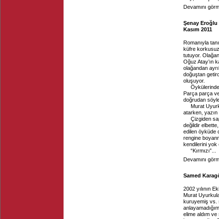
Devamını görme
Şenay Eroğlu 
Kasım 2011
Romanıyla tanı
küfre korkusuz
tutuyor. Olağa
Oğuz Atay’ın ka
olağandan ayrı
doğuştan getir
oluşuyor.
Öykülerinde
Parça parça ver
doğrudan söyle
Murat Uyurku
atarken, yazın d
Çizgiden sa
değildir elbett
edilen öyküde d
rengine boyanm
kendilerini yok
“Kırmızı”...
Devamını görme
Samed Karagöz
2002 yılının E
Murat Uyurkulak
kuruyemiş vs. 
anlayamadığım 
elime aldım ve