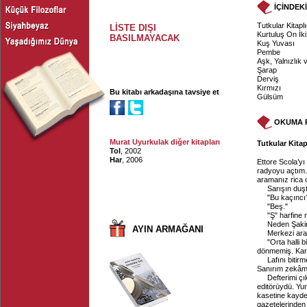
İÇİNDEK
Tutkular Kitaplı
LİSTE DIŞI
Kurtuluş On İki
BASILMAYACAK
Kuş Yuvası
Pembe
Aşk, Yalnızlık
Şarap
Derviş
Kırmızı
Bu kitabı arkadaşına tavsiye et
Gülsüm
OKUMA 
Murat Uyurkulak diğer kitapları
Tutkular Kitap
Tol
, 2002
Har
, 2006
Ettore Scola’y
radyoyu açtım.
aramanız rica o
Sarışın duş
"Bu kaçıncı
"Beş."
"Ş" harfine 
Neden Şakir
AYIN ARMAĞANI
Merkezi arad
"Orta halli 
dönmemiş. Karıs
Lafını bitir
Sanırım zekâmı
Defterimi çık
editörüydü. Yur
kasetine kaydedi
gazetelerinden 