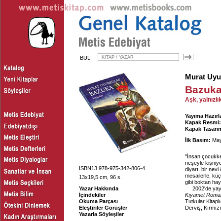
BUL
Murat Uyu
Bazuk
Aşk, yalnızlı
Yayıma Hazırl
Kapak Resmi:
Kapak Tasarım
İlk Basım:
May
"İnsan çocukke
neşeyle kişniy
ISBN13 978-975-342-806-4
diyarı, bir nev
mesailerle, küç
13x19,5 cm, 96 s.
gibi boktan haya
Yazar Hakkında
2002'de yay
İçindekiler
Kıyamet Roma
Okuma Parçası
Tutkular Kitapl
Eleştiriler Görüşler
Derviş; Kırmız
Yazarla Söyleşiler