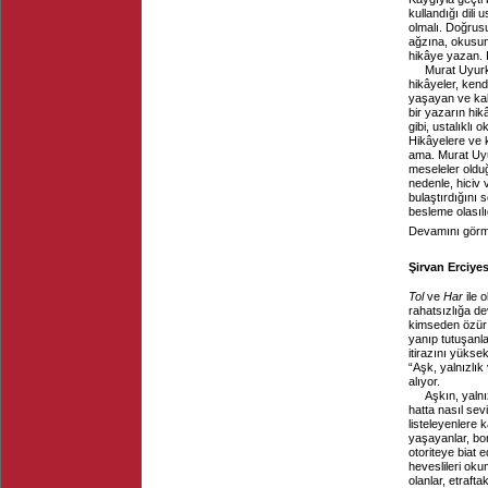
kullandığı dili
olmalı. Doğrusu
ağzına, okusunl
hikâye yazan. P
Murat Uyur
hikâyeler, ken
yaşayan ve kal
bir yazarın hik
gibi, ustalıklı
Hikâyelere ve 
ama. Murat Uyu
meseleler olduğ
nedenle, hiciv 
bulaştırdığını 
besleme olasıl
Devamını görme
Şirvan Erciye
Tol
ve
Har
ile 
rahatsızlığa de
kimseden özür d
yanıp tutuşanla
itirazını yükse
“Aşk, yalnızlık
alıyor.
Aşkın, yalnı
hatta nasıl sev
listeleyenlere k
yaşayanlar, bo
otoriteye biat 
heveslileri oku
olanlar, etraft