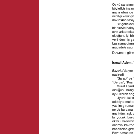
Öykü sanatının
böylelikle insa
mahir ellerinde
verdiği keyif g
noktasına taşıy
Bir genelev
bir hicivle bakı
evin arka soka
olduğunu iyi bi
yerinden hiç ş
kasasına girme
mücadele şuuru 
Devamını görme
İsmail Adem, 
Bazuka
’da yer
naziredir.
“Şarap” ve “
“Derviş”, “Kuş 
Murat Uyur
olduğunu bildi
öyküleri bir seç
Uyurkulak’ın
edebiyat mukted
yazılmış roman
ne de bu yana 
mahkûm; aşk ge
bir çocuk; büyü
ekibi; uhrevi b
önemini kavrad
kasalarına girm
Bey; savaştan,