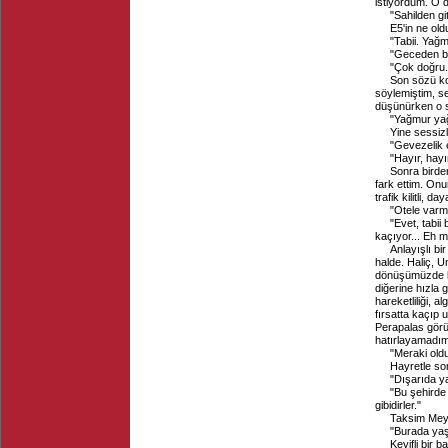
istiyordum. O d
"Sahilden gi
E5'in ne ol
"Tabii. Yağ
"Geceden be
"Çok doğru.
Son sözü ko
söylemiştim, se
düşünürken o s
"Yağmur yağ
Yine sessizl
"Gevezelik 
"Hayır, hayı
Sonra birden
fark ettim. Onun
trafik kilitli, 
"Otele varm
"Evet, tabii
kaçıyor... Eh ma
Anlayışlı bi
halde. Haliç, 
dönüşümüzde bir
diğerine hızla 
hareketliliği, 
fırsatta kaçıp
Perapalas görün
hatırlayamadım
"Meraki old
Hayretle sor
"Dışarıda y
"Bu şehirde
gibidirler."
Taksim Meyd
"Burada yaş
Keyifli bir