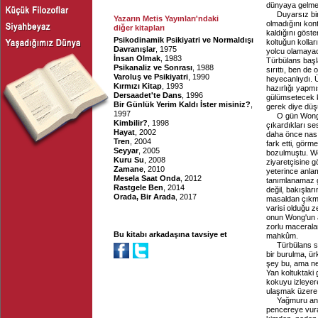
dünyaya gelmem
Duyarsız bir
Yazarın Metis Yayınları'ndaki
olmadığını kont
diğer kitapları
kaldığını göste
Psikodinamik Psikiyatri ve Normaldışı
koltuğun kollar
Davranışlar
, 1975
yolcu olamayac
İnsan Olmak
, 1983
Türbülans başl
Psikanaliz ve Sonrası
, 1988
sırıttı, ben de
Varoluş ve Psikiyatri
, 1990
heyecanlıydı. Ü
Kırmızı Kitap
, 1993
hazırlığı yapm
Dersaadet'te Dans
, 1996
gülümsetecek k
Bir Günlük Yerim Kaldı İster misiniz?
,
gerek diye düş
1997
O gün Wong'
Kimbilir?
, 1998
çıkardıkları se
Hayat
, 2002
daha önce nası
Tren
, 2004
fark etti, gör
Seyyar
, 2005
bozulmuştu. Wo
Kuru Su
, 2008
ziyaretçisine g
Zamane
, 2010
yeterince anla
Mesela Saat Onda
, 2012
tanımlanamaz gü
Rastgele Ben
, 2014
değil, bakışlar
Orada, Bir Arada
, 2017
masaldan çıkma, 
varisi olduğu 
onun Wong'un 
zorlu macerala
Bu kitabı arkadaşına tavsiye et
mahkûm.
Türbülans s
bir burulma, ür
şey bu, ama ne
Yan koltuktaki
kokuyu izleyer
ulaşmak üzere 
Yağmuru anc
pencereye vuran