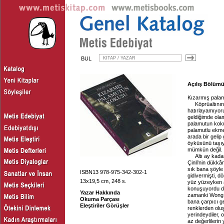
BUL
Açılış Bölümü,
Kızarmış pala
Köprüaltını
hatırlayamıyor
geldiğimde ola
palamutun kok
palamutlu ekme
arada bir gelip
öyküsünü taşıy
mümkün değil.
Altı ay kada
Çinli'nin dükk
sık bana şöyle
ISBN13 978-975-342-302-1
gidivermişti, d
13x19,5 cm, 248 s.
yüz yüzeyken ad
konuşuyordu d
Yazar Hakkında
zamanki Wong d
Okuma Parçası
bana çarpıcı ge
Eleştiriler Görüşler
renklerden oluş
yerindeydiler, 
az değerlilerin