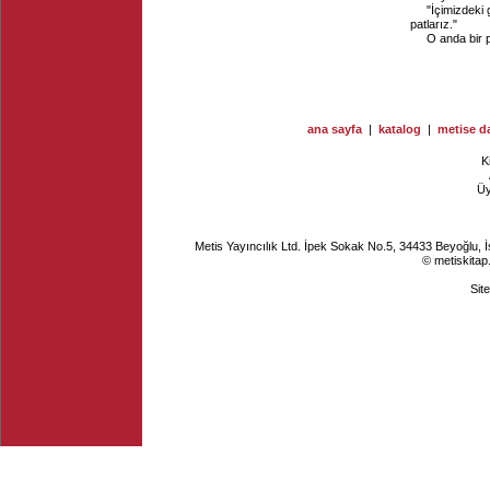
"İçimizdeki
patlarız."
O anda bir 
ana sayfa
|
katalog
|
metise da
K
Ü
Metis Yayıncılık Ltd. İpek Sokak No.5, 34433 Beyoğlu, 
© metiskitap
Sit