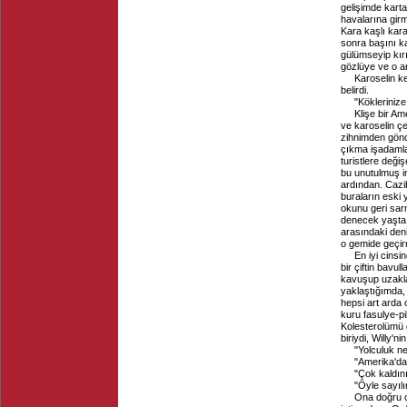
gelişimde kart
havalarına girm
Kara kaşlı kar
sonra başını k
gülümseyip kırı
gözlüye ve o an
Karoselin k
belirdi.
"Kökleriniz
Klişe bir Am
ve karoselin çe
zihnimden gönd
çıkma işadamlar
turistlere deği
bu unutulmuş i
ardından. Cazi
buraların eski 
okunu geri sar
denecek yaşta 
arasındaki deni
o gemide geçir
En iyi cins
bir çiftin bavu
kavuşup uzakla
yaklaştığımda, 
hepsi art arda
kuru fasulye-pi
Kolesterolümü 
biriydi, Willy'n
"Yolculuk n
"Amerika'da
"Çok kaldın
"Öyle sayılır
Ona doğru 