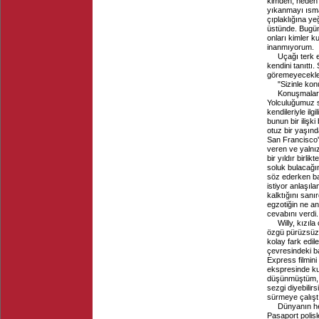
kimden, neden
yıkanmayı ısm
çıplaklığına ye
üstünde. Bugün
onları kimler k
inanmıyorum.
Uçağı terk 
kendini tanıttı.
göremeyecekleri
"Sizinle kon
Konuşmaları
Yolculuğumuz s
kendileriyle il
bunun bir ilişk
otuz bir yaşın
San Francisco'd
veren ve yalnı
bir yıldır birl
soluk bulacağı
söz ederken ba
istiyor anlaşıl
kalktığını sanı
egzotiğin ne an
cevabını verdi.
Willy, kızıl
özgü pürüzsüz 
kolay fark edil
çevresindeki ba
Express filmini
ekspresinde kur
düşünmüştüm, 
sezgi diyebilir
sürmeye çalışt
Dünyanın he
Pasaport polisl