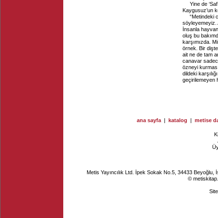
Yine de ‘Sa
Kaygusuz’un ke
“Metindeki c
söyleyemeyiz. A
İnsanla hayvanın
oluş bu bakımd
karşımızda. Mi
örnek. Bir diş
ait ne de tam a
canavar sadece M
özneyi kurması
dildeki karşılı
geçirilemeyen h
ana sayfa
|
katalog
|
metise da
K
Ü
Metis Yayıncılık Ltd. İpek Sokak No.5, 34433 Beyoğlu, 
© metiskitap
Sit