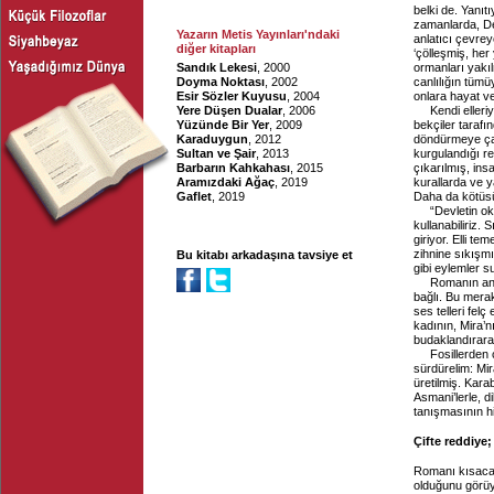
belki de. Yanıt
zamanlarda, De
Yazarın Metis Yayınları'ndaki
anlatıcı çevrey
diğer kitapları
‘çölleşmiş, her
Sandık Lekesi
, 2000
ormanları yakıl
Doyma Noktası
, 2002
canlılığın tümü
Esir Sözler Kuyusu
, 2004
onlara hayat ve
Yere Düşen Dualar
, 2006
Kendi elleri
Yüzünde Bir Yer
, 2009
bekçiler tarafı
Karaduygun
, 2012
döndürmeye çalı
Sultan ve Şair
, 2013
kurgulandığı re
Barbarın Kahkahası
, 2015
çıkarılmış, ins
Aramızdaki Ağaç
, 2019
kurallarda ve y
Gaflet
, 2019
Daha da kötüsü 
“Devletin oku
kullanabiliriz
giriyor. Elli te
zihnine sıkışmı
Bu kitabı arkadaşına tavsiye et
gibi eylemler su
Romanın anl
bağlı. Bu merak
ses telleri fel
kadının, Mira’n
budaklandırarak
Fosillerden 
sürdürelim: Mir
üretilmiş. Kara
Asmani’lerle, di
tanışmasının h
Çifte reddiye
Romanı kısaca 
olduğunu görüy