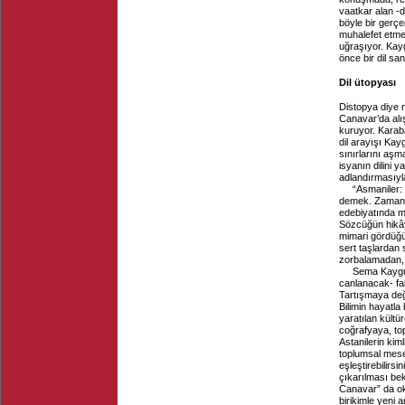
vaatkar alan -
böyle bir gerçeğ
muhalefet etmek
uğraşıyor. Kay
önce bir dil sa
Dil ütopyası
Distopya diye n
Canavar’da alış
kuruyor. Karabal
dil arayışı Kay
sınırlarını aşm
isyanın dilini 
adlandırmasıyl
“Asmaniler:
demek. Zamanım
edebiyatında m
Sözcüğün hikây
mimari gördüğü
sert taşlardan 
zorbalamadan, a
Sema Kaygus
canlanacak- far
Tartışmaya değe
Bilimin hayatla
yaratılan kült
coğrafyaya, to
Astanilerin kim
toplumsal mesel
eşleştirebilirs
çıkarılması bek
Canavar” da ok
birikimle yeni 