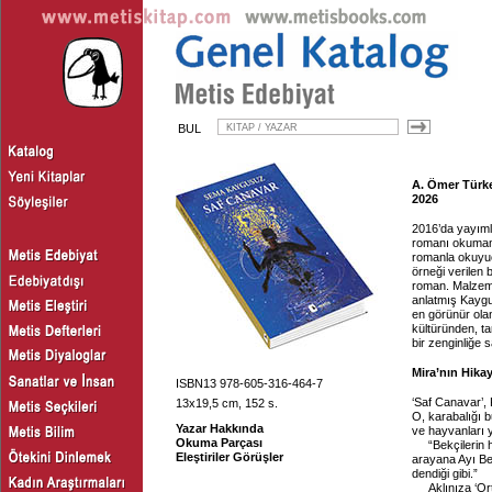
BUL
A. Ömer Türke
2026
2016’da yayıml
romanı okumamış
romanla okuyuc
örneği verilen b
roman. Malzeme
anlatmış Kaygus
en görünür ola
kültüründen, t
bir zenginliğe s
Mira’nın Hika
ISBN13 978-605-316-464-7
‘Saf Canavar’, 
13x19,5 cm, 152 s.
O, karabalığı 
Yazar Hakkında
ve hayvanları 
Okuma Parçası
“Bekçilerin 
Eleştiriler Görüşler
arayana Ayı Bek
dendiği gibi.”
Aklınıza ‘Or