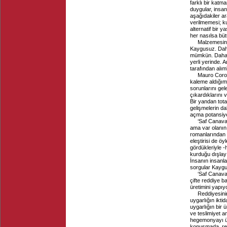
farklı bir katm
duygular, insan
aşağıdakiler ar
verilmemesi; kur
alternatif bir
her nasılsa büt
Malzemesini
Kaygusuz. Daha
mümkün. Daha b
yerli yerinde. 
tarafından alım
Mauro Coron
kaleme aldığım 
sorunlarını ge
çıkardıklarını 
Bir yandan total
gelişmelerin d
açma potansiye
‘Saf Canava
ama var olanın
romanlarından b
eleştirisi de ö
gördükleriyle -
kurduğu dışlayıc
İnsanın insanla
sorgular Kaygus
‘Saf Canavar
çifte reddiye b
üretimini yapı
Reddiyesinin
uygarlığın ikt
uygarlığın bir ü
ve teslimiyet an
hegemonyayı ür
konuşmada, rek