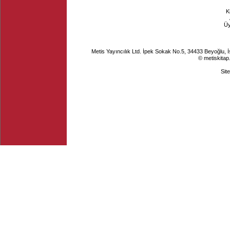
K
Ü
Metis Yayıncılık Ltd. İpek Sokak No.5, 34433 Beyoğlu, 
© metiskitap
Sit