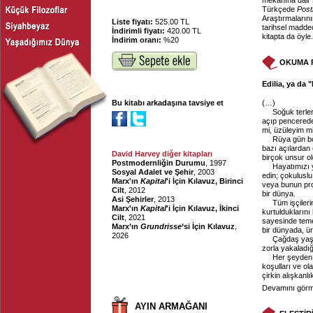
mekânına dair 
Türkçede
Post
Araştırmaların
Liste fiyatı:
525.00 TL
tarihsel maddec
İndirimli fiyatı:
420.00 TL
kitapta da öyle
İndirim oranı:
%20
OKUMA 
Edilia, ya da
Bu kitabı arkadaşına tavsiye et
(…)
Soğuk terl
açıp pencerede
mi, üzüleyim m
Rüya gün bo
bazı açılardan
David Harvey diğer kitapları
birçok unsur ol
Postmodernliğin Durumu
, 1997
Hayatımızı 
Sosyal Adalet ve Şehir
, 2003
edin; çokuluslu
Marx'ın
Kapital
'i İçin Kılavuz, Birinci
veya bunun prof
Cilt
, 2012
bir dünya.
Asi Şehirler
, 2013
Tüm işçileri
Marx'ın
Kapital
'i İçin Kılavuz, İkinci
kurtulduklarını 
Cilt
, 2021
sayesinde temel
Marx’ın
Grundrisse
’si İçin Kılavuz
,
bir dünyada, ür
2026
Çağdaş yaşam
zorla yakaladığ
Her şeyden ç
koşulları ve ol
çirkin alışkanlı
Devamını görme
AYIN ARMAĞANI