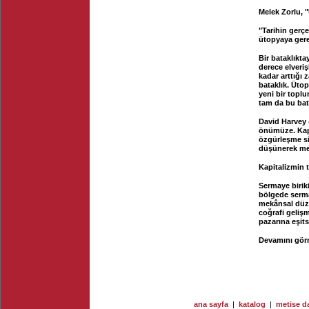
Melek Zorlu, 
"Tarihin gerçe
ütopyaya gerek
Bir bataklıkt
derece elveriş
kadar arttığı
bataklık. Üto
yeni bir top
tam da bu bat
David Harvey
önümüze. Kapi
özgürleşme siy
düşünerek mek
Kapitalizmin t
Sermaye biriki
bölgede sermay
mekânsal düze
coğrafi gelişm
pazarına eşits
Devamını görm
ana sayfa
|
katalog
|
metise da