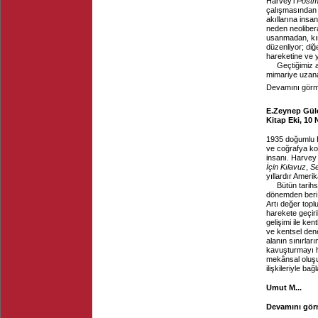
Harvey’i
Postm
çalışmasından v
akıllarına insa
neden neoliber
usanmadan, kırk
düzenliyor; diğ
hareketine ve 
Geçtiğimiz 
mimariye uzana
Devamını görme
E.Zeynep Güle
Kitap Eki, 10 
1935 doğumlu H
ve coğrafya kon
insanı. Harve
İçin Kılavuz
,
Se
yıllardır Amerik
Bütün tarihs
dönemden beri k
Artı değer topl
harekete geçir
gelişimi ile ke
ve kentsel dene
alanın sınırlar
kavuşturmayı he
mekânsal oluşu
ilişkileriyle bağ
Umut M...
Devamını görm