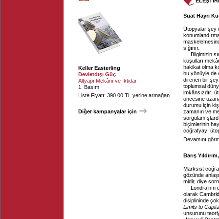
ELEŞTİR
Suat Hayri Kü
Ütopyalar şey 
konumlandırmakt
maskelemesinde
sığınır.
Bilgimizin sı
koşulları mekân
hakikat olma ko
Keller Easterling
bu yönüyle de 
Devletdışı Güç
direnen bir şe
Altyapı Mekânı ve İktidar
toplumsal düny
1. Basım
imkânsızdır; üt
Liste Fiyatı: 390.00 TL yerine armağan
öncesine uzanan
durumu için kiş
Diğer kampanyalar için
zamanın ve mekâ
sorgulamışlardı
biçimlerinin ha
coğrafyayı ütop
Devamını görme
Barış Yıldırım
Marksist coğra
gözünde anlaşıl
midir, diye so
Londra’nın 
olarak Cambrid
disiplininde ço
Limits to Capita
unsurunu teoriy