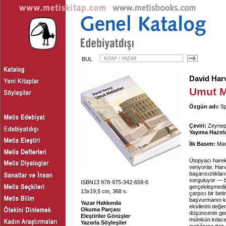
BUL
David Har
Umut M
Özgün adı:
Sp
Çeviri:
Zeynep
Yayıma Hazırl
İlk Basım:
Mar
Ütopyacı hareke
veriyorlar. Har
başarısızlıkları
sorguluyor — ba
ISBN13 978-975-342-659-6
gerçekleşmediğ
13x19,5 cm, 368 s.
çarpıcı bir bet
başvurmanın ka
Yazar Hakkında
eksilerini değer
Okuma Parçası
düşüncenin gen
Eleştiriler Görüşler
mümkün kılacak
Yazarla Söyleşiler