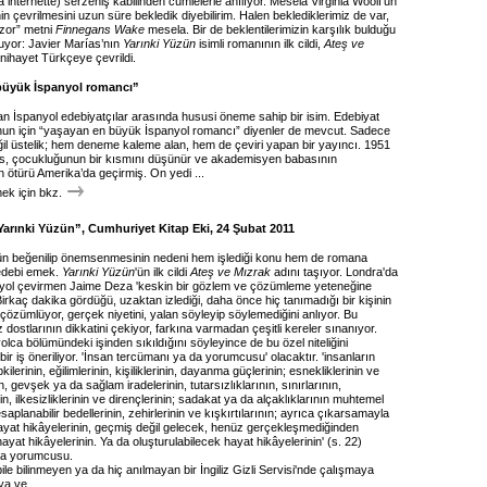
a internette) serzeniş kabilinden cümlelerle anılıyor. Mesela Virginia Woolf’un
in çevrilmesini uzun süre bekledik diyebilirim. Halen beklediklerimiz de var,
zor” metni
Finnegans Wake
mesela. Bir de beklentilerimizin karşılık bulduğu
uyor: Javier Marías’nın
Yarınki Yüzün
isimli romanının ilk cildi,
Ateş ve
nihayet Türkçeye çevrildi.
büyük İspanyol romancı”
n İspanyol edebiyatçılar arasında hususi öneme sahip bir isim. Edebiyat
n için “yaşayan en büyük İspanyol romancı” diyenler de mevcut. Sadece
il üstelik; hem deneme kaleme alan, hem de çeviri yapan bir yayıncı. 1951
s, çocukluğunun bir kısmını düşünür ve akademisyen babasının
 ötürü Amerika’da geçirmiş. On yedi ...
k için bkz.
“Yarınki Yüzün”, Cumhuriyet Kitap Eki, 24 Şubat 2011
ün beğenilip önemsenmesinin nedeni hem işlediği konu hem de romana
edebi emek.
Yarınki Yüzün
'ün ilk cildi
Ateş ve Mızrak
adını taşıyor. Londra'da
yol çevirmen Jaime Deza 'keskin bir gözlem ve çözümleme yeteneğine
. Birkaç dakika gördüğü, uzaktan izlediği, daha önce hiç tanımadığı bir kişinin
i çözümlüyor, gerçek niyetini, yalan söyleyip söylemediğini anlıyor. Bu
liz dostlarının dikkatini çekiyor, farkına varmadan çeşitli kereler sınanıyor.
lca bölümündeki işinden sıkıldığını söyleyince de bu özel niteliğini
 bir iş öneriliyor. 'İnsan tercümanı ya da yorumcusu' olacaktır. 'insanların
ilerinin, eğilimlerinin, kişiliklerinin, dayanma güçlerinin; esnekliklerinin ve
ın, gevşek ya da sağlam iradelerinin, tutarsızlıklarının, sınırlarının,
n, ilkesizliklerinin ve dirençlerinin; sadakat ya da alçaklıklarının muhtemel
saplanabilir bedellerinin, zehirlerinin ve kışkırtılarının; ayrıca çıkarsamayla
hayat hikâyelerinin, geçmiş değil gelecek, henüz gerçekleşmediğinden
ayat hikâyelerinin. Ya da oluşturulabilecek hayat hikâyelerinin' (s. 22)
da yorumcusu.
ile bilinmeyen ya da hiç anılmayan bir İngiliz Gizli Servisi'nde çalışmaya
ya ve ...