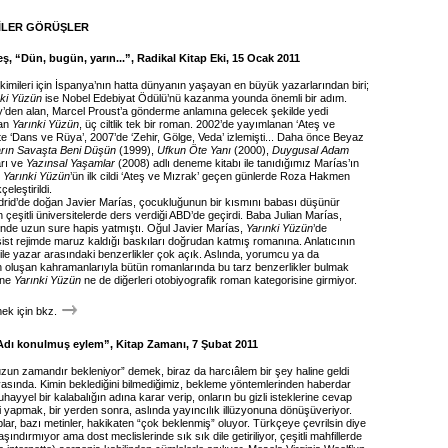
İLER GÖRÜŞLER
ş, “Dün, bugün, yarın...”, Radikal Kitap Eki, 15 Ocak 2011
kimileri için İspanya’nın hatta dünyanın yaşayan en büyük yazarlarından biri;
nki Yüzün
ise Nobel Edebiyat Ödülü’nü kazanma younda önemli bir adım.
ry’den alan, Marcel Proust’a gönderme anlamına gelecek şekilde yedi
şan
Yarınki Yüzün
, üç ciltlik tek bir roman. 2002’de yayımlanan ‘Ateş ve
te ‘Dans ve Rüya’, 2007’de ‘Zehir, Gölge, Veda’ izlemişti... Daha önce Beyaz
rın Savaşta Beni Düşün
(1999),
Ufkun Öte Yanı
(2000),
Duygusal Adam
rı ve
Yazınsal Yaşamlar
(2008) adlı deneme kitabı ile tanıdığımız Marías’ın
i
Yarınki Yüzün
’ün ilk cildi ‘Ateş ve Mızrak’ geçen günlerde Roza Hakmen
eleştirildi.
rid’de doğan Javier Marías, çocukluğunun bir kısmını babası düşünür
n çeşitli üniversitelerde ders verdiği ABD’de geçirdi. Baba Julian Marías,
de uzun sure hapis yatmıştı. Oğul Javier Marías,
Yarınki Yüzün
’de
ist rejimde maruz kaldığı baskıları doğrudan katmış romanına. Anlatıcının
ile yazar arasındaki benzerlikler çok açık. Aslında, yorumcu ya da
 oluşan kahramanlarıyla bütün romanlarında bu tarz benzerlikler bulmak
 ne
Yarınki Yüzün
ne de diğerleri otobiyografik roman kategorisine girmiyor.
k için bkz.
Adı konulmuş eylem”, Kitap Zamanı, 7 Şubat 2011
“uzun zamandır bekleniyor” demek, biraz da harcıâlem bir şey haline geldi
yasında. Kimin beklediğini bilmediğimiz, bekleme yöntemlerinden haberdar
ayyel bir kalabalığın adına karar verip, onların bu gizli isteklerine cevap
i yapmak, bir yerden sonra, aslında yayıncılık illüzyonuna dönüşüveriyor.
plar, bazı metinler, hakikaten “çok beklenmiş” oluyor. Türkçeye çevrilsin diye
şındırmıyor ama dost meclislerinde sık sık dile getiriliyor, çeşitli mahfillerde