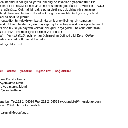
en insanların olduğu bir yerdir, önceliği de insanların yaşamasıdır. Bir
n insanların hikâyelerine bakar; herkes birinin çocuğudur, sevgilisidir, rüyalar
ş, gülmüş… Çok naif bir bakış açısı değil mi, çok daha yüce anlamlar
öyle bakmak, bir tür saflık olarak değerlendirilebilir. Asıl çözüm, belki de
esi bir saflıkta gizlidir.
tesadüfen bir televizyon kanalında artık emekli olmuş bir komutanın
nık oldum. Defalarca çatışmaya girmiş bir subay olarak savaşı anlatıyordu.
i olan tek şeyin hayatta kalmak olduğunu söylüyordu. Askerin eline silahı
sürersiniz, ölmemek için öldürmek zorundadır.
as’ın,
Yarınki Yüzün
adlı roman üçlemesinin üçüncü cildi
Zehir, Gölge,
sahnesini hatırlattı emekli komutan...
k için bkz.
ir
|
editor
|
yazarlar
|
rights list
|
bağlantılar
işisel Veri Politikası
Aydınlatma Metni
ye Aydınlatma Metni
Çerez Politikası
İstanbul. Tel:212 2454696 Fax:212 2454519 e-posta:
bilgi@metiskitap.com
.com 2026. Her hakkı saklıdır.
e Üretimi
ModusNova