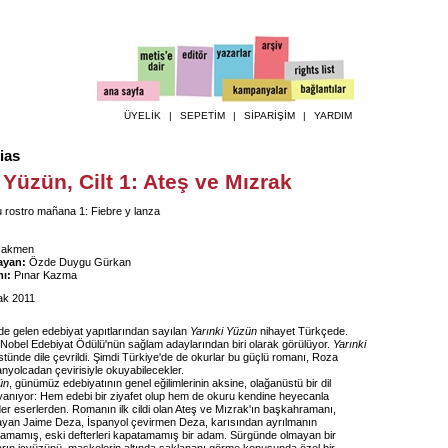
ÜYELİK
|
SEPETİM
|
SİPARİŞİM
|
YARDIM
ias
 Yüzün, Cilt 1: Ateş ve Mızrak
 rostro mañana 1: Fiebre y lanza
Hakmen
ayan:
Özde Duygu Gürkan
ı:
Pınar Kazma
k 2011
nde gelen edebiyat yapıtlarından sayılan
Yarınki Yüzün
nihayet Türkçede.
 Nobel Edebiyat Ödülü'nün sağlam adaylarından biri olarak görülüyor.
Yarınki
stünde dile çevrildi. Şimdi Türkiye'de de okurlar bu güçlü romanı, Roza
nyolcadan çevirisiyle okuyabilecekler.
ün
, günümüz edebiyatının genel eğilimlerinin aksine, olağanüstü bir dil
yanıyor: Hem edebi bir ziyafet olup hem de okuru kendine heyecanla
er eserlerden. Romanın ilk cildi olan Ateş ve Mızrak'ın başkahramanı,
yan Jaime Deza, İspanyol çevirmen Deza, karısından ayrılmanın
atamamış, eski defterleri kapatamamış bir adam. Sürgünde olmayan bir