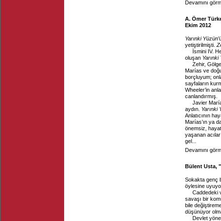
Devamını görme
A. Ömer Türkeş
Ekim 2012
Yarınki Yüzün
’
yetiştirilmişti.
Z
İsmini IV. 
oluşan
Yarınki
Zehir, Gölg
Marías ve doğu
borçluyum; onl
sayfaların kur
Wheeler’in anla
canlandırmış.
Javier Marí
aydın.
Yarınki
Anlatıcının hay
Marías’ın ya d
önemsiz, hayat
yaşanan acılar 
gel...
Devamını görme
Bülent Usta, 
Sokakta genç b
öylesine uyuyor
Caddedeki vi
savaşı bir komu
bile değiştire
düşünüyor olmal
Devlet yönet