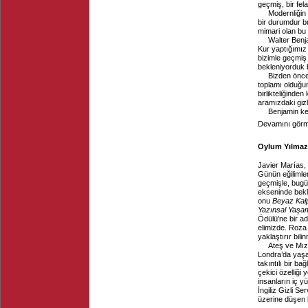
geçmiş, bir fel
Modernliğin 
bir durumdur bu
mimari olan bu
Walter Benj
Kur yaptığımız
bizimle geçmiş
bekleniyorduk 
Bizden önce
toplamı olduğu
birlikteliğinde
aramızdaki giz
Benjamin ken
Devamını görme
Oylum Yılmaz, 
Javier Marías,
Günün eğilimler
geçmişle, bugü
ekseninde bekl
onu
Beyaz Kal
Yazınsal Yaşa
Ödülü’ne bir a
elimizde. Roza
yaklaştırır bil
Ateş ve Mız
Londra’da yaşa
takıntılı bir ba
çekici özelliği
insanların iç 
İngiliz Gizli Se
üzerine düşen b