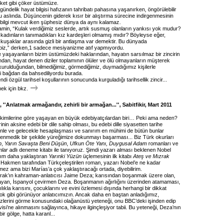
aket gibi çöker üstümüze.
gündelik hayat bilgisi hafızanın tahribatı pahasına yaşanırken, öngörülebilir
 aslında. Düşüncenin giderek kısır bir alıştırma sürecine indirgenmesinin
 bilgi mevcut iken şüphesiz dünya da aynı kalamaz.
amin, “Kulak verdiğimiz seslerde, artık susmuş olanların yankısı yok mudur?
 kadınların tanımadıkları kız kardeşleri olmamış mıdır? Böyleyse eğer,
 kuşaklar arasında gizli bir antlaşma var demektir. Bu dünyada
biz,” derken,1 sadece mesiyanizme atıf yapmıyordu.
 yaşayanların bizim üstümüzdeki haklarından, hayatın sarsılmaz bir zincirin
ndan, hayat denen diziler toplamının ölüler ve ölü olmayanların müşterek
n kurulduğundan, bilmediğimiz, görmediğimiz, duymadığımız kişilerle
li bağdan da bahsediliyordu burada.
di özgül tarihsel koşullarının sonucunda kurguladığı tarihsellik zincir...
k için bkz.
''Anlatmak armağandır, zehirli bir armağan...'', Sabitfikir, Mart 2011
 kimilerine göre yaşayan en büyük edebiyatçılardan biri… Peki ama neden?
inin aksine edebi bir dile sahip olması, bu edebi dille siyasetten tarihe
nle ve gelecekle hesaplaşması ve sanırım en mühimi de bütün bunlar
enmedik bir şekilde yüreğimize dokunmayı başarması... Biz Türk okurları
p
,
Yarın Savaşta Beni Düşün
,
Ufkun Öte Yanı, Duygusal Adam
romanları ve
mlar
adlı deneme kitabı ile tanıyoruz. Şimdi yazarı alması beklenen Nobel
dım daha yaklaştıran
Yarınki Yüzün
üçlemesinin ilk kitabı
Ateş ve Mızrak
 Hakmen tarafından Türkçeleştirilen roman, yazarı Nobel’e ne kadar
inmez ama bizi Marías’a çok yaklaştıracağı ortada, diyebilirim.
rak’ın kahraman-anlatıcısı Jaime Deza; karısından boşanmak üzere olan,
yan, İspanyol çevirmen Deza. Boşanmanın ağırlığını üzerinden atamaması,
ğlılıkla karısını, çocuklarını ve evini özlemesi dışında herhangi bir dikkat
 yok gibi görünüyor anlatıcımızın. Ancak daha en baştan anladığımız,
yüzlerini görme konusundaki olağanüstü yeteneği, onu BBC’deki işinden edip
rvisi’ne alınmasını sağlayınca, hikaye ilginçleşiyor tabii. Bu yeteneği, Deza’nın
ir gölge, hatta karanl...