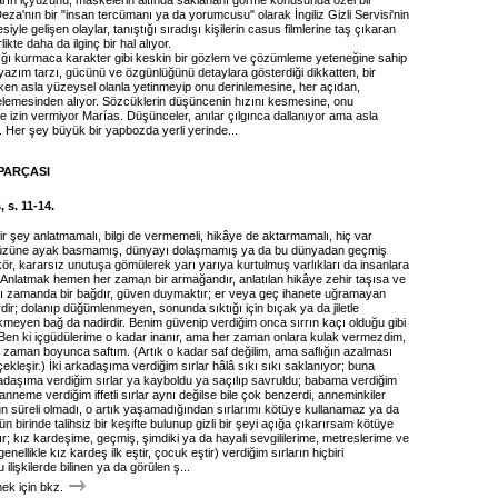
arın içyüzünü, maskelerin altında saklananı görme konusunda özel bir
eza'nın bir "insan tercümanı ya da yorumcusu" olarak İngiliz Gizli Servisi'nin
iyle gelişen olaylar, tanıştığı sıradışı kişilerin casus filmlerine taş çıkaran
likte daha da ilginç bir hal alıyor.
tığı kurmaca karakter gibi keskin bir gözlem ve çözümleme yeteneğine sahip
yazım tarzı, gücünü ve özgünlüğünü detaylara gösterdiği dikkatten, bir
rken asla yüzeysel olanla yetinmeyip onu derinlemesine, her açıdan,
lemesinden alıyor. Sözcüklerin düşüncenin hızını kesmesine, onu
 izin vermiyor Marías. Düşünceler, anılar çılgınca dallanıyor ama asla
r. Her şey büyük bir yapbozda yerli yerinde...
PARÇASI
, s. 11-14.
ir şey anlatmamalı, bilgi de vermemeli, hikâye de aktarmamalı, hiç var
üzüne ayak basmamış, dünyayı dolaşmamış ya da bu dünyadan geçmiş
ör, kararsız unutuşa gömülerek yarı yarıya kurtulmuş varlıkları da insanlara
. Anlatmak hemen her zaman bir armağandır, anlatılan hikâye zehir taşısa ve
nı zamanda bir bağdır, güven duymaktır; er veya geç ihanete uğramayan
dir; dolanıp düğümlenmeyen, sonunda sıktığı için bıçak ya da jiletle
kmeyen bağ da nadirdir. Benim güvenip verdiğim onca sırrın kaçı olduğu gibi
en ki içgüdülerime o kadar inanır, ama her zaman onlara kulak vermezdim,
n zaman boyunca saftım. (Artık o kadar saf değilim, ama saflığın azalması
kleşir.) İki arkadaşıma verdiğim sırlar hâlâ sıkı sıkı saklanıyor; buna
kadaşıma verdiğim sırlar ya kayboldu ya saçılıp savruldu; babama verdiğim
a anneme verdiğim iffetli sırlar aynı değilse bile çok benzerdi, anneminkiler
un süreli olmadı, o artık yaşamadığından sırlarımı kötüye kullanamaz ya da
 birinde talihsiz bir keşifte bulunup gizli bir şeyi açığa çıkarırsam kötüye
ır; kız kardeşime, geçmiş, şimdiki ya da hayali sevgililerime, metreslerime ve
enellikle kız kardeş ilk eştir, çocuk eştir) verdiğim sırların hiçbiri
ilişkilerde bilinen ya da görülen ş...
k için bkz.