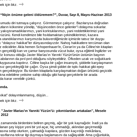
k için bkz.
 “Niçin önüme geleni öldüremem?”, Duvar, Sayı 8, Mayıs-Haziran 2013
umudu diri tutmaya çalışırız. Görmemeye çalışırız. Bazılarıysa doğrudan
utların kökenine yönelip, “düşünceden önce gelenler”i dolaşıma sokarlar.
yakıştıramadıklarımızı, yani korktuklarımızı, yani reddettiklerimizi yani
yüzünü. Kendi kendimize bile fısıldamaktan çekindiklerimizi, kazara
a utandıklarımızı karşımızda buluverdiğimizde içimizde tatsız bir duygu
ık “dolaysız hakikat”ler dünyasındayızdır. Nahoş hakikatlere tercüman olan
ız edicidirler. Akla hemen Schopenhauer’in, Cioran’ın ya da Céline’nin kitapları
’in gerçekliği kan ve çamur banyosunda vücut bulur, oysa eğitimli İngilizler ve
söz konusu olduğu Javier Marías’ın
Yarınki Yüzün
’ünün üstünün başının
abılarının da pırıl pırıl olduğunu söyleyebiliriz. Öfkeden uzak ve soğukkanlı
 duygusuna kapılırız. Céline başka bir çağın insanıydı, şiddetle karşılaşmanın
sız gerçekleştiği bir çağın. Oysa şimdi şiddet de tıpkı hakikat gibi epey
an gerçekleşiyor. Bu türden kitaplarla karşılaşmaktan doğan ürküntü geçicidir.
ikna edebilme yetisine sahip olduğu gibi hangi gerçeklerle bir arada
a karar verebilir çünkü.
ında.
kikat” dolayımlanmamış, düşün...
k için bkz.
''Javier Marias’ın Yarınki Yüzün’ü: yıkıntılardan artakalan'', Mesele
s 2012
 zamanında birdenbire beliren geçmiş, ağır bir şok kaynağıdır. İradi ya da
ırlanan şey kişiye yeni bir yol açar, hiç ummadığı, aklından geçirmediği
masına sebp olurken, çalmadığı kapılara, gözden kaçırdığı mekânlara,
asıflarına tekrar ilgi duymaya başlamasını da sağlayabilir. Ama çoğunlukla,