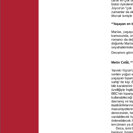
(artık en çok d
bütün öykülerin
Joyce’un “çok 
zamanlar da ol
Mızrak
ismiyle 
“Yaşayan en 
Marías, yaşaya
kamusunda, onu
romancı da değ
doğumlu María
seyahatlerinden
Devamını görme
Metin Celâl, 
Yarınki Yüzün
'
verilen yoğun 
yaşayan İspan
sahip' bir kişi
bile karakterin
özelliğiyle İngi
BBC'nin İspanyo
kullanabileceği
davranış ve tepk
itaatkârlıkların
masumiyetlerini
derecesinin, he
varılabilecek 
önlenebilecek h
tercümanı ya 
Deza, ismi b
başlıyor. İspan