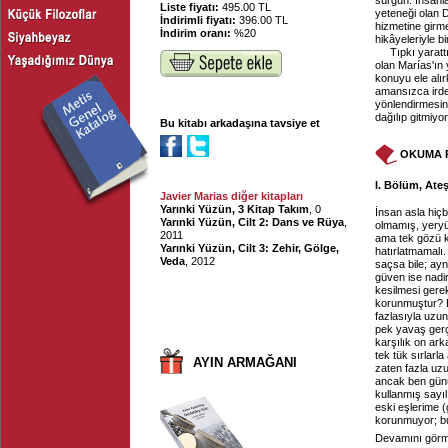
sürgün. İnsanl
Liste fiyatı:
495.00 TL
yeteneği olan D
İndirimli fiyatı:
396.00 TL
hizmetine girmes
İndirim oranı:
%20
hikâyeleriyle bir
Tıpkı yarat
olan Marías'ın 
konuyu ele alı
amansızca irde
yönlendirmesine
dağılıp gitmiyo
Bu kitabı arkadaşına tavsiye et
OKUMA 
I. Bölüm, Ateş
Javier Marias diğer kitapları
Yarınki Yüzün, 3 Kitap Takım
, 0
İnsan asla hiçb
Yarınki Yüzün, Cilt 2: Dans ve Rüya
,
olmamış, yery
2011
ama tek gözü k
Yarınki Yüzün, Cilt 3: Zehir, Gölge,
hatırlatmamalı
Veda
, 2012
saçsa bile; ay
güven ise nadir
kesilmesi gere
korunmuştur? B
fazlasıyla uzu
pek yavaş gerçe
karşılık on ar
tek tük sırlarl
AYIN ARMAĞANI
zaten fazla uz
ancak ben günün
kullanmış sayıl
eski eşlerime (g
korunmuyor; bu 
Devamını görme