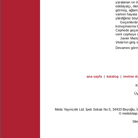
yaralanan ve öl
edebiyatçı, öle
görmüş, ağlamı
varken hayata b
yitirdiğimiz böyl
Geçenlerde 
konuşmasına ta
Cephede geçerl
verir cepheye 
Javier Mari
Veda'
nın giriş 
Devamını görme
ana sayfa
|
katalog
|
metise da
K
Ü
Metis Yayıncılık Ltd. İpek Sokak No.5, 34433 Beyoğlu, 
© metiskitap
Sit