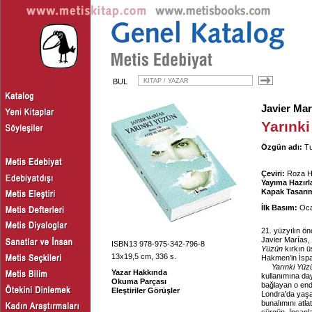
BUL
Javier Mar
Yarınki
Özgün adı:
Tu
Çeviri:
Roza 
Yayıma Hazırl
Kapak Tasarım
İlk Basım:
Oca
21. yüzyılın ö
Javier Marías,
ISBN13 978-975-342-796-8
Yüzün
kırkın ü
13x19,5 cm, 336 s.
Hakmen'in İspa
Yarınki Yüz
Yazar Hakkında
kullanımına da
Okuma Parçası
bağlayan o end
Eleştiriler Görüşler
Londra'da yaşa
bunalımını atl