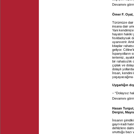
Devamını görme
Ömer F. Oyal,
Türümüze dair 
insana dair um
Yani kendimize 
hayatın hakiki 
fısıldadıysak d
uyanıverir. Art
kitaplar rahats
geliyor. Céline
İspanyolların 
tertemiz, ayakk
bir rahatsızlık
çıplak ve dolay
dolaylı yollard
İnsan, kendini 
yaşayacağına d
Uygarlığın dış
– “Dolaysız ha
Devamını görme
Hasan Turgut, 
Dergisi, Mayı
İnsanın şimdiki
gayri-iradi hat
dehlizlere dal
unuttuğu bazı v