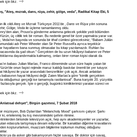
k için bkz.
, "Ateş, mızrak, dans, rüya, zehir, gölge, veda", Radikal Kitap Eki, 5
ün ilk cildi
Ateş ve Mızrak
Türkçeye 2011’de ,
Dans ve Rüya
yılın sonuna
ehir, Gölge, Veda
ile üçleme tamamlanmış oldu.
Henry’den alan, Proust’a gönderme anlamına gelecek şekilde yedi bölümden
 Yüzün
, üç ciltlik tek bir roman. Bu nedenle genel bir özet yapmakta yarar var.
e, Veda’nın başında ve sonunda bir ithaf cümlesi göreceksiniz; “Babam Julián
mundaki adı Peter Wheeler olan Sir Peter Russell’a ayrıca teşekkür
ar hayatlarını bana sunmuş olmasalar bu kitap yazılamazdı. Ruhları bu
macasında da şad olsun.” Gerçekten de bu uzun hikâyeyi babanın ve Peter
ttıklarına dayandırmakla kalmamış, onları birer roman kişisi olarak da
as’ın babası Julian Marías, Franco döneminde uzun süre hapis yatan bir
 Yüzün
’de onun faşist rejimde maruz kaldığı baskılar önemli bir yer tutuyor.
at hikâyesi ile yazar arasındaki benzerlikler çok açık. Ancak anlatılan
a babasının hayat hikâyesi değil. Zaten Marías’a göre “kimlik gerçekten
ta olduğumuz gerçeği ise tamamıyla rastlantısal”. Buna karşılık 20. yüzyılda
fazlasıyla gerçek. İşte o gerçeği, bugünkü kimliklerimizi yaratan süreci ve
k için bkz.
"Anlatısal dehşet", Birgün gazetesi, 7 Şubat 2018
ir müzisyen, Bob Dylan’dan “Melancholy Mood” şarkısını çalıyor. Şarkı
 ki, ertelenmiş bu kış mevsimindeki şehrin ritmine.
trinlerden birisinde televizyon açık, hep aynı akademisyenler ve yazarlar,
tan edasıyla tartışmaya devam ediyorlar. Bir kanaldan diğerine kravatlarını
meden koştururlarken, muazzam bilgilerine toplumun muhtaç olduğunu
ılar.
icisi ya da asker gibi bakamıyorum hiçbir savaşa. Bir doktor için savaş,