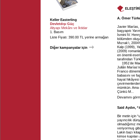
ELEŞTİR
A. Ömer Türke
Keller Easterling
Devletdışı Güç
Javier Marías, 
Altyapı Mekânı ve İktidar
başyapıtı
Yarı
1. Basım
İsmini IV. Hen
Liste Fiyatı: 390.00 TL yerine armağan
bölümden olu
Mızrak’ı, 2004’
Kalp (1999),
Ya
Diğer kampanyalar için
(2009) romanla
en önemli eser
tarafından Türkç
1951’de Mad
Juliân Marías’ı
Franco dönemin
babasını ve faş
hayat hikâyesi 
çevirmenlerden
mümkün. Ama
Çünkü M...
Devamını görme
Said Aydın, “
Bir metin için 
yayıncılık dün
olmadığımız muh
veriyormuş gib
Lakin bazı kita
kimse kapıları a