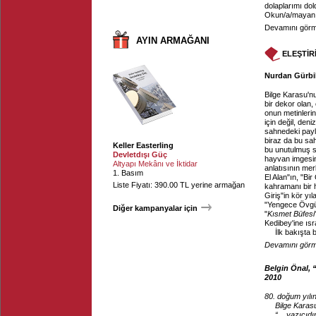
dolaplarımı dold
Okun/a/mayan k
Devamını görme
AYIN ARMAĞANI
ELEŞTİR
Nurdan Gürbil
Bilge Karasu'nun
bir dekor olan
onun metinleri
için değil, deni
sahnedeki payla
biraz da bu sah
Keller Easterling
bu unutulmuş s
Devletdışı Güç
hayvan imgesin
Altyapı Mekânı ve İktidar
anlatısının me
1. Basım
El Alan"ın, "B
Liste Fiyatı: 390.00 TL yerine armağan
kahramanı bir 
Giriş"in kör y
"Yengece Övgü
Diğer kampanyalar için
"
Kısmet Büfesi
Kedibey'ine ısr
İlk bakışta 
Devamını görme
Belgin Önal, 
2010
80. doğum yılı
Bilge Karasu
“... yazıcıd