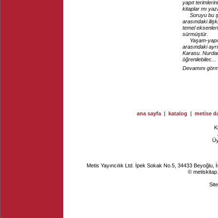
yapıt terimleri
kitaplar mı yaz
Soruyu bu ş
arasındaki ilişk
temel eksenleri
sürmüştür.
Yaşam-yapı
arasındaki ayr
Karasu. Nurdan 
öğrenilebilec...
Devamını görme
ana sayfa
|
katalog
|
metise da
K
Ü
Metis Yayıncılık Ltd. İpek Sokak No.5, 34433 Beyoğlu, 
© metiskitap
Sit