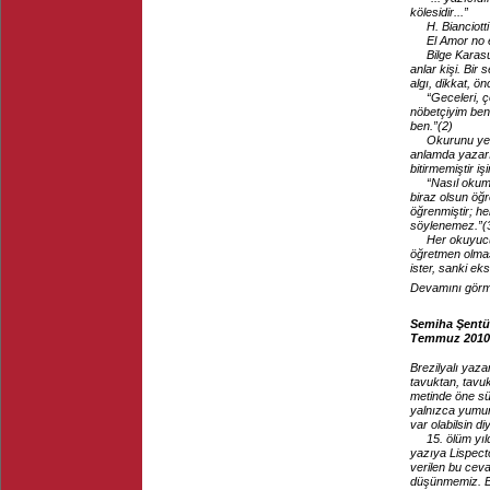
kölesidir...”
H. Bianciotti
El Amor no
Bilge Karas
anlar kişi. Bir 
algı, dikkat, ön
“Geceleri, 
nöbetçiyim ben
ben.”(2)
Okurunu yen
anlamda yazarın
bitirmemiştir işi
“Nasıl okum
biraz olsun öğr
öğrenmiştir; he
söylenemez.”(
Her okuyucu
öğretmen olmas
ister, sanki ek
Devamını görme
Semiha Şentürk
Temmuz 2010
Brezilyalı yaza
tavuktan, tavu
metinde öne sü
yalnızca yumur
var olabilsin di
15. ölüm yı
yazıya Lispect
verilen bu ceva
düşünmemiz. B