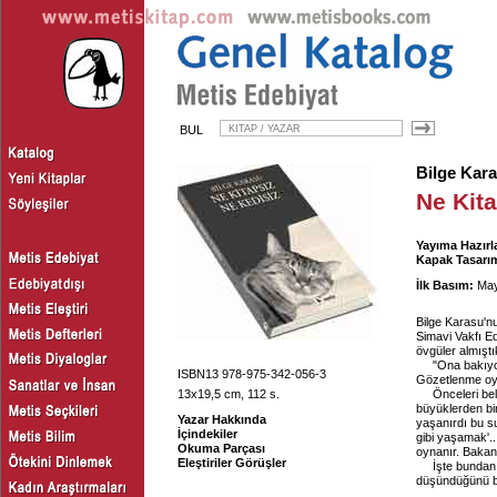
BUL
Bilge Kar
Ne Kita
Yayıma Hazırl
Kapak Tasarım
İlk Basım:
May
Bilge Karasu'nu
Simavi Vakfı Ed
övgüler almıştı
"Ona bakıyo
ISBN13 978-975-342-056-3
Gözetlenme o
13x19,5 cm, 112 s.
Önceleri bel
büyüklerden bir
Yazar Hakkında
yaşanırdı bu su
İçindekiler
gibi yaşamak'..
Okuma Parçası
oynanır. Bakan 
Eleştiriler Görüşler
İşte bundan
düşündüğünü bil