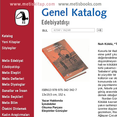
BUL
Nuh Köklü, “T
Kusurlu bir ifad
etme şekli' çık
değerlendirilme
düşünülmeyen e
hali ne kötülük
türlü yakamızı
'babaların' göl
iki yüzyıldır bi
kültürün var ol
konusunda sıkı
da yayımlanmış 
yok, felsefe yok
ISBN13 978-975-342-342-7
görüş arasında 
13x19,5 cm, 152 s.
demek olduğuna
Nurdan Gürb
Yazar Hakkında
Kötülük kavraml
İçindekiler
yakın tarihimiz
Okuma Parçası
üzerine düşünm
Eleştiriler Görüşler
gezinirken, R
Ağlayan Çocuk 