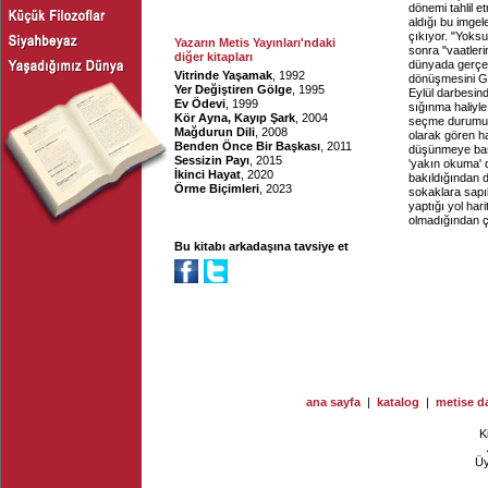
dönemi tahlil e
aldığı bu imgel
çıkıyor. "Yoksu
Yazarın Metis Yayınları'ndaki
sonra "vaatler
diğer kitapları
dünyada gerçeke
Vitrinde Yaşamak
, 1992
dönüşmesini Gür
Yer Değiştiren Gölge
, 1995
Eylül darbesind
Ev Ödevi
, 1999
sığınma haliyle
Kör Ayna, Kayıp Şark
, 2004
seçme durumu a
Mağdurun Dili
, 2008
olarak gören ha
Benden Önce Bir Başkası
, 2011
düşünmeye başla
Sessizin Payı
, 2015
'yakın okuma' 
İkinci Hayat
, 2020
bakıldığından d
Örme Biçimleri
, 2023
sokaklara sapıl
yaptığı yol har
olmadığından ço
Bu kitabı arkadaşına tavsiye et
ana sayfa
|
katalog
|
metise da
K
Ü