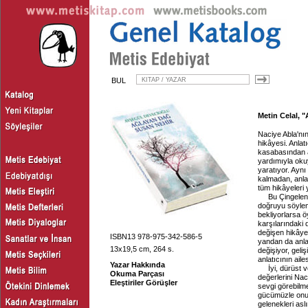
BUL
Metin Celal, 
Naciye Abla'nın
hikâyesi. Anlat
kasabasından an
yardımıyla oku
yaratıyor. Ayn
kalmadan, anla
tüm hikâyeleri 
Bu Çingelen
doğruyu söylemi
bekliyorlarsa ö
karşılarındaki 
değişen hikâyel
ISBN13 978-975-342-586-5
yandan da anlat
13x19,5 cm, 264 s.
değişiyor, geli
anlatıcının ail
Yazar Hakkında
İyi, dürüst 
Okuma Parçası
değerlerini Nac
Eleştiriler Görüşler
sevgi görebilm
gücümüzle onu d
gelenekleri asl