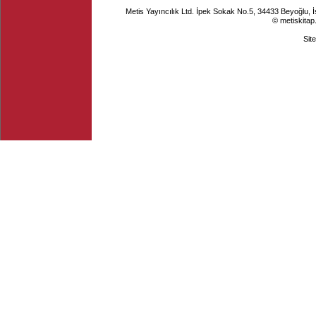
Metis Yayıncılık Ltd. İpek Sokak No.5, 34433 Beyoğlu, 
© metiskitap
Sit