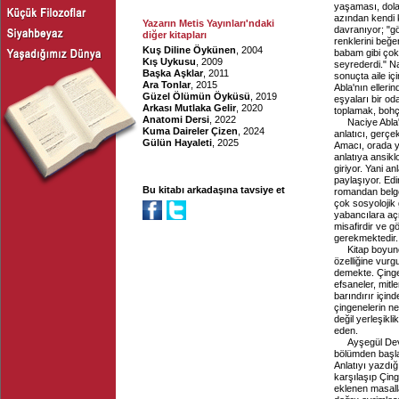
yaşaması, dolay
azından kendi k
Yazarın Metis Yayınları'ndaki
davranıyor; "g
diğer kitapları
renklerini beğe
Kuş Diline Öykünen
, 2004
babam gibi çok
Kış Uykusu
, 2009
seyrederdi." N
Başka Aşklar
, 2011
sonuçta aile iç
Ara Tonlar
, 2015
Abla'nın elleri
Güzel Ölümün Öyküsü
, 2019
eşyaları bir oda
Arkası Mutlaka Gelir
, 2020
toplamak, bohç
Anatomi Dersi
, 2022
Naciye Abla
Kuma Daireler Çizen
, 2024
anlatıcı, gerç
Gülün Hayaleti
, 2025
Amacı, orada y
anlatıya ansikl
giriyor. Yani a
paylaşıyor. Edi
Bu kitabı arkadaşına tavsiye et
romandan belge
çok sosyolojik 
yabancılara aç
misafirdir ve g
gerekmektedir. 
Kitap boyun
özelliğine vurg
demekte. Çinge
efsaneler, mitl
barındırır için
çingenelerin ne
değil yerleşikli
eden.
Ayşegül Dev
bölümden başla
Anlatıyı yazdığ
karşılaşıp Çin
eklenen masalla