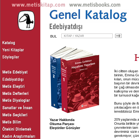
BUL
İki ciltten oluşan
birinin, Emma Go
kılan, onun müca
başının bir devri
bir çağ olmasıdır
kalkışma ve denem
bir turnusol kağı
Bunu şöyle de if
yıkılacağını en 
tereddütsüz Em
20’li yaşlarında
Yazar Hakkında
Onunla birlikte 
Okuma Parçası
çevrelerinin ta
Eleştiriler Görüşler
devriminiz sizin
gerekmiyor; çünk