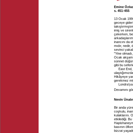
Emine Özkaya
s. 451-455
13 Ocak 1996
geceye gider
takıştırmıştı
imiş ve siren
çekerken, be
arkadaşlarım
inancını da 
mıdır, nedir,
sevinci yaka
"Yine olmadı,
Ocak akşamı 
sünnet düğün
gibi bu sefer
East End,
ulaştığımızda
Hikâyeye yan
gerekmez mi
Londra'ya g
Devamını gör
Nevin Ünalı
Bir anda yüre
coşkulu, inan
kulaklarını. 
etkilediği. B
Hapishaneymi
basının öfkes
bizzat yaşadı