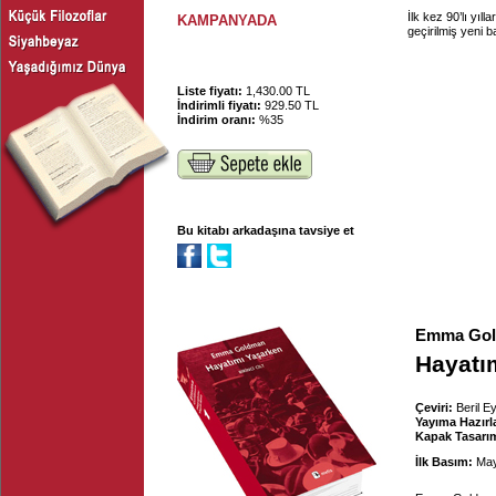
İlk kez 90’lı yıll
KAMPANYADA
geçirilmiş yeni 
Liste fiyatı:
1,430.00 TL
İndirimli fiyatı:
929.50 TL
İndirim oranı:
%35
Bu kitabı arkadaşına tavsiye et
Emma Go
Hayatım
Çeviri:
Beril E
Yayıma Hazırl
Kapak Tasarım
İlk Basım:
May