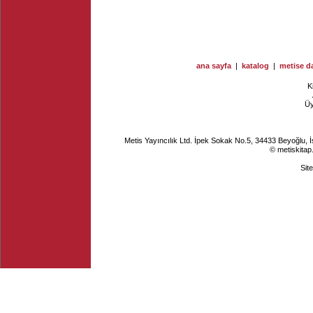
ana sayfa
|
katalog
|
metise da
K
Ü
Metis Yayıncılık Ltd. İpek Sokak No.5, 34433 Beyoğlu, 
© metiskitap
Sit