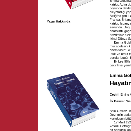
Emma Goldman 
katıldı. Adını
boyunca devlet
aleyhtarlığı yap
Birliği’ne gitti
Fransa, Britan
Yazar Hakkında
katıldı. İspany
savundu. Doğum 
anarşistti, gö
devriminiz sizi
İkinci Dünya S
Emma Goldman
mücadelesini ka
önem taşır: Bir
ufuk ve umut t
sorular bugün 
İlk kez 90’lı
geçirilmiş yeni
Emma Go
Hayatım
Çeviri:
Emine 
İlk Basım:
Nis
Belo-Ostrov, 1
Devrim'in acıla
kurtuluşun büt
17 Mart 192
kesildi. Petro
bir sessizlik ç