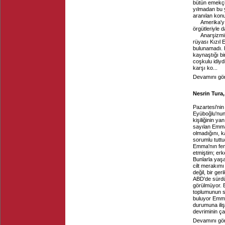
bütün emekçi
yılmadan bu y
aranılan ko
Amerika'yı
örgütleriyle
Anarşizmin
rüyası Kızıl 
bulunamadı. K
kaynaştığı b
coşkulu idiyd
karşı ko...
Devamını gör
Nesrin Tura,
Pazartesi'ni
Eyüboğlu'nun 
kişiliğinin y
sayılan Emma
olmadığını, k
sorumlu tuttu
Emma'nın fem
etmiştim; erk
Bunlarla yaşa
cilt merakımı
değil, bir ge
ABD'de sürdü
görülmüyor. B
toplumunun s
buluyor Emma 
durumuna ili
devriminin çal
Devamını gör