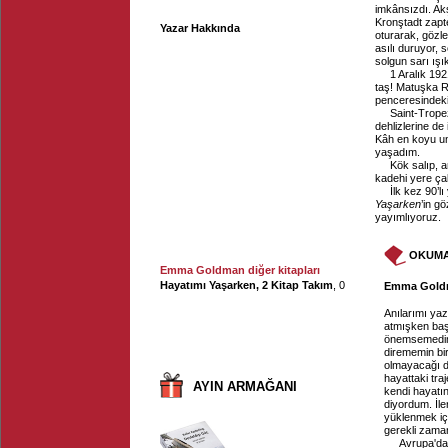
imkânsızdı. Ak
Kronştadt zapt
Yazar Hakkında
oturarak, gözle
asılı duruyor,
solgun sarı ışık
1 Aralık 19
taş! Matuşka R
penceresindeki 
Saint-Trope
dehlizlerine de
Kâh en koyu um
yaşadım.
Kök salıp, 
kadehi yere ça
İlk kez 90’lı
Yaşarken
’in g
yayımlıyoruz.
OKUMA
Emma Goldman diğer kitapları
Hayatımı Yaşarken, 2 Kitap Takım
, 0
Emma Goldman
Anılarımı ya
atmışken başl
önemsemedim
dirememin bi
olmayacağı d
hayattaki traj
AYIN ARMAĞANI
kendi hayatına
diyordum. İle
yüklenmek içi
gerekli zaman
Avrupa'dak