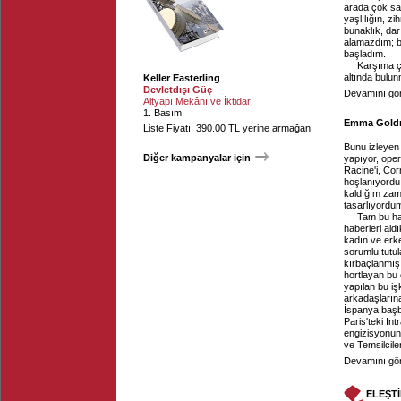
arada çok sa
yaşlılığın, z
bunaklık, dar 
alamazdım; b
başladım.
Karşıma çı
altında bulunm
Keller Easterling
Devletdışı Güç
Devamını gör
Altyapı Mekânı ve İktidar
1. Basım
Emma Goldma
Liste Fiyatı: 390.00 TL yerine armağan
Bunu izleyen 
Diğer kampanyalar için
yapıyor, oper
Racine'i, Cor
hoşlanıyordu.
kaldığım zama
tasarlıyordu
Tam bu ha
haberleri ald
kadın ve erk
sorumlu tutul
kırbaçlanmış
hortlayan bu 
yapılan bu iş
arkadaşlarına
İspanya başb
Paris'teki Int
engizisyonun
ve Temsilciler 
Devamını gör
ELEŞT