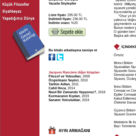
"Siyaset Üzer
Yazarla Söyleşiler
isteriz. Milliye
siyaseti yenid
Kıyısında
'da ş
Liste fiyatı:
295.00 TL
"Otuz yıl ön
İndirimli fiyatı:
236.00 TL
yalnızca 'doğr
İndirim oranı:
%20
göçmenlerin say
Bunun nedeni şu
O günden beri bu
Başka adı olmaya
İÇİNDEK
Bu kitabı arkadaşına tavsiye et
Önsöz
Birinci Bölüm
Siyasaldan Siy
Siyasetin Son
Jacques Ranciere diğer kitapları
Demokrasinin K
Filozof ve Yoksulları
, 2009
Siyaset, Özde
Özgürleşen Seyirci
, 2010
Tarihin Adları
, 2011
İkinci Bölüm
Cahil Hoca
, 2014
Cemaat ve Cem
Nasıl Bir Zamanda Yaşıyoruz?
, 2018
Eşitler Cemaati
Kurmacanın Kıyıları
, 2019
Kabul Edileme
Sanatın Yolculukları
, 2024
Ötekinin Davas
Üçüncü Bölüm
Siyaset Üzeri
Metinlerin İlk 
Bazı Terimlerle 
AYIN ARMAĞANI