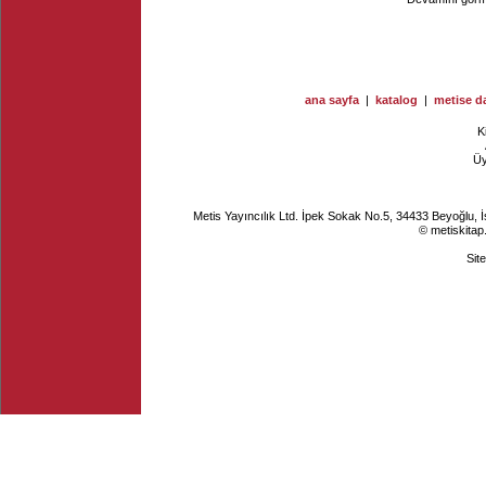
ana sayfa
|
katalog
|
metise da
K
Ü
Metis Yayıncılık Ltd. İpek Sokak No.5, 34433 Beyoğlu, 
© metiskitap
Sit