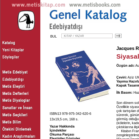
BUL
Jacques R
Siyasal
Özgün adı:
Au
Çeviri:
Aziz Ufu
Yayıma Hazırl
Kapak Tasarım
İlk Basım:
Haz
Son dönem sol 
Özellikle siyase
çok tartışılan 
ISBN13 978-975-342-620-6
sürerek, günüm
görmüş olduğu 
13x19,5 cm, 168 s.
(kölelerin, kadı
Yazar Hakkında
çıktıklarına ili
İçindekiler
Kitabın Fran
Okuma Parçası
zenginleştirilm
Eleştiriler Görüşler