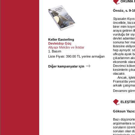
OKUMA 
Önsöz, s. 9-16
Siyasalın Kıyı
öncelikle, biz
birer mim koym
araya getiren i
vurduğu bir si
devlet adamları
Keller Easterling
sonuna her mak
Devletdışı Güç
listesine ekliy
Altyapı Mekânı ve İktidar
hep aynıydı: si
1. Basım
ufkuyla ayak b
Liste Fiyatı: 390.00 TL yerine armağan
çıkarlarının ak
ekonomik olarak
Devrimci köken
Diğer kampanyalar için
kesimlerin çık
olacaktı.
Ancak, işlet
Fransa'da yeni
arkaik çatışmal
Devamını görme
ELEŞTİR
Göksun Yazıcı
Bazı düşünürler
argümanlara so
soruların üzeri
soruları olan 