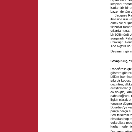
biçimlerinde so
kitapları, “deş
kadar titiz bir
bazen de tüm d
Jacques Ranc
itmesine izin 
emek ve düşünc
filozoflar tara
yıllarda hocası
bir bölümünü de
sorguladı. Faka
uzaklaştı. Fou
The Nights of 
Devamını görme
Savaş Kılıç, “
Rancière’in çık
göstere göster
bölüm (seminer
sıkı bir kopuş:
gezintiler; dikk
araştırmalar (
L
du peuple
). Am
daha doğrusu t
ilişkin olarak o
tongaya düşmez 
Bourdieu’ye var
parça parça su
Batı felsefesi 
olmadan hep tep
yoksullara tepe
kadar modernler
Devamını görme