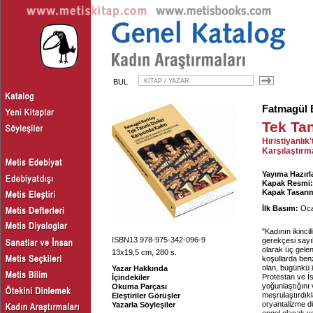
BUL
Fatmagül 
Tek Tan
Hıristiyanlık
Karşılaştırm
Yayıma Hazırl
Kapak Resmi:
Kapak Tasarım
İlk Basım:
Oca
"Kadının ikinci
ISBN13 978-975-342-096-9
gerekçesi sayılm
olarak üç gele
13x19,5 cm, 280 s.
koşullarda benz
olan, bugünkü i
Yazar Hakkında
Protestan ve İ
İçindekiler
yoğunlaştığını 
Okuma Parçası
meşrulaştırdıkl
Eleştiriler Görüşler
oryantalizme dü
Yazarla Söyleşiler