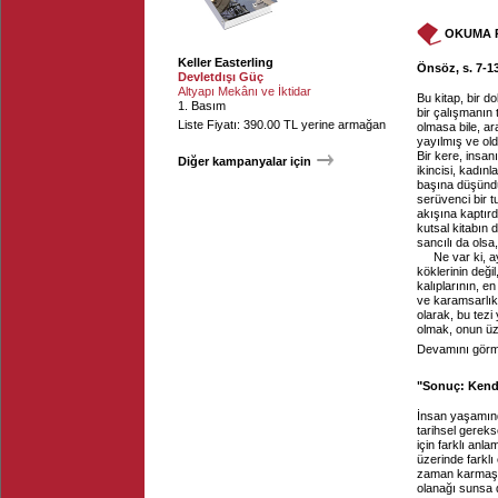
OKUMA 
Keller Easterling
Önsöz, s. 7-1
Devletdışı Güç
Altyapı Mekânı ve İktidar
Bu kitap, bir d
1. Basım
bir çalışmanın 
Liste Fiyatı: 390.00 TL yerine armağan
olmasa bile, ar
yayılmış ve old
Bir kere, insan
Diğer kampanyalar için
ikincisi, kadın
başına düşündü
serüvenci bir t
akışına kaptırd
kutsal kitabın 
sancılı da olsa,
Ne var ki, a
köklerinin değ
kalıplarının, e
ve karamsarlık 
olarak, bu tezi
olmak, onun üz
Devamını görme
"Sonuç: Kendi
İnsan yaşamında
tarihsel gereks
için farklı anl
üzerinde farklı 
zaman karmaşık,
olanağı sunsa d