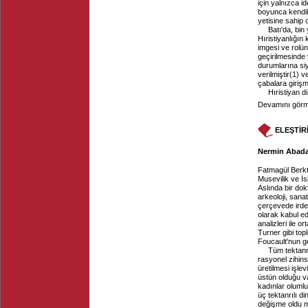
için yalnızca i
boyunca kendil
yetisine sahip 
Batı'da, bin
Hıristiyanlığın
imgesi ve rolün
geçirilmesinde
durumlarına si
verilmiştir(1) v
çabalara girişm
Hıristiyan d
Devamını görme
ELEŞTİR
Nermin Abadan
Fatmagül Berk
Musevilik ve İs
Aslında bir dokt
arkeoloji, sanat
çerçevede irdele
olarak kabul ed
analizleri ile 
Turner gibi top
Foucault'nun gel
Tüm tektanrı
rasyonel zihin
üretilmesi işlev
üstün olduğu va
kadınlar olumlu
üç tektanrılı d
değişme oldu m