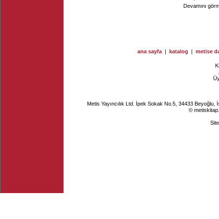
Devamını görme
ana sayfa
|
katalog
|
metise da
K
Ü
Metis Yayıncılık Ltd. İpek Sokak No.5, 34433 Beyoğlu, 
© metiskitap
Sit