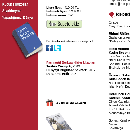
engel olacak ve
olmadığının gö
Liste fiyatı:
410.00 TL
İndirimli fiyatı:
328.00 TL
İÇİNDEK
İndirim oranı:
%20
Önsöz
Giriş: Din, Kad
Birinci Bölüm
Başlangıçta An
Bu kitabı arkadaşına tavsiye et
"Dölleyici Söz"
İkinci Bölüm: 
Kadın Bedeni
Eski Mezopotam
"Beni Kadın Ya
Fatmagül Berktay diğer kitapları
Kadınları Peşin
Tarihin Cinsiyeti
, 2003
Eksiksiz ve Mut
Dünyayı Bugünde Sevmek
, 2012
Düşünme Etiği
, 2021
Üçüncü Bölüm
Ruh-Beden Kar
Batı Felsefesin
İslamiyet'in B
Dördüncü Böl
Kadının Konu
Dinde Kadınlar
AYIN ARMAĞANI
Amerika'da Kök
İran'da Köktend
Moderniteye K
Sonuç: Kendi 
Notlar
Kaynakça