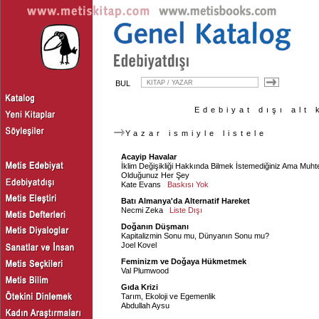
BUL
Edebiyat dışı alt 
Yazar ismiyle listele
Acayip Havalar
İklim Değişikliği Hakkında Bilmek İstemediğiniz Ama M
Olduğunuz Her Şey
Kate Evans
Baskısı Yok
Batı Almanya'da Alternatif Hareket
Necmi Zeka
Liste Dışı
Doğanın Düşmanı
Kapitalizmin Sonu mu, Dünyanın Sonu mu?
Joel Kovel
Feminizm ve Doğaya Hükmetmek
Val Plumwood
Gıda Krizi
Tarım, Ekoloji ve Egemenlik
Abdullah Aysu