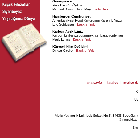
Greenpeace
Yeşil Barış'ın Öyküsü
Michael Brown
,
John May
Liste Dışı
Hamburger Cumhuriyeti
Amerikan Fast Food Kültürünün Karanlık Yüzü
Eric Schlosser
Baskısı Yok
Karbon Ayak İziniz
Karbon kirliliğinizi düşürmek için basit yöntemler
Mark Lynas
Baskısı Yok
Küresel İklim Değişimi
Dinyar Godrej
Baskısı Yok
ana sayfa
|
katalog
|
metise da
K
Ü
Metis Yayıncılık Ltd. İpek Sokak No.5, 34433 Beyoğlu, 
© metiskitap
Sit