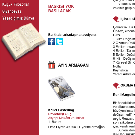
için gelecektek
Bu küçük ki
BASKISI YOK
vaktinin gelip d
BASILACAK
İÇİNDEK
Çevrecilik: Bir 
Önsöz, Athena 
Bu kitabı arkadaşına tavsiye et
Giriş
1 İklim Değişi
2 Ozonun Rolü
3 Etkiler: İnsan
4 Etkiler: Tarı
5 Etkiler: Doğ
6 İklim Değişim
7 Küresel Bir K
AYIN ARMAĞANI
Notlar
Kaynakça
Yararlı Adresle
OKUMA 
Roni Margulies
Bir önceki kitle
verdikten sonra
Keller Easterling
büyüyen insanla
Devletdışı Güç
değiştirmedi". K
Altyapı Mekânı ve İktidar
geçti. Reagan,
1. Basım
sonra iktidara 
için, kendi yeni
Liste Fiyatı: 390.00 TL yerine armağan
Bu yeni döne
duyulan sarsıl