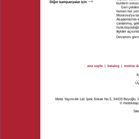
Diğer kampanyalar için
bunların sonuc
Geri çekile
hemen her yerin
Moskova'ya bağ
Akademisi'nin k
canlanmış, gel
hızla büyüdüğü
ilişkiler açısı
Devamını görme
ana sayfa
|
katalog
|
metise da
K
Ü
Metis Yayıncılık Ltd. İpek Sokak No.5, 34433 Beyoğlu, 
© metiskitap
Sit