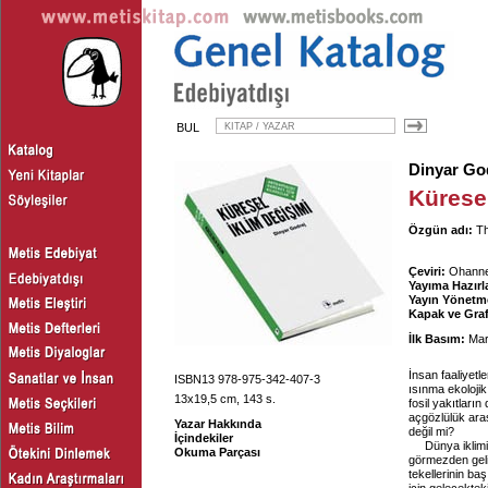
BUL
Dinyar Go
Küresel
Özgün adı:
Th
Çeviri:
Ohannes
Yayıma Hazırl
Yayın Yönetm
Kapak ve Graf
İlk Basım:
Mar
İnsan faaliyetle
ISBN13 978-975-342-407-3
ısınma ekolojik
13x19,5 cm, 143 s.
fosil yakıtları
açgözlülük ara
Yazar Hakkında
değil mi?
İçindekiler
Dünya iklim
Okuma Parçası
görmezden geli
tekellerinin ba