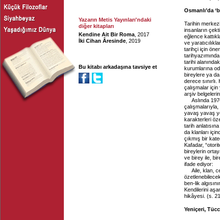
Osmanlı’da ‘b
Yazarın Metis Yayınları'ndaki
Tarihin merkezi
diğer kitapları
insanların çekti
Kendine Ait Bir Roma
, 2017
eğlence kattıkla
İki Cihan Âresinde
, 2019
ve yaratıcılıkla
tarihçi için ön
tarihyazımında 
tarihi alanında
Bu kitabı arkadaşına tavsiye et
kurumlarına od
bireylere ya da
derece sınırlı.
çalışmalar için
arşiv belgeleri
Aslında 1970
çalışmalarıyla,
yavaş yavaş yen
karakterleri öz
tarih anlatısına
da klanları içi
çıkmış bir kate
Kafadar, “otori
bireylerin orta
ve birey ile, bi
ifade ediyor:
Aile, klan, 
özetlenebilecek
ben-lik algısın
Kendilerini aşa
hikâyesi. (s. 2
Yeniçeri, Tücc