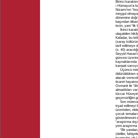
Birinci karakt
ı Hümayun’a ba
Nizamı’nın “boz
meşgul olmaya 
dönemine doğru 
başından itibar
tezin, yani “il
İkinci kara
ulaşabilen hikâ
Kafadar, bu böl
(saray kültürün
tarif edilmeye d
(s. 40) aracılı
Seyyid Hasan’ın
güncesi üzerin
kaynaklarında 
kanaati sarsıyo
Üçüncü metin
öldürüldükten s
alacak-verecek
ticaret hayatın
Osmanlı ile “âhe
almadıkları var
tüccar Hüseyin 
geçersizliğini g
Son mütevaz
irşad edilmeyi
üzerinden, elde
çocuk temaların
gösterilmesini 
“araştırma dışı”
yeni araştırma 
“Bir yandan,
(deliler, fahişe
isyancılar, vb.