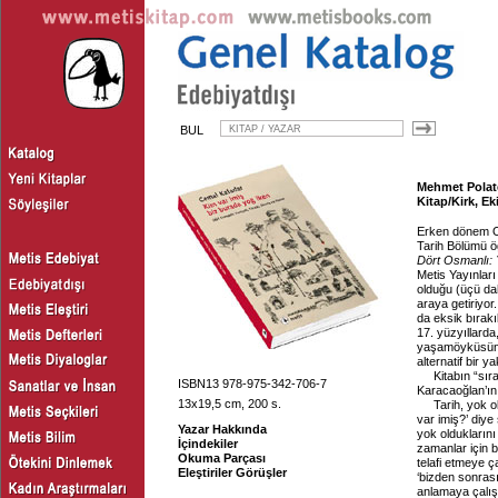
BUL
Mehmet Polate
Kitap/Kirk, E
Erken dönem Os
Tarih Bölümü ö
Dört Osmanlı: 
Metis Yayınları
olduğu (üçü dah
araya getiriyo
da eksik bırakı
17. yüzyıllarda
yaşamöyküsüne o
alternatif bir ya
Kitabın “sı
ISBN13 978-975-342-706-7
Karacaoğlan’ın 
13x19,5 cm, 200 s.
Tarih, yok o
var imiş?’ diye 
Yazar Hakkında
yok olduklarını
İçindekiler
zamanlar için 
Okuma Parçası
telafi etmeye 
Eleştiriler Görüşler
‘bizden sonrası
anlamaya çalıştı