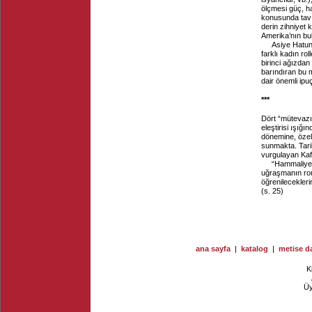
ölçmesi güç, hat
konusunda tavır
derin zihniyet 
Amerika’nın bul
Asiye Hatun’
farklı kadın rol
birinci ağızdan
barındıran bu m
dair önemli ipuç
***
Dört “mütevazı
eleştirisi ışığ
dönemine, özell
sunmakta. Tarih
vurgulayan Kafa
“Hammaliye i
uğraşmanın rom
öğrenilecekleri
(s. 25)
ana sayfa
|
katalog
|
metise da
K
Ü