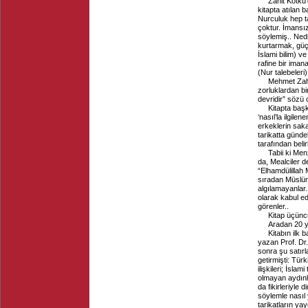
Zahit Kotku
kitapta atılan 
Nurculuk hep t
çoktur. İmansız
söylemiş.. Ned
kurtarmak, güçl
İslami bilim) 
rafine bir iman
(Nur talebeleri
Mehmet Zahi
zorluklardan bi
devridir” sözü 
Kitapta başk
‘nasıl’la ilgile
erkeklerin saka
tarikatta günde
tarafından belir
Tabii ki Men
da, Mealciler 
“Elhamdülillah 
sıradan Müslüma
algılamayanlar. 
olarak kabul ed
görenler..
Kitap üçüncü
Aradan 20 y
Kitabın ilk 
yazan Prof. Dr.
sonra şu satırl
getirmişti: Türk
ilişkileri; İsl
olmayan aydınlar
da fikirleriyle 
söylemle nasıl 
tarikatların yay