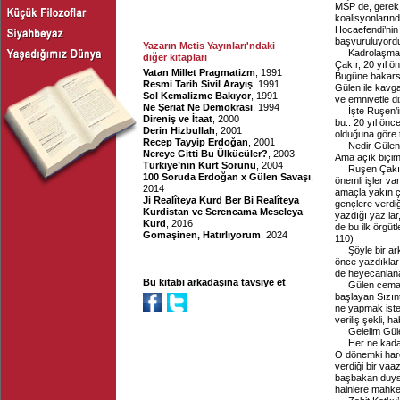
MSP de, gerek 
koalisyonlarınd
Hocaefendi’nin 
başvuruluyordu
Yazarın Metis Yayınları'ndaki
Kadrolaşma 
diğer kitapları
Çakır, 20 yıl ön
Vatan Millet Pragmatizm
, 1991
Bugüne bakarsa
Resmi Tarih Sivil Arayış
, 1991
Gülen ile kavga
Sol Kemalizme Bakıyor
, 1991
ve emniyetle d
Ne Şeriat Ne Demokrasi
, 1994
İşte Ruşen’
Direniş ve İtaat
, 2000
bu.. 20 yıl ön
Derin Hizbullah
, 2001
olduğuna göre t
Recep Tayyip Erdoğan
, 2001
Nedir Gülen 
Nereye Gitti Bu Ülkücüler?
, 2003
Ama açık biçim
Türkiye’nin Kürt Sorunu
, 2004
Ruşen Çakır
100 Soruda Erdoğan x Gülen Savaşı
,
önemli işler va
2014
amaçla yakın çe
Ji Realîteya Kurd Ber Bi Realîteya
gençlere verdiğ
Kurdistan ve Serencama Meseleya
yazdığı yazılar,
Kurd
, 2016
de bu ilk örgüt
Gomaşinen, Hatırlıyorum
, 2024
110)
Şöyle bir a
önce yazdıklar
de heyecanlan
Bu kitabı arkadaşına tavsiye et
Gülen cemaat
başlayan Sızın
ne yapmak iste
veriliş şekli, h
Gelelim Güle
Her ne kadar
O dönemki harek
verdiği bir va
başbakan duysu
hainlere mahkem