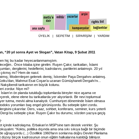
ÜYELİK
|
SEPETİM
|
SİPARİŞİM
|
YARDIM
, “20 yıl sonra Ayet ve Slogan”, Vatan Kitap, 9 Şubat 2011
rken hiç bu kadar heyecanlanmamıştım.
eceğim.. Önce kitaba içine girelim. Ruşen Çakır, tarikatları, İslami
umları, dergilerini, hedeflerini, kadrolarını, partilerini anlatmıştı. 20 yıl
i çıkmış mı? Hem de nasıl.
latmış; Modernleşen gelenek demiş; İskender Paşa Dergahını anlatmış.
Kotku’dan, Mahmut Esat Coşan’a uzanan Gümüşhaneli Dergahı’nı...
Nakşibendi tarikatının en büyük kolunu.
eri zordur. Niye mi?
 İslam’ın ön planda tutulduğu toplumlarda bireyler nice aşama ve
çerek, elene elene bu tarikatlarda yer alıyorlardı. Bir nevi toplumsal
 yer tutma, mevki alma kanalıydı. Cumhuriyet döneminde İslam olmasa
rtodoks yorumları baş engel görünüyordu. Bu sebeple işleri zordu.
rgisini çıkarırlar. Ders, vaaz, sohbet, konferans, seminer, kurs yeterli
 Dergi bu sebeple çıkar. Ruşen Çakır bu durumu; sözden yazıya geçiş
?
let içinde kadrolaşma. Erbakan’ın MSP’sine tam destek verirler. Şu
 okuyalım: “Koktu, politika dışında ama ona sıkı sıkıya bağlı bir biçimde
e de uğraşıyordu (...) Özellikle 1960’ların sonlarına doğru Devlet Planlama
st düzey birçok kadrosunun onun eğitim halkalarına katıldığı biliniyor.