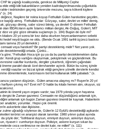
CHP ile yaptığı koalisyonda, gerekse de Milliyetçi Cephe
a elde ettiği kilit bakanlıkların yeniden kadrolaştırılmasında çoğunlukla
rahle-i tedrisinden geçmiş üniversite mezunu, taşra kökenli kişilere
” (s. 24)
değince, Naşilere bir nokta koyup Fethullah Gülen hareketine geçelim..
ce başlığı atmış. ‘Fethullahcılar: Gözyaşı, sabır, devlet ve millet’ demiş.
k; gözyaşı dinmiş, sabır süreci bitmiş, ya devlet! O dönem Fethullah
lı olan İBDA’cıların aylık İslamcı militan dergisi, Ak-Doğuş, Gülen’i, MİT
iz dize ve göz göze olmakla suçlamıştı (s. 184) Bugün de öyle mi?
in kitabını 20 yıl sonra bir kez daha okurken heyecanlanmamın sebebi
ceki hedef neydi bugün ne oldu. (Bende Ocak 1991 tarihli üçüncü baskısı
amı tamına 20 yıl demektir.)
cemaati veya hareketi? Bir partiyi desteklemiş midir? Net yanıtı yok.
de desteklemediği ortada. Çünkü...
’a göre; “Fethullah Hoca için şu ya da bu partiyi desteklemekten daha
rdır: Kendi grup varlığını oluşturmak, pekiştirmek ve güçlendirmek. Bu
vresine vakıflar kurdurdu, dergiler çıkarttırdı, öğrenim çağındaki
i öneme paralel olarak özel dershaneler açtırdı. Bütün bu süreç içinde
 verdiği vaazlar ve bizzat iştirak ettiği gençlere yönelik derslerle kendisi
lenme dönemlerinde, karizmasını bol bol kullanarak bilfiil çabaladı.” (s.
rkanıza yaslanın düşünün.. Gülen amacına ulaşmış mı? Ruşen’in 20 yıl
ı harfiyen çıkmış mı? Evet mi? O halde bu kitabı hemen alın, okuyun, siz
acaksınız.
inin iki önemli yayın organı vardır; taa 1979 yılında yayın hayatına
tı dergisi ile Zaman gazetesi. Cemaatin ne düşündüğünü anlamak için,
diğini anlamak için bugün Zaman gazetesi önemli bir kaynak. Haberlerin
aber analizler, yorumlar.. Hepsi çok önemli.
n’in askerlerle olan ilişkisine..
 zulme uğradığı söylense de, Gülen’in 12 Eylül’ü desteklediği aşikardır.
etleri terörist ve anarşist olarak tanımlar. 1980 yılının şubat ayında
az da şöyle der; “İstihbarat duysun, emniyet duysun, askeriye duysun,
n, riyaset-i- cumhuriye duysun. Polisiye, askere kurşun sıkan bu
elerde ceza verilmezse ne devlet kalır, ne millet!” (s. 111)