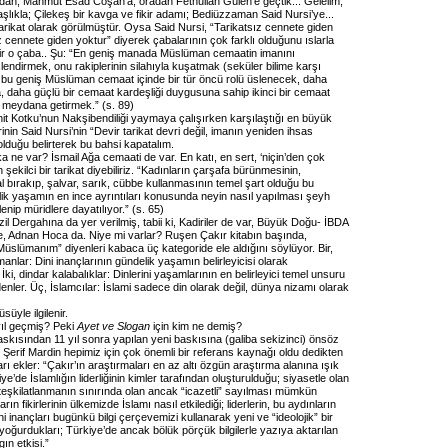
’dan, Mahmut Esad Coşan’a, oradan Fethullah Gülen’e geçtik... Gelelim;
başlıkla; Çilekeş bir kavga ve fikir adamı; Bediüzzaman Said Nursi’ye...
arikat olarak görülmüştür. Oysa Said Nursi, “Tarikatsız cennete giden
 cennete giden yoktur” diyerek çabalarının çok farklı olduğunu ıslarla
ir o çaba.. Şu: “En geniş manada Müslüman cemaatin imanını
endirmek, onu rakiplerinin silahıyla kuşatmak (seküler bilime karşı
ve bu geniş Müslüman cemaat içinde bir tür öncü rolü üslenecek, daha
a, daha güçlü bir cemaat kardeşliği duygusuna sahip ikinci bir cemaat
) meydana getirmek.” (s. 89)
t Kotku’nun Nakşibendiliği yaymaya çalışırken karşılaştığı en büyük
rinin Said Nursi’nin “Devir tarikat devri değil, imanın yeniden ihsas
olduğu belirterek bu bahsi kapatalım.
a ne var? İsmail Ağa cemaati de var. En katı, en sert, ‘niçin’den çok
nen şekilci bir tarikat diyebiliriz. “Kadınların çarşafa bürünmesinin,
l bırakıp, şalvar, sarık, cübbe kullanmasının temel şart olduğu bu
lik yaşamın en ince ayrıntıları konusunda neyin nasıl yapılması şeyh
lenip müridlere dayatılıyor.” (s. 65)
zil Dergahına da yer verilmiş, tabii ki, Kadiriler de var, Büyük Doğu- İBDA
de, Adnan Hoca da. Niye mi varlar? Ruşen Çakır kitabın başında,
Müslümanım” diyenleri kabaca üç kategoride ele aldığını söylüyor. Bir,
nlar: Dini inançlarının gündelik yaşamın belirleyicisi olarak
İki, dindar kalabalıklar: Dinlerini yaşamlarının en belirleyici temel unsuru
enler. Üç, İslamcılar: İslami sadece din olarak değil, dünya nizamı olarak
süyle ilgilenir.
ıl geçmiş? Peki
Ayet ve Slogan
için kim ne demiş?
baskısından 11 yıl sonra yapılan yeni baskısına (galiba sekizinci) önsöz
 Şerif Mardin hepimiz için çok önemli bir referans kaynağı oldu dedikten
arı ekler: “Çakır’ın araştırmaları en az altı özgün araştırma alanına ışık
iye’de İslamlığın liderliğinin kimler tarafından oluşturulduğu; siyasetle olan
ami teşkilatlanmanın sınırında olan ancak “icazetli” sayılması mümkün
ın fikirlerinin ülkemizde İslamı nasıl etkilediği; liderlerin, bu aydınların
dini inançları bugünkü bilgi çerçevemizi kullanarak yeni ve “ideolojik” bir
yoğurdukları; Türkiye’de ancak bölük pörçük bilgilerle yazıya aktarılan
gın etkisi.”