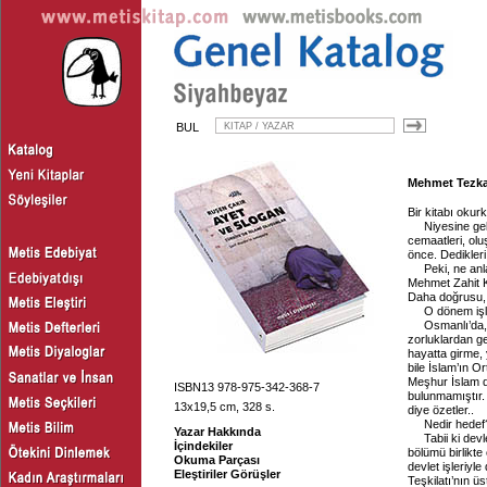
BUL
Mehmet Tezkan
Bir kitabı oku
Niyesine gel
cemaatleri, oluş
önce. Dedikler
Peki, ne an
Mehmet Zahit 
Daha doğrusu, 
O dönem işl
Osmanlı’da,
zorluklardan ge
hayatta girme,
bile İslam’ın O
Meşhur İslam de
ISBN13 978-975-342-368-7
bulunmamıştır.
13x19,5 cm, 328 s.
diye özetler..
Nedir hedef
Yazar Hakkında
Tabii ki dev
İçindekiler
bölümü birlikte
Okuma Parçası
devlet işleriyl
Eleştiriler Görüşler
Teşkilatı’nın ü