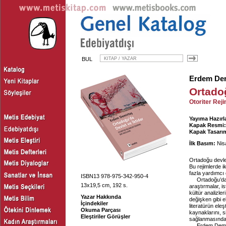
BUL
Erdem Dem
Ortadoğ
Otoriter Rej
Yayıma Hazırl
Kapak Resmi:
Kapak Tasarım
İlk Basım:
Nis
Ortadoğu devlet
Bu rejimlerde i
fazla yardımcı o
ISBN13 978-975-342-950-4
Ortadoğu’dak
13x19,5 cm, 192 s.
araştırmalar, i
kültür analizle
Yazar Hakkında
değişken gibi e
İçindekiler
literatürün eleş
Okuma Parçası
kaynaklarını, si
Eleştiriler Görüşler
sağlanmasındaki
Erdem Demirt