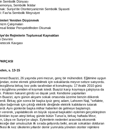
in Sembolik Dünyası
emonya, Sembolik İktidar
pmak: Suriye'de Otoriteryanizmin Sembolik Siyaseti
eri: Fas'ta Sembolik Meşruiyet
ejimleri Yeniden Düşünmek
anizm Çalışmaları
umsal İktidar Perspektifinden Okumak
riye'de Rejimlerin Toplumsal Kaynakları
n Devrimi
önetecek Kavgası
PARÇASI
den, s. 13-15
ed Buazizi, 26 yaşında yeni mezun, genç bir mühendisti. Eğitimine uygun
ığından, evine ekmek götürebilmek için sokaklarda meyve-sebze satıyordu.
 tezgâhına birkaç kez polis tarafından el konulmuştu. 17 Aralık 2010 günü
in tezgâhına yeniden el koymak istedi. Buazizi karşı koymaya çalıştıysa da
ı. Polisten hakaret gördü ve dayak yedi. Kendisine yapılanları
Buazizi, aynı günün akşamı sokak ortasında üzerine benzin dökerek
erdi. Birkaç gün sonra bir başka işsiz genç adam, Lahseen Naji, "sefalete,
 diye bağırmak için çıktığı elektrik direğinde elektrik kablolarını tutarak
rdi. Aynı günlerde başka intihar haberleri de gelmeye başlamıştı.
 vererek, yapılabilecek en büyük siyasal başkaldırı eylemini gerçekleştiren
ktıkları isyan ateşi birkaç günde bütün Tunus'a, birkaç haftada Mısır,
, Libya ve Suriye'ye ulaştı. Eylemlerin nedenleri arasında ekonomik
eleceğe dair umutsuzluk ilk sırada geliyordu belki, ancak sokakları dolduran
fkesi ilk kez ülkelerini yıllardır demir yumrukla yöneten otoriter rejimlere