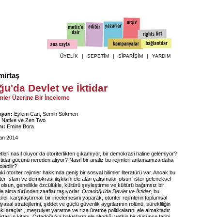
ÜYELİK
|
SEPETİM
|
SİPARİŞİM
|
YARDIM
irtaş
u'da Devlet ve İktidar
imler Üzerine Bir İnceleme
ayan:
Eylem Can, Semih Sökmen
Native ve Zen Two
ı:
Emine Bora
an 2014
leri nasıl oluyor da otoriterlikten çıkamıyor, bir demokrasi haline gelemiyor?
ktidar gücünü nereden alıyor? Nasıl bir analiz bu rejimleri anlamamıza daha
labilir?
i otoriter rejimler hakkında geniş bir sosyal bilimler literatürü var. Ancak bu
ster İslam ve demokrasi ilişkisini ele alan çalışmalar olsun, ister geleneksel
ri olsun, genellikle özcülükle, kültürü şeyleştirme ve kültürü bağımsız bir
le alma türünden zaaflar taşıyorlar.
Ortadoğu’da Devlet ve İktidar
, bu
tirel, karşılaştırmalı bir incelemesini yaparak, otoriter rejimlerin toplumsal
yasal stratejilerini, şiddet ve güçlü güvenlik aygıtlarının rolünü, sürekliliğin
 araçları, meşruiyet yaratma ve rıza üretme politikalarını ele almaktadır.
aş’ın kitabı, Ortadoğu’ya bakışların ele alındığı yetkin bir düşünce tarihi