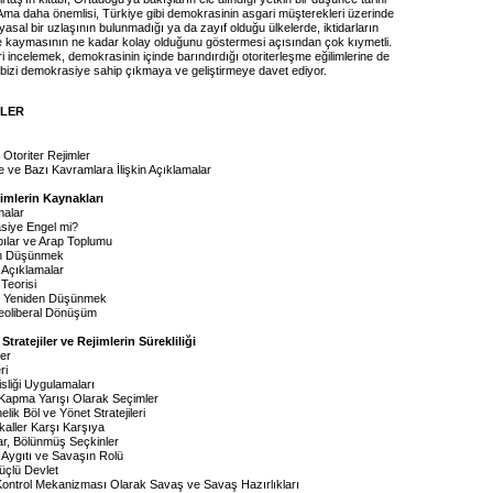
. Ama daha önemlisi, Türkiye gibi demokrasinin asgari müşterekleri üzerinde
yasal bir uzlaşının bulunmadığı ya da zayıf olduğu ülkelerde, iktidarların
e kaymasının ne kadar kolay olduğunu göstermesi açısından çok kıymetli.
eri incelemek, demokrasinin içinde barındırdığı otoriterleşme eğilimlerine de
e bizi demokrasiye sahip çıkmaya ve geliştirmeye davet ediyor.
İLER
Otoriter Rejimler
ne ve Bazı Kavramlara İlişkin Açıklamalar
jimlerin Kaynakları
malar
siye Engel mi?
ılar ve Arap Toplumu
en Düşünmek
i Açıklamalar
Teorisi
ti Yeniden Düşünmek
eoliberal Dönüşüm
Stratejiler ve Rejimlerin Sürekliliği
ler
ri
liği Uygulamaları
Kapma Yarışı Olarak Seçimler
lik Böl ve Yönet Stratejileri
dikaller Karşı Karşıya
ar, Bölünmüş Seçkinler
t Aygıtı ve Savaşın Rolü
üçlü Devlet
Kontrol Mekanizması Olarak Savaş ve Savaş Hazırlıkları