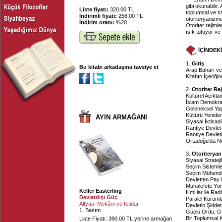
gibi okunabilir
Liste fiyatı:
320.00 TL
toplumsal ve si
İndirimli fiyatı:
256.00 TL
otoriteryanizm
İndirim oranı:
%20
Otoriter rejiml
ışık tutuyor v
İÇİNDEK
1.
Giriş
Bu kitabı arkadaşına tavsiye et
Arap Baharı ve 
Kitabın İçeriği
2.
Otoriter Re
Kültürel Açıkla
İslam Demokra
Geleneksel Yap
Kültürü Yenid
AYIN ARMAĞANI
Siyasal İktisad
Rantiye Devlet 
Rantiye Devle
Ortadoğu'da N
3.
Otoriteryan 
Siyasal Strateji
Seçim Sistemle
Seçim Mühendis
Devletten Pay 
Muhalefete Yöne
Keller Easterling
Ilımlılar ile Ra
Devletdışı Güç
Paralel Kuruml
Altyapı Mekânı ve İktidar
Devletin Şidde
1. Basım
Güçlü Ordu, G
Bir Toplumsal 
Liste Fiyatı: 390.00 TL yerine armağan