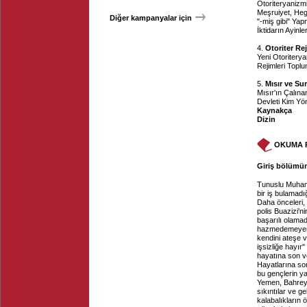
Otoriteryanizm
Meşruiyet, Heg
Diğer kampanyalar için
"-miş gibi" Ya
İktidarın Ayinl
4.
Otoriter R
Yeni Otoritery
Rejimleri Topl
5.
Mısır ve Su
Mısır'ın Çalına
Devleti Kim Y
Kaynakça
Dizin
OKUMA 
Giriş bölümün
Tunuslu Muhamm
bir iş bulamad
Daha önceleri,
polis Buazizi'n
başarılı olamad
hazmedemeyen 
kendini ateşe v
işsizliğe hayır"
hayatına son ve
Hayatlarına son
bu gençlerin ya
Yemen, Bahreyn
sıkıntılar ve g
kalabalıkların ö