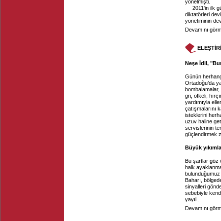
yönelmişti.
2011'in ilk
diktatörleri dev
yönetiminin dev
Devamını görme
ELEŞTİR
Neşe İdil, "Bu
Günün herhangi
Ortadoğu’da ya
bombalamalar, t
gri, öfkeli, hı
yardımıyla elle
çatışmalarını k
isteklerini her
uzuv haline get
servislerinin t
güçlendirmek z
Büyük yıkıml
Bu şartlar göz 
halk ayaklanmas
bulunduğumuz y
Baharı, bölged
sinyalleri gönd
sebebiyle kendi
yayıl...
Devamını görme