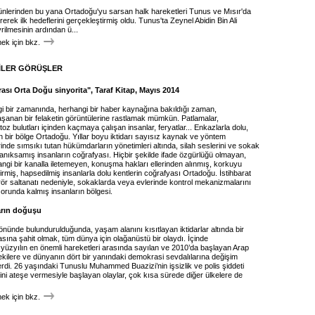
 günlerinden bu yana Ortadoğu'yu sarsan halk hareketleri Tunus ve Mısır'da
irerek ilk hedeflerini gerçekleştirmiş oldu. Tunus'ta Zeynel Abidin Bin Ali
rilmesinin ardından ü...
k için bkz.
İLER GÖRÜŞLER
rası Orta Doğu sinyorita", Taraf Kitap, Mayıs 2014
 bir zamanında, herhangi bir haber kaynağına bakıldığı zaman,
şanan bir felaketin görüntülerine rastlamak mümkün. Patlamalar,
oz bulutları içinden kaçmaya çalışan insanlar, feryatlar... Enkazlarla dolu,
rçın bir bölge Ortadoğu. Yıllar boyu iktidarı sayısız kaynak ve yöntem
rinde sımsıkı tutan hükümdarların yönetimleri altında, silah seslerini ve sokak
anıksamış insanların coğrafyası. Hiçbir şekilde ifade özgürlüğü olmayan,
hangi bir kanalla iletemeyen, konuşma hakları ellerinden alınmış, korkuyu
irmiş, hapsedilmiş insanlarla dolu kentlerin coğrafyası Ortadoğu. İstihbarat
erör saltanatı nedeniyle, sokaklarda veya evlerinde kontrol mekanizmalarını
orunda kalmış insanların bölgesi.
arın doğuşu
önünde bulundurulduğunda, yaşam alanını kısıtlayan iktidarlar altında bir
ına şahit olmak, tüm dünya için olağanüstü bir olaydı. İçinde
üzyılın en önemli hareketleri arasında sayılan ve 2010’da başlayan Arap
ekilere ve dünyanın dört bir yanındaki demokrasi sevdalılarına değişim
erdi. 26 yaşındaki Tunuslu Muhammed Buazizi’nin işsizlik ve polis şiddeti
ni ateşe vermesiyle başlayan olaylar, çok kısa sürede diğer ülkelere de
k için bkz.