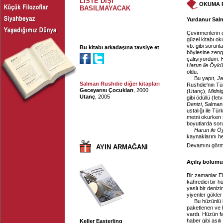
LİSTE DIŞI
OKUMA 
BASILMAYACAK
Yurdanur Salm
Çevirmenlerin çe
güzel kitabı ok
vb. gibi sorunl
Bu kitabı arkadaşına tavsiye et
böylesine zengi
çalışıyordum. H
Harun ile Öykü
oldu.
Bu yapıt,
Ja
Salman Rushdie diğer kitapları
Rushdie'nin Tü
Geceyarısı Çocukları
, 2000
(Utanç),
Midnig
Utanç
, 2005
gibi ödüllü (fe
Denizi
, Salman
ustalığı ile Tür
metni okurken s
boyutlarda soru
Harun ile Ö
kaynaklarını hem
Devamını görme
AYIN ARMAĞANI
Açılış bölümü,
Bir zamanlar El
kahredici bir hü
yaslı bir deniz
yiyenler gökler
Bu hüzünlü 
paketlenen ve 
vardı. Hüzün f
haber gibi asıl
Keller Easterling