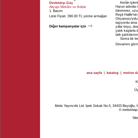
Kentin içler
Devletdışı Güç
Harun adında m
Altyapı Mekânı ve İktidar
tükenmez, uzun
1. Basım
Reşit Halife'ni
Liste Fiyatı: 390.00 TL yerine armağan
Okyanusu'ydu; d
taşıyordu ama k
Diğer kampanyalar için
yıllar boyu, do
çatık kaşlarla
tatlı şarkıların
Sonra bir ter
Devamını görme
ana sayfa
|
katalog
|
metise da
K
Ü
Metis Yayıncılık Ltd. İpek Sokak No.5, 34433 Beyoğlu, 
© metiskitap
Sit