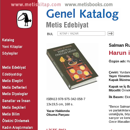
BUL
Salman R
Harun i
Özgün adı:
Ha
Çeviri:
Yurdan
Yayın Yönetm
Kapak İllüstr
Kapak ve İç B
Mücellit
Örnek 
İlk Basım:
Eki
ISBN13 978-975-342-058-7
13x19,5 cm, 168 s.
"Bence Salman 
ve parlaklıkla
Yazar Hakkında
ustalığıyla, b
Okuma Parçası
sarıyor ve ken
Gece Masallar