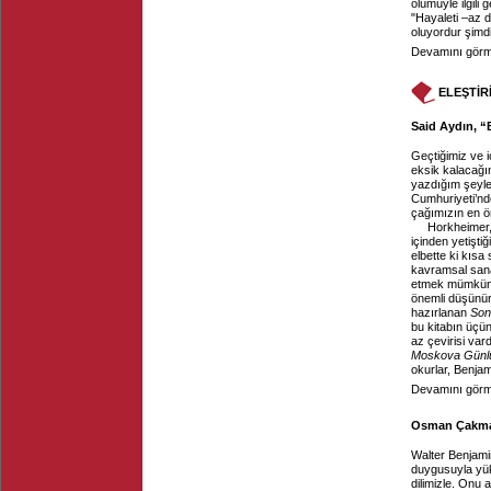
ölümüyle ilgili
"Hayaleti –az d
oluyordur şimdi
Devamını görme
ELEŞTİR
Said Aydın, “
Geçtiğimiz ve 
eksik kalacağı
yazdığım şeyle
Cumhuriyeti’nd
çağımızın en ö
Horkheimer,
içinden yetiştiğ
elbette ki kısa
kavramsal sanat
etmek mümkün m
önemli düşünür
hazırlanan
Son
bu kitabın üçü
az çevirisi var
Moskova Günl
okurlar, Benja
Devamını görme
Osman Çakmakç
Walter Benjamin
duygusuyla yük
dilimizle. Onu