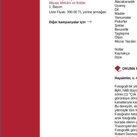
Alacakaranlık
Altyapı Mekânı ve İktidar
Uyanış
1. Basım
Dil
Liste Fiyatı: 390.00 TL yerine armağan
Madde
Yansımalar
Psike’ler
Diğer kampanyalar için
Şoklar
Benzerlik
Taşlaşma
Ölüm
Mezar Yazıları
Notlar
Kaynakça
Dizin
OKUMA 
Hayaletler, s. 
Fotografi bir yi
ilişki, hâlâ dü
söner.(1) "Çok
görüntüye dön
kanatlarıyla ka
Bu deneyim, de
yitirmişlik tüm
Fotoğrafın foto
artık fotoğrafl
burada olanın g
Trauerspiel
den
Fotografik görün
Robert Desnos f