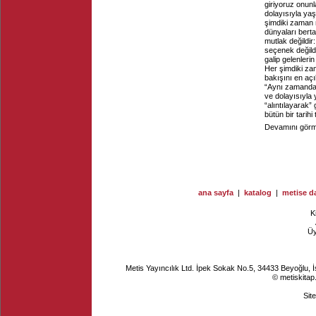
giriyoruz onunl
dolayısıyla yaş
şimdiki zaman 
dünyaları berta
mutlak değildir
seçenek değildi.
galip gelenleri
Her şimdiki zam
bakışını en açı
“Aynı zamanda b
ve dolayısıyla y
“alıntılayarak” 
bütün bir tarihi
Devamını görme
ana sayfa
|
katalog
|
metise da
K
Ü
Metis Yayıncılık Ltd. İpek Sokak No.5, 34433 Beyoğlu, 
© metiskitap
Sit