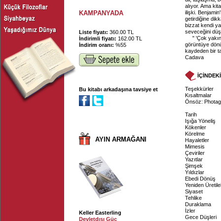
alıyor. Ama kit
KAMPANYADA
ilişki. Benjamin
getirdiğine dik
bizzat kendi ya
seveceğini dü
Liste fiyatı:
360.00 TL
" 'Çok yakın
İndirimli fiyatı:
162.00 TL
görüntüye dönü
İndirim oranı:
%55
kaydeden bir ta
Cadava
İÇİNDEK
Teşekkürler
Bu kitabı arkadaşına tavsiye et
Kısaltmalar
Önsöz: Phota
Tarih
Işığa Yöneliş
Kökenler
Körelme
AYIN ARMAĞANI
Hayaletler
Mimesis
Çeviriler
Yazıtlar
Şimşek
Yıldızlar
Ebedi Dönüş
Yeniden Üretilebi
Siyaset
Tehlike
Duraklama
İzler
Keller Easterling
Gece Düşleri
Devletdışı Güç