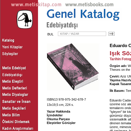
BUL
Eduardo 
Işık Sö
Tarihin Fotog
Özgün adı:
Wo
Theses on the 
Çeviri:
Aziz Ufu
Yayıma Hazırl
Kapak Tasarım
İlk Basım:
Tem
ISBN13 978-975-342-678-7
Eduardo Cada
üzerine söz ala
13x19,5 cm, 224 s.
temalarını onda
Yazar Hakkında
"işleyen" bir 
İçindekiler
günümüz düşünc
Okuma Parçası
sistematiklik a
Eleştiriler Görüşler
direnen temalar
üzere, mimesis,
dil, taşlaşma, 