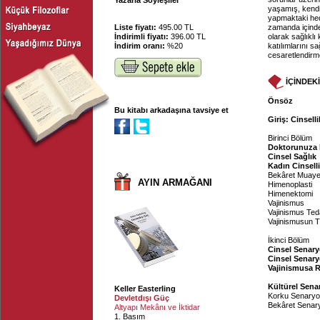
Yazarla Söyleşiler
yaşamış, kendil
yapmaktaki hede
Liste fiyatı:
495.00 TL
zamanda içinde
İndirimli fiyatı:
396.00 TL
olarak sağlıklı
İndirim oranı:
%20
katılımlarını s
cesaretlendirm
İÇİNDEK
Önsöz
Bu kitabı arkadaşına tavsiye et
Giriş: Cinsell
Birinci Bölüm
Doktorunuza
Cinsel Sağlık
Kadın Cinselli
Bekâret Muaye
AYIN ARMAĞANI
Himenoplasti
Himenektomi
Vajinismus
Vajinismus Ted
Vajinismusun Tı
İkinci Bölüm
Cinsel Senary
Cinsel Senary
Vajinismusa R
Kültürel Sena
Keller Easterling
Korku Senaryol
Devletdışı Güç
Bekâret Senary
Altyapı Mekânı ve İktidar
1. Basım