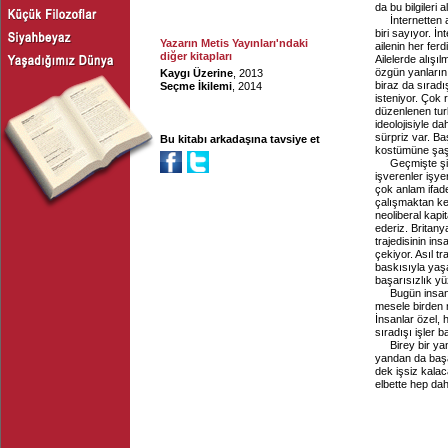
da bu bilgileri a
İnternetten 
biri sayıyor. İ
Yazarın Metis Yayınları'ndaki
ailenin her ferd
diğer kitapları
Ailelerde alışı
özgün yanların
Kaygı Üzerine
, 2013
biraz da sıradı
Seçme İkilemi
, 2014
isteniyor. Çok 
düzenlenen turl
ideolojisiyle da
sürpriz var. B
Bu kitabı arkadaşına tavsiye et
kostümüne şaşır
Geçmişte şi
işverenler işy
çok anlam ifade
çalışmaktan ke
neoliberal kapit
ederiz. Britany
trajedisinin i
çekiyor. Asıl t
baskısıyla yaş
başarısızlık y
Bugün insan
mesele birden n
İnsanlar özel, 
sıradışı işler 
Birey bir ya
yandan da başa
dek işsiz kalac
elbette hep dah