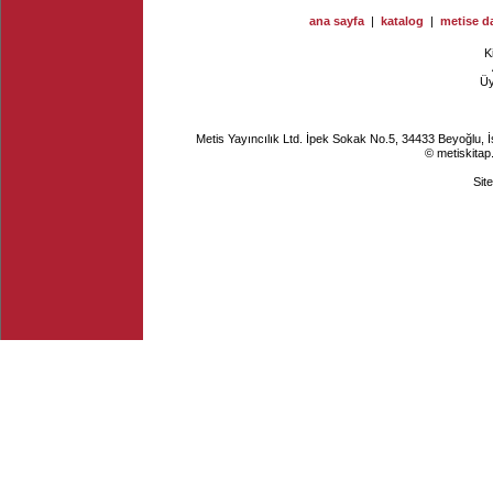
ana sayfa
|
katalog
|
metise da
K
Ü
Metis Yayıncılık Ltd. İpek Sokak No.5, 34433 Beyoğlu, 
© metiskitap
Sit