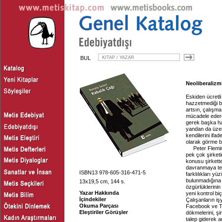
BUL
Neoliberalizm
Eskiden ücretli
hazzetmediği bi
artsın, çalışma
mücadele ederd
gerek başka ha
yandan da üzerl
kendilerini ifa
olarak görme b
Peter Flemi
pek çok şirketi
konusu şirkette
davranmaya teşv
ISBN13 978-605-316-471-5
farklılıkları 
bulunmadığına 
13x19,5 cm, 144 s.
özgürlüklerinin
Yazar Hakkında
yeni kontrol bi
İçindekiler
Çalışanların i
Okuma Parçası
Facebook ve Twi
Eleştiriler Görüşler
dökmelerini, şir
talep giderek a