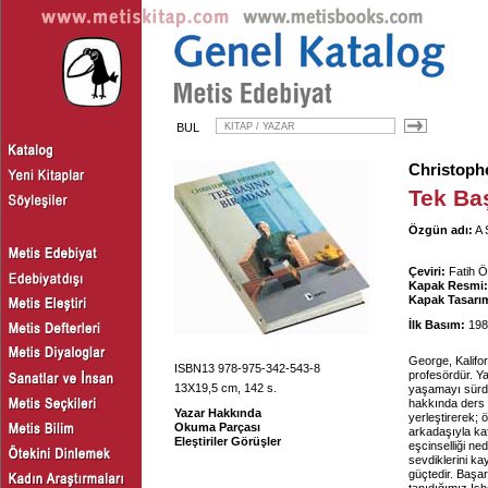
BUL
Christoph
Tek Ba
Özgün adı:
A 
Çeviri:
Fatih 
Kapak Resmi:
Kapak Tasarım
İlk Basım:
198
George, Kaliforn
ISBN13 978-975-342-543-8
profesördür. Y
13X19,5 cm, 142 s.
yaşamayı sürdü
hakkında ders v
Yazar Hakkında
yerleştirerek; 
Okuma Parçası
arkadaşıyla kaf
Eleştiriler Görüşler
eşcinselliği n
sevdiklerini ka
güçtedir. Başa