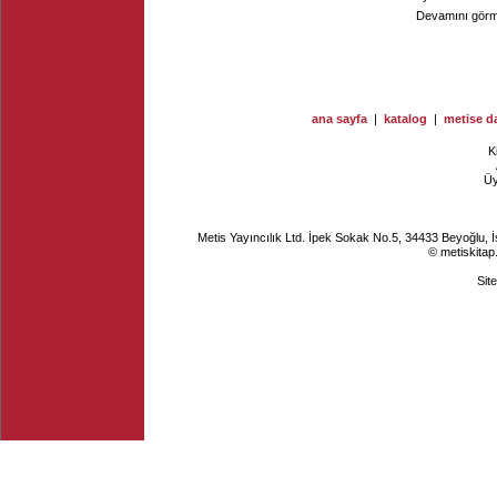
Devamını görme
ana sayfa
|
katalog
|
metise da
K
Ü
Metis Yayıncılık Ltd. İpek Sokak No.5, 34433 Beyoğlu, 
© metiskitap
Sit