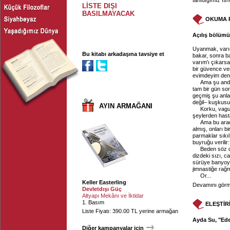
tanıdığımız Is
LİSTE DIŞI
BASILMAYACAK
OKUMA 
Açılış bölümü,
Uyanmak, varım
Bu kitabı arkadaşına tavsiye et
bakar, sonra ba
varım'ı çıkars
bir güvence ver
evimdeyim den
Ama şu anda
tam bir gün son
geçmiş şu anlar'
değil– kuşkusuz
AYIN ARMAĞANI
Korku, vagus
şeylerden hasta
Ama bu arad
almış, onları bi
parmaklar sıkılı
buyruğu verilir
Beden söz d
dizdeki sızı, c
sürüye banyoya 
jimnastiğe rağ
Or...
Keller Easterling
Devamını görme
Devletdışı Güç
Altyapı Mekânı ve İktidar
1. Basım
ELEŞTİR
Liste Fiyatı: 390.00 TL yerine armağan
Ayda Su, "Ede
Diğer kampanyalar için