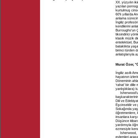
XX. yüzyılın ik
yazılan pornog
kurtulmuş cinse
60'lı yıllarda A
anlama sürecin
İngiliz profesörü
kendilerini anl
Burroughs'un
tiksindirici yön
klasik müzik din
entelektüel, Bu
bataklıkta yaşa
birinci türden 
anlatışlarıyla a
Murat Özer, "
İngiliz asıllı 
hayatının izler
Döneminin ahlak
‘rahat’ bir dil
yanlışlıklara) 
Isherwood’u
başkarakterinin
Dili ve Edebiy
Eşcinseldir ve
Sokağında yaşay
öğretmenlere, k
insanlara karşı
Düşünce itibarı
yardımıyla öğre
ezmesiyle kendi
Isherwood,
eylemleri arasın