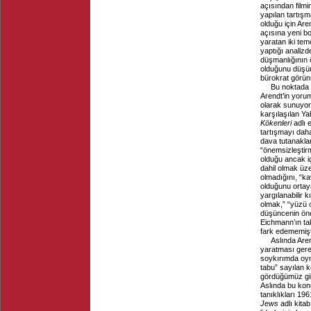
açısından filmin
yapılan tartışm
olduğu için Are
açısına yeni boy
yaratan iki tem
yaptığı analizd
düşmanlığının 
olduğunu düşü
bürokrat görü
Bu noktada e
Arendt’in yoru
olarak sunuyor
karşılaşılan Ya
Kökenleri
adlı e
tartışmayı daha
dava tutanakla
“önemsizleştirme
olduğu ancak iç
dahil olmak üz
olmadığını, “k
olduğunu ortaya
yargılanabilir k
olmak,” “yüzü 
düşüncenin önem
Eichmann’ın ta
fark edememişt
Aslında Aren
yaratması gere
soykırımda oyn
tabu” sayılan k
gördüğümüz gibi
Aslında bu konu
tanıklıkları 196
Jews
adlı kita