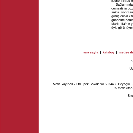
liderlerinin bu 
Bağlamından
cemaatinin göz
saldırı sonras
görüşlerinin ki
gündeme bomba g
Mark Lilla’nın 
öyle görünüyor 
ana sayfa
|
katalog
|
metise da
K
Ü
Metis Yayıncılık Ltd. İpek Sokak No.5, 34433 Beyoğlu, 
© metiskitap
Sit