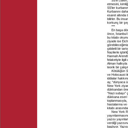
SS’in zafer
etmesini, kiml
SS’ler kurbanın
Kurbanını daha
esaret altında 
bilirler. Bu in
korkunç bir şe
***
En başa dön
önce, İstanbul 
bu kitabı okuma
ziyade ise Eic
görebileceğimiz
şiddetli bir ta
Nazilerle işbir
Hannah Arendt 
felaketiyle ilgi
Alman halkıyla i
teorik bir çalış
Kötülüğün S
ve Holocaust ile
iddialar hakkın
ay, “dünyaca ünl
New York ziyare
dükkandan önems
“Nazi subayı” ç
dükkana eseri 
toplanmasıyla, 
hastalarına ve 
kitabı arasındak
New York Re
yayınlanmasının 
yazısı yayınlan
verdiği yazısına
başlıyor. Yazıs