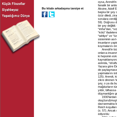
oysa, Arendt’in
fanatik bir anti
Bu kitabı arkadaşına tavsiye et
Aksine, Adolf E
başka bir şey d
özür diledi, zir
sorulara verdiğ
59). Doğrusu di
bir şey değild
“imha”dan, “soy
“kötü” ifadeler
“tahliye” ve “ö
sisteminin asıl
insanların yaptı
koymalarını önl
Arendt’in bü
onlarca insanı
ki hepsinin esk
kaynaklanıyord
aslında, “etraft
Yazara göre Ei
de paylaşmasını
yapmalarını isti
125). Arendt, k
zikre direnen ‘
şey, o ya da bu
mağdurların tü
yıldır, bilhas
düşmanlığını g
1930’lardan
oluş(turul)muşt
davranmakta bi
Reich koşulları 
(s. 57). Ancak
ediyordu: