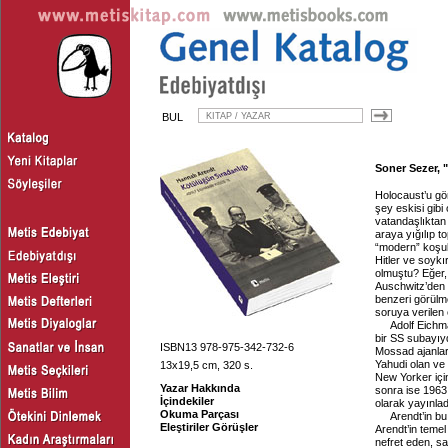
BUL
Soner Sezer, "
Holocaust’u gö
şey eskisi gibi
vatandaşlıktan 
araya yığılıp 
“modern” koşull
Hitler ve soykı
olmuştu? Eğer,
Auschwitz’den 
benzeri görülme
soruya verilen 
Adolf Eichm
bir SS subayıyd
ISBN13 978-975-342-732-6
Mossad ajanları
Yahudi olan ve
13x19,5 cm, 320 s.
New Yorker için
Yazar Hakkında
sonra ise 1963
İçindekiler
olarak yayınlad
Okuma Parçası
Arendt’in bu
Eleştiriler Görüşler
Arendt’in teme
nefret eden, sa