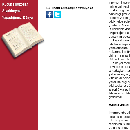
internet, insan
haline gelmesi
Bu kitabı arkadaşına tavsiye et
Assange’ın 
olan bilgi şifr
günümüzdeki şek
bilgiyi elde e
yöntemi. Assang
Bu nedenle As
özgürlüğün bede
yaşamını boca 
Bilgi alman
istihbarat topl
yakalatmamak a
kullanma isteğiy
dair sınırın aş
Kitlesel gözetl
Sosyal medy
devletlerin den
arkadaşları, ta
şirketler eliyle
kitlesel depol
yararına bilgi 
bilgi toplama 
aracılığıyla ay
iktidar ve istih
getirilebilir.
Hacker ahlakı
İnternet, gözet
hepimizin hangi
felsefi görüşüm
“senin hakkında 
ya da istemeyel