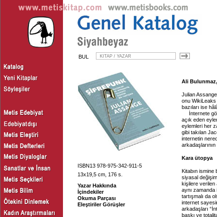
BUL
Ali Bulunmaz,
Julian Assange k
onu WikiLeaks b
bazıları ise h
İnternete g
açık eden eylem
eylemleri her 
gibi takılan J
internetin nere
arkadaşlarının
Kara ütopya
ISBN13 978-975-342-911-5
Kitabın ismine 
13x19,5 cm, 176 s.
siyasal değişi
kişilere verile
Yazar Hakkında
aynı zamanda i
İçindekiler
tartışmalı da o
Okuma Parçası
internet sayes
Eleştiriler Görüşler
arkadaşları “İ
baskı ve totali