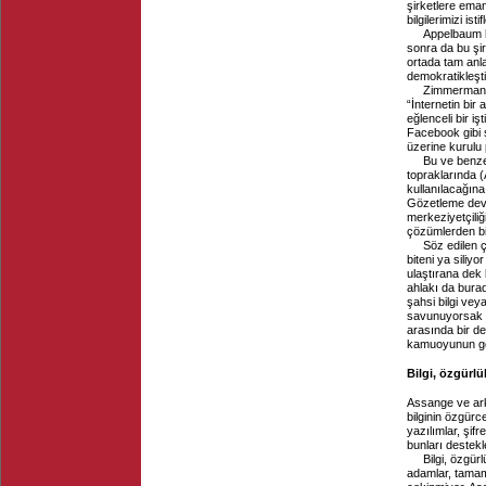
şirketlere ema
bilgilerimizi ist
Appelbaum bu
sonra da bu şir
ortada tam anla
demokratikleştir
Zimmermann 
“İnternetin bir 
eğlenceli bir iş
Facebook gibi ş
üzerine kurulu 
Bu ve benzer
topraklarında 
kullanılacağına
Gözetleme devl
merkeziyetçiliğ
çözümlerden bi
Söz edilen ç
biteni ya siliyo
ulaştırana dek
ahlakı da burad
şahsi bilgi vey
savunuyorsak 
arasında bir de
kamuoyunun gö
Bilgi, özgürl
Assange ve ark
bilginin özgürc
yazılımlar, şif
bunları destekle
Bilgi, özgür
adamlar, tamam