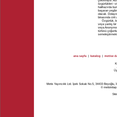
çekinmiyor. As
özgürlükleri –
halihazırda bu
başaran yegâne k
olacak. Dolayıs
binasında cirit 
Özgürlük, be
veya yanlış bi
veya Anonymous 
türlüsü çoğunl
semeleştirmekt
ana sayfa
|
katalog
|
metise da
K
Ü
Metis Yayıncılık Ltd. İpek Sokak No.5, 34433 Beyoğlu, 
© metiskitap
Sit