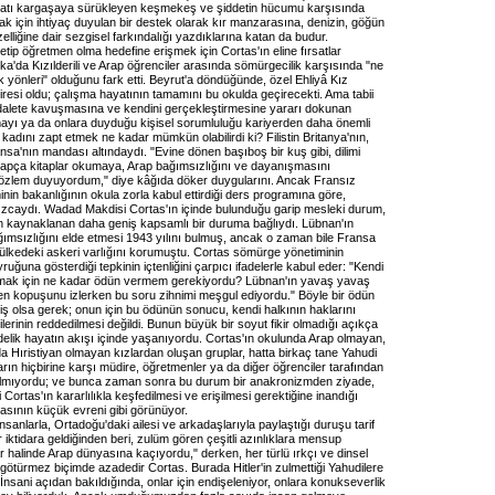
yatı kargaşaya sürükleyen keşmekeş ve şiddetin hücumu karşısında
k için ihtiyaç duyulan bir destek olarak kır manzarasına, denizin, göğün
elliğine dair sezgisel farkındalığı yazdıklarına katan da budur.
erletip öğretmen olma hedefine erişmek için Cortas'ın eline fırsatlar
ka'da Kızılderili ve Arap öğrenciler arasında sömürgecilik karşısında "ne
 yönleri" olduğunu fark etti. Beyrut'a döndüğünde, özel Ehliyâ Kız
resi oldu; çalışma hayatının tamamını bu okulda geçirecekti. Ama tabii
dalete kavuşmasına ve kendini gerçekleştirmesine yararı dokunan
amayı ya da onlara duyduğu kişisel sorumluluğu kariyerden daha önemli
 kadını zapt etmek ne kadar mümkün olabilirdi ki? Filistin Britanya'nın,
sa'nın mandası altındaydı. "Evine dönen başıboş bir kuş gibi, dilimi
pça kitaplar okumaya, Arap bağımsızlığını ve dayanışmasını
zlem duyuyordum," diye kâğıda döker duygularını. Ancak Fransız
in bakanlığının okula zorla kabul ettirdiği ders programına göre,
zcaydı. Wadad Makdisi Cortas'ın içinde bulunduğu garip mesleki durum,
n kaynaklanan daha geniş kapsamlı bir duruma bağlıydı. Lübnan'ın
ımsızlığını elde etmesi 1943 yılını bulmuş, ancak o zaman bile Fransa
ülkedeki askeri varlığını korumuştu. Cortas sömürge yönetiminin
buyruğuna gösterdiği tepkinin içtenliğini çarpıcı ifadelerle kabul eder: "Kendi
şmak için ne kadar ödün vermem gerekiyordu? Lübnan'ın yavaş yavaş
en kopuşunu izlerken bu soru zihnimi meşgul ediyordu." Böyle bir ödün
iş olsa gerek; onun için bu ödünün sonucu, kendi halkının haklarını
lerinin reddedilmesi değildi. Bunun büyük bir soyut fikir olmadığı açıkça
delik hayatın akışı içinde yaşanıyordu. Cortas'ın okulunda Arap olmayan,
 Hıristiyan olmayan kızlardan oluşan gruplar, hatta birkaç tane Yahudi
arın hiçbirine karşı müdire, öğretmenler ya da diğer öğrenciler tarafından
ılmıyordu; ve bunca zaman sonra bu durum bir anakronizmden ziyade,
ortas'ın kararlılıkla keşfedilmesi ve erişilmesi gerektiğine inandığı
asının küçük evreni gibi görünüyor.
insanlarla, Ortadoğu'daki ailesi ve arkadaşlarıyla paylaştığı duruşu tarif
r iktidara geldiğinden beri, zulüm gören çeşitli azınlıklara mensup
ar halinde Arap dünyasına kaçıyordu," derken, her türlü ırkçı ve dinsel
götürmez biçimde azadedir Cortas. Burada Hitler'in zulmettiği Yahudilere
 "İnsani açıdan bakıldığında, onlar için endişeleniyor, onlara konukseverlik