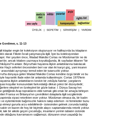
ÜYELİK
|
SEPETİM
|
SİPARİŞİM
|
YARDIM
 Gordimer, s. 11-13
ili kitaplar engin bir koleksiyon oluşturuyor ve halihazırda bu kitapların
klı olarak Filistin-İsrail çatışmasıyla ilgili. İşte bu koleksiyondan
yapıt. Her şeyden önce, Wadad Makdisi Cortas ne Müslüman'dır ne de
yan'dır, ancak kitabını yazmaya koyulduğunda, ilk sayfadan itibaren "bir
ikâyesi"ni anlatır. Beyrut'taki hayatına ilişkin anlattıklarına bakılacak
ikte Haçlı seferleri öncesinden beri var olan iki karşıt güç, yani insanın
ar arasındaki ayrışmayı temsil eden bir tutarsızlık yoktur.
rut'ta dünyaya gelen Wadad Makdisi Cortas kendine özgü biridir ve bu
yle hayranlık ifade eden bir anlamda kullanılmıştır. Cortas 1970'lerin
atına ilişkin anlattıklarını keskin bir zekâyla hatırlar; yargılarını
iyasi koşullar konusundaki farkındalığı dikkat çekici bir düzeydedir;
erlere eleştirel ve özeleştirel bir gözle bakar. I. Dünya Savaşı'nın
ne geldiğinde Arap topraklarını elde tutmak gibi ortak bir amaçla birleşen
eri Fransa ve Britanya'nın çevirdikleri dolaplarla ilgili sezgilerinde
yapıtında siyasi retorikten eser yoktur. Müslüman olmasa da, bir kadın
 ve eylemlerinde bağımsızlık hakkını talep ederken –ki feministler bunu
p etmeyi gururla arzu edebilirlerdi– üstesinden gelmek zorunda kaldığı
 sakin ve bazen de hoş bir biçimde alaycı saptamalarında retorik yoktur.
li, laik bir ailede geçen çocukluğu, insanların yerinin tabiatın üstünde
içinde olduğunu kavramasını sağlamıştı; dünyanın onun yaşadığı bu