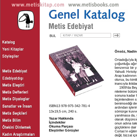
BUL
Önsöz, Nadine
Ortadoğu’yla ilg
çoğunluğu ağırlı
benzersiz bir 
Yahudi. Hıristi
Arap kadınının h
olursa, bu kiml
inancıyla iktid
1909'da Bey
niteleme bütünü
sonuna kadar hay
biçimlendiren s
benimsediği değ
ISBN13 978-975-342-781-4
ardından işleri
13x19,5 cm, 240 s.
sömürge kuvvetl
yanılmasa da, 
Yazar Hakkında
olarak düşünce
İçindekiler
onun adına tale
Okuma Parçası
güçlüklere dair
Eleştiriler Görüşler
Cortas'ın eğitim
değil, bizzat 