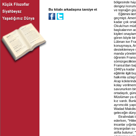
bölgesinde ha
dengeyi koruma
Bu kitabı arkadaşına tavsiye et
ve toprağın güz
Eğitimini il
geçmişti. Ameri
kadar çok ortak
Okulu'nun müdi
başkalarının a
kişileri onayl
gören böyle bir
Lübnan ise Fran
konuşmaya, Ara
desteklemeye ö
manda yönetimin
öğrenim Fransı
sömürgecilikte
Fransa'dan bağ
1946'ya kadar 
eğitimle ilgili 
halkımla uzla
Arap köklerind
kolay verilmem
savunurken biri
ortadaydı, gün
Müslüman ya da
kız vardı. Bunl
ayrımcılık yap
Wadad Makdisi C
geleceğin düny
Etrafındaki 
ederken, "Hitle
insanlar yığınl
önyargıdan su 
atıfta bulunur: