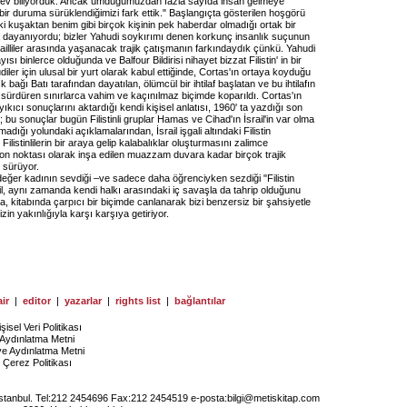
rev biliyorduk. Ancak umduğumuzdan fazla sayıda insan gelmeye
bir duruma sürüklendiğimizi fark ettik." Başlangıçta gösterilen hoşgörü
i kuşaktan benim gibi birçok kişinin pek haberdar olmadığı ortak bir
 dayanıyordu; bizler Yahudi soykırımı denen korkunç insanlık suçunun
railliler arasında yaşanacak trajik çatışmanın farkındaydık çünkü. Yahudi
sı binlerce olduğunda ve Balfour Bildirisi nihayet bizzat Filistin' in bir
ler için ulusal bir yurt olarak kabul ettiğinde, Cortas'ın ortaya koyduğu
k bağı Batı tarafından dayatılan, ölümcül bir ihtilaf başlatan ve bu ihtilafın
sürdüren sınırlarca vahim ve kaçınılmaz biçimde koparıldı. Cortas'ın
yıkıcı sonuçlarını aktardığı kendi kişisel anlatısı, 1960' ta yazdığı son
r; bu sonuçlar bugün Filistinli gruplar Hamas ve Cihad'ın İsrail'in var olma
adığı yolundaki açıklamalarından, İsrail işgali altındaki Filistin
Filistinlilerin bir araya gelip kalabalıklar oluşturmasını zalimce
on noktası olarak inşa edilen muazzam duvara kadar birçok trajik
 sürüyor.
değer kadının sevdiği –ve sadece daha öğrenciyken sezdiği "Filistin
il, aynı zamanda kendi halkı arasındaki iç savaşla da tahrip olduğunu
 kitabında çarpıcı bir biçimde canlanarak bizi benzersiz bir şahsiyetle
izin yakınlığıyla karşı karşıya getiriyor.
ir
|
editor
|
yazarlar
|
rights list
|
bağlantılar
işisel Veri Politikası
Aydınlatma Metni
ye Aydınlatma Metni
Çerez Politikası
İstanbul. Tel:212 2454696 Fax:212 2454519 e-posta:
bilgi@metiskitap.com