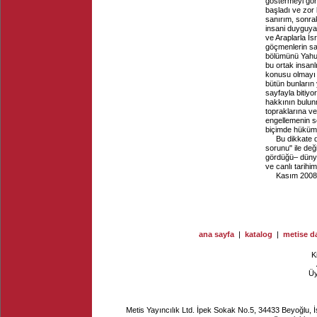
göstermeyi gö
başladı ve zor 
sanırım, sonrak
insani duyguya
ve Araplarla İs
göçmenlerin sayı
bölümünü Yahudi
bu ortak insanlı
konusu olmayı 
bütün bunların 
sayfayla bitiyo
hakkının bulunm
topraklarına ve 
engellemenin s
biçimde hüküm
Bu dikkate 
sorunu" ile değ
gördüğü– dünya,
ve canlı tarihim
Kasım 2008
ana sayfa
|
katalog
|
metise da
K
Ü
Metis Yayıncılık Ltd. İpek Sokak No.5, 34433 Beyoğlu, 