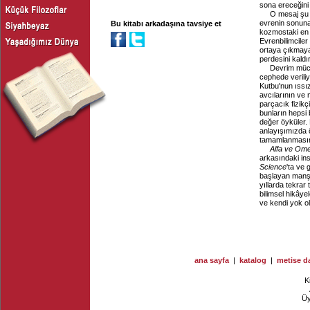
sona ereceğini
O mesaj şu
evrenin sonuna 
Bu kitabı arkadaşına tavsiye et
kozmostaki en 
Evrenbilimciler
ortaya çıkmaya
perdesini kaldı
Devrim mücad
cephede veriliy
Kutbu'nun ıssı
avcılarının ve 
parçacık fizikç
bunların hepsi 
değer öyküler. 
anlayışımızda ö
tamamlanmasın
Alfa ve Om
arkasındaki in
Science
'ta ve
başlayan manşe
yıllarda tekrar 
bilimsel hikâye
ve kendi yok o
ana sayfa
|
katalog
|
metise da
K
Ü