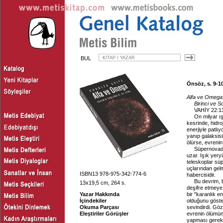
BUL
Önsöz, s. 9-10
Alfa ve Omega 
Birinci ve 
VAHİY 22:1
On milyar ış
kesrinde, hidro
enerjiyle patlı
yanıp galaksisi
ölürse, evrenin
Süpernovada
uzar. Işık yer
teleskoplar sü
uçlarından gel
ISBN13 978-975-342-774-6
habercisidir.
Bu devrim, b
13x19,5 cm, 264 s.
deşifre etmeye 
Yazar Hakkında
bir "karanlık 
İçindekiler
olduğunu göster
Okuma Parçası
sevindirdi. Göz
Eleştiriler Görüşler
evrenin ölümünün
yapması gereke