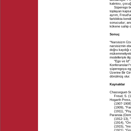
kalıntısı, çocu
Süperego bu 
toplayan kapsam
ayrım, Freud'u
farklılıkta ken
sonucudur; anc
kökene sahip olm
Sonuç
"Narsisizm Üzer
narsisizmin eb
doğru kaydığı d
mükemmeliyetini
modelleriyle ili
"Ego ve İd"
Konferansları"n
süperegoya ego 
Üzerine Bir Gir
dönülmüş olur.
Kaynaklar
Chasseguet-Smi
Freud, S. (1
Hogarth Press,
(1907-1908)
(1909), "F
(1911), "Ps
Paranoia (Dem
(1912-13), 
(1914), "On
(1915), "Ins
(1921), "Gr