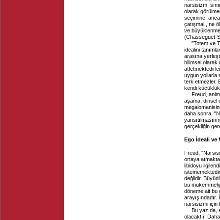
narsisizm, sın
olarak görülmel
seçimine, ancak
çatışmalı, ne ö
ve büyüklenmeci
(Chasseguet-Sm
"Totem ve T
idealini tanıml
arasına yerleşt
bilimsel olarak
atfetmektedirle
uygun yollarla 
terk etmezler. 
kendi küçüklükl
Freud, animis
aşama, dinsel e
megalomanisini
daha sonra, "N
yansıtılmasının 
gerçekliğin gere
Ego İdeali ve
Freud, "Narsis
ortaya atmakta v
libidoyu ilgile
istememektedir
değildir. Büyüd
bu mükemmeliye
döneme ait bu m
arayışındadır. 
narsisizmi için 
Bu yazıda, 
olacaktır. Daha