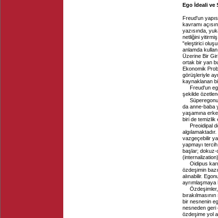
Ego İdeali ve
Freud'un yapısa
kavramı açısınd
yazısında, yukar
netliğini yitirm
"eleştirici olu
anlamda kullanı
Üzerine Bir Gir
ortak bir yan b
Ekonomik Probl
görüşleriyle ay
kaynaklanan bir
Freud'un eg
şekilde özetlene
Süperegonun
da anne-baba ye
yaşamına erken 
biri de temizlik 
Preoidipal 
algılamaktadır.
vazgeçebilir y
yapmayı tercih 
başlar; dokuz-
(internalizatio
Oidipus kar
özdeşimin bazı 
alınabilir. Ego
ayrımlaşmaya k
Özdeşimler, 
bırakılmasının
bir nesnenin e
nesneden geri ç
özdeşime yol a