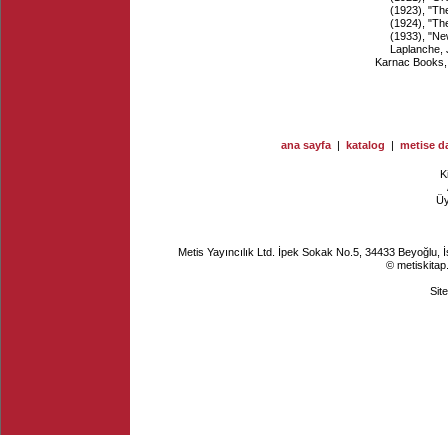
(1923), "Th
(1924), "T
(1933), "Ne
Laplanche, J
Karnac Books,
ana sayfa
|
katalog
|
metise da
K
Ü
Metis Yayıncılık Ltd. İpek Sokak No.5, 34433 Beyoğlu, 
© metiskitap
Sit