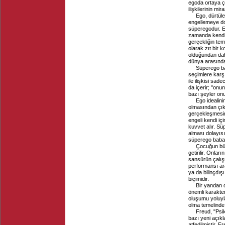
egoda ortaya ç
ilişkilerinin mi
Ego, dürtül
engellemeye do
süperegodur. E
zamanda kendin
gerçekliğin tem
olarak zıt bir 
olduğundan daha
dünya arasındak
Süperego bas
seçimlere karşı
ile ilişkisi sa
da içerir; "onu
bazı şeyler onu
Ego idealini
olmasından çıka
gerçekleşmesin
engeli kendi i
kuvvet alır. S
alması dolayısı
süperego baban
Çocuğun büy
getirilir. Onlar
sansürün çalış
performansı ara
ya da bilinçd
biçimidir.
Bir yandan 
önemli karakter
oluşumu yoluyl
olma temelinde
Freud, "Psi
bazı yeni açıkl
atfedilmiştir. 