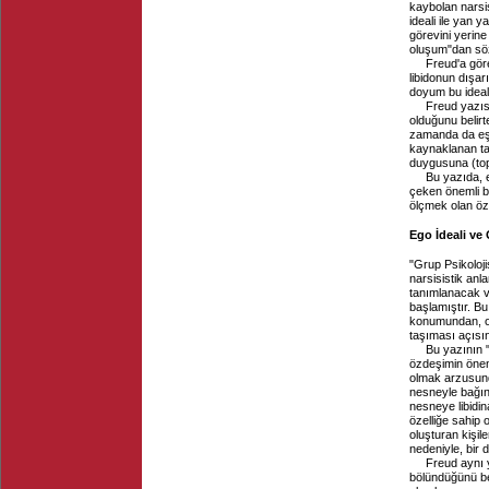
kaybolan narsis
ideali ile yan 
görevini yerine
oluşum"dan söz
Freud'a göre
libidonun dışar
doyum bu ideali
Freud yazısı
olduğunu belirte
zamanda da eşc
kaynaklanan tat
duygusuna (top
Bu yazıda, e
çeken önemli bi
ölçmek olan öze
Ego İdeali ve 
"Grup Psikoloji
narsisistik an
tanımlanacak ve
başlamıştır. Bu
konumundan, oid
taşıması açısın
Bu yazının 
özdeşimin önem
olmak arzusund
nesneyle bağın 
nesneye libidina
özelliğe sahip o
oluşturan kişil
nedeniyle, bir 
Freud aynı 
bölündüğünü bel