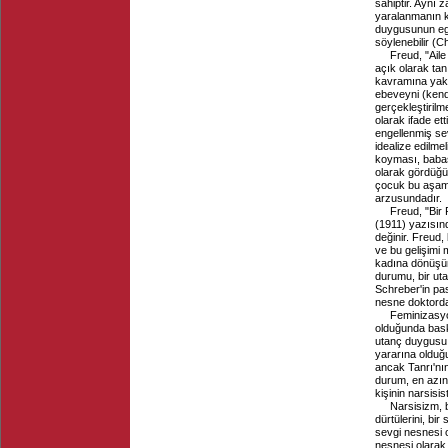
sahiptir. Aynı 
yaralanmanın ka
duygusunun ego
söylenebilir (
Freud, "Ai
açık olarak ta
kavramına yakl
ebeveyni (kendi
gerçekleştirilm
olarak ifade et
engellenmiş sev
idealize edilme
koyması, babası
olarak gördüğü
çocuk bu aşam
arzusundadır.
Freud, "Bir
(1911) yazısınd
değinir. Freud
ve bu gelişimi 
kadına dönüşüm
durumu, bir ut
Schreber'in pa
nesne doktorda
Feminizasyo
olduğunda bask
utanç duygusu ö
yararına olduğu
ancak Tanrı'nın
durum, en azın
kişinin narsis
Narsisizm, b
dürtülerini, bir
sevgi nesnesi 
nesnesi olarak 