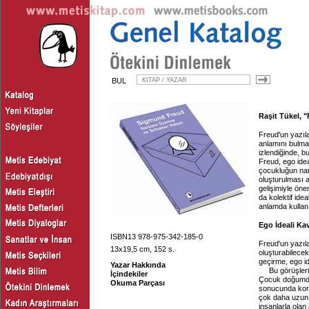
BUL
Raşit Tükel, "
Freud'un yazıla
anlamını bulmak
izlendiğinde, b
Freud, ego ideal
çocukluğun nar
oluşturulması 
gelişimiyle öne
da kolektif ide
anlamda kullanı
Ego İdeali Ka
ISBN13 978-975-342-185-0
Freud'un yazıl
13x19,5 cm, 152 s.
oluşturabilece
geçirme, ego id
Yazar Hakkında
Bu görüşleri
İçindekiler
Çocuk doğumdan
Okuma Parçası
sonucunda koru
çok daha uzun 
insanlarla olan 