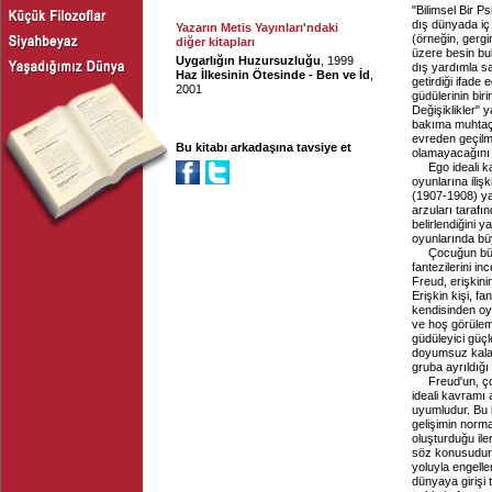
"Bilimsel Bir P
dış dünyada iç 
Yazarın Metis Yayınları'ndaki
(örneğin, gergi
diğer kitapları
üzere besin bu
Uygarlığın Huzursuzluğu
, 1999
dış yardımla sağ
Haz İlkesinin Ötesinde - Ben ve İd
,
getirdiği ifade 
2001
güdülerinin bir
Değişiklikler" 
bakıma muhtaç 
evreden geçilm
Bu kitabı arkadaşına tavsiye et
olamayacağını b
Ego ideali k
oyunlarına iliş
(1907-1908) ya
arzuları taraf
belirlendiğini
oyunlarında büy
Çocuğun büy
fantezilerini in
Freud, erişkinin
Erişkin kişi, f
kendisinden oy
ve hoş görüleme
güdüleyici güçl
doyumsuz kalan 
gruba ayrıldığı 
Freud'un, ço
ideali kavramı 
uyumludur. Bu 
gelişimin norma
oluşturduğu ile
söz konusudur.
yoluyla engell
dünyaya girişi t