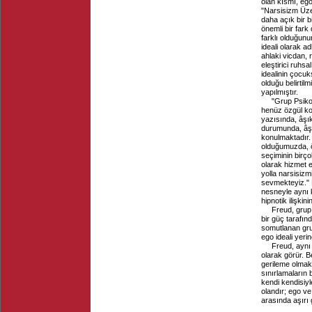
olan kısmı, ego
"Narsisizm Üzer
daha açık bir 
önemli bir fark
farklı olduğunu
ideali olarak ad
ahlaki vicdan, 
eleştirici ruhs
idealinin çocuk
olduğu belirtil
yapılmıştır.
"Grup Psikol
henüz özgül ko
yazısında, âşı
durumunda, âşı
konulmaktadır.
olduğumuzda, ö
seçiminin birço
olarak hizmet e
yolla narsisiz
sevmekteyiz." F
nesneyle aynı 
hipnotik ilişkin
Freud, grup 
bir güç tarafın
somutlanan grub
ego ideali yeri
Freud, aynı
olarak görür. B
gerileme olmak
sınırlamaların 
kendi kendisiy
olandır; ego ve 
arasında aşırı 