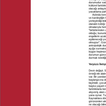
durumudur sadec
kültürel farklı
olacağı anlaşılı
yasaklama paha
Aslında kendi
ve kardeşliğin 
yerleştirdiği i
olanaklı kıldığı
olmalarıyla hem
"birbirlerinden u
olduğu; bununla
engellerin azala
eşitleneceği yo
olmuştur". Gü
antropolojik d
açığa vurmaktad
bugün hepimizi
durumun güncel
durmak istediğ
Yeryüzü İletiş
Devir değişti. 
örneği ele alal
var. Bir yandan
başlangıcına d
biçimidir; çocu
başka yaşam ta
farklılıklarla 
alışveriş alanı
yana oynar. Tur
Kaynaklara dön
görünümleri alm
ne olacağı bili