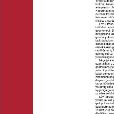
ısrarıyla da (ö
bu konu Alman 
anlaşılmıştır:
Habermasçı ilet
evrenselleştiri
iletişimsel bü
ihtilaflara işa
Lévi-Strauss
kültürlerin etn
geçmektedir. Da
birleşimlerle kü
genetik yetenek
katkıda bulunmu
olanaklı kılan d
olanaklı kılan g
canlılığı kamçı
bulmuş oluruz, 
yükümlülüğüne 
Irkçılığa kar
saçmalığının, ö
gösterilmesiyle
yakın topraklar
kabul etmeyen h
zincirinden boşa
dağılımı gerekl
karşı mücadelen
yaratmış olma o
uygarlığa götür
sınırları ve b
Lévi-Straus
yaklaşımı olduğ
getirip, kendin
bulundurmadan d
ve Kültür
'ün s
dilediğimiz say