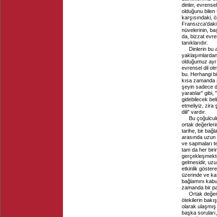
dinler, evrensel
olduğunu bilen t
karşısındaki, ö
Fransızca'daki 
nüvelerinin, ba
da, bizzat evre
tanıklarıdır.
Dinlerin bu 
yaklaşımlardan
olduğumuz ayrı
evrensel dil ol
bu. Herhangi bi
kısa zamanda p
şeyin sadece di
yaratılar" gibi,
gidebilecek belir
etmeliyiz, zira
dili" vardır.
Bu çoğulcul
ortak değerleri
tarihe, bir bağl
arasında uzun 
ve sapmaları te
tam da her bir
gerçekleşmekte
gelmesidir, uz
etkinlik göstere
üzerinde ve kaf
bağlamını kabu
zamanda bir pa
Ortak değerl
ötekilerin bakı
olarak ulaşmış
başka soruları,