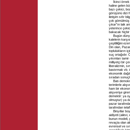
İkinci örnek
haline gelen bü
bazı çekici, bo
görüşünü dizi h
iletişim sıfır b
çok gömülmüş "
çıkar"ın laik a
yeterince çekici
bakacak hiçbir 
Bugün dünya
kalelerin karşı
çeşitliliğini ez
Din olan, Pazar
toplulukların i
suç ortağıdır. Ön
yıkımları tamir 
milliyetçi bir 
liberalizmin, sı
bastırmak vb. i
ekonomik dağılı
sıradan sonuçla
Batı demokra
terimlerle alışv
ham bir ekonomi
alışverişe gir
demektir: ya o
olmuştur) ya da
pazar tarafında
tarafından telaf
Binyıllar bo
aidiyeti (ailev
bunun modeli, g
revaçta olan al
evrensel ve sını