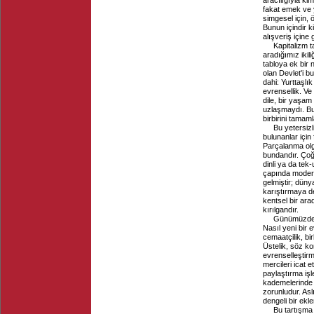
aracılığıyla k
fakat emek ve y
simgesel için, 
Bunun içindir ki
alışveriş içine
Kapitalizm t
aradığımız ikil
tabloya ek bir 
olan Devlet'i b
dahi: Yurttaşlık
evrensellik. Ve
dile, bir yaşam
uzlaşmaydı. Bu
birbirini tamam
Bu yetersizl
bulunanlar için 
Parçalanma olgu
bundandır. Çoğu
dinli ya da tek-
çapında modernli
gelmiştir; düny
karıştırmaya de
kentsel bir ar
kırılgandır.
Günümüzde s
Nasıl yeni bir e
cemaatçilik, bi
Üstelik, söz ko
evrenselleştir
mercileri icat 
paylaştırma iş
kademelerinde b
zorunludur. Asl
dengeli bir ekl
Bu tartışma