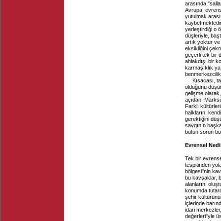
arasında "salla
Avrupa, evrens
yutulmak arasın
kaybetmektedir
yerleştirdiği o
düşleriyle, ba
artık yoktur ve
eksikliğini çe
geçerli tek bir
ahlakdışı bir k
karmaşıklık ya 
benmerkezcilik
Kısacası, ta
olduğunu düşüne
gelişme olarak
açıdan, Marksiz
Farklı kültürler
halkların, ken
gerektiğini düşü
saygının başka b
bütün sorun bu
Evrensel Nedi
Tek bir evrense
tespitinden yol
bölgesi"nin kav
bu kavşaklar, 
alanlarını oluşt
konumda tutard
şehir kültürünün
içlerinde barınd
idari merkezler
değerleri"yle ü