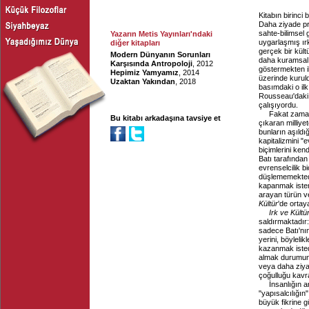
Kitabın birinci
Daha ziyade prat
sahte-bilimsel 
Yazarın Metis Yayınları'ndaki
uygarlaşmış ır
diğer kitapları
gerçek bir kül
Modern Dünyanın Sorunları
daha kuramsal o
Karşısında Antropoloji
, 2012
göstermekten ib
Hepimiz Yamyamız
, 2014
üzerinde kurul
Uzaktan Yakından
, 2018
basımdaki o ilk
Rousseau'daki k
çalışıyordu.
Fakat zaman 
Bu kitabı arkadaşına tavsiye et
çıkaran milliyet
bunların aşıldı
kapitalizmini "
biçimlerini ken
Batı tarafından 
evrenselcilik bi
düşlememektedir
kapanmak isteme
arayan türün ve
Kültür
'de ortaya
Irk ve Kültü
saldırmaktadır:
sadece Batı'nın
yerini, böyleli
kazanmak istedi
almak durumunda
veya daha ziyad
çoğulluğu kavr
İnsanlığın 
"yapısalcılığın
büyük fikrine g