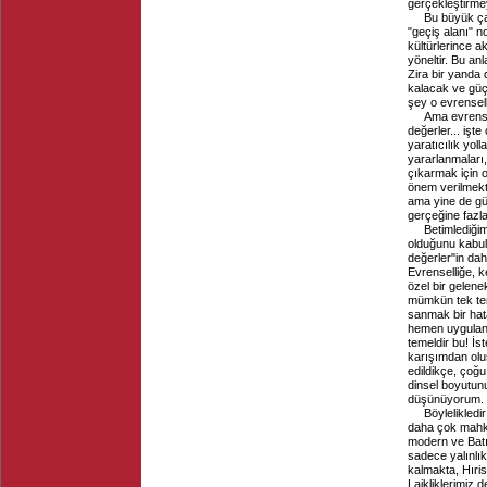
gerçekleştirmey
Bu büyük ça
"geçiş alanı" n
kültürlerince a
yöneltir. Bu anl
Zira bir yanda 
kalacak ve güç
şey o evrensell
Ama evrense
değerler... işte
yaratıcılık yol
yararlanmaları
çıkarmak için 
önem verilmekte
ama yine de gü
gerçeğine fazl
Betimlediği
olduğunu kabul
değerler"in dah
Evrenselliğe, ke
özel bir gelen
mümkün tek tem
sanmak bir hata
hemen uygulanab
temeldir bu! İs
karışımdan oluş
edildikçe, çoğ
dinsel boyutun
düşünüyorum.
Böylelikledi
daha çok mahkû
modern ve Bat
sadece yalınlı
kalmakta, Hıris
Laikliklerimiz 