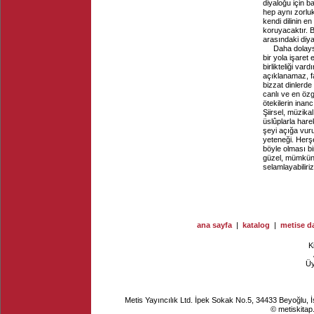
diyaloğu için b
hep aynı zorlu
kendi dilinin e
koruyacaktır. B
arasındaki diy
Daha dolays
bir yola işaret
birlikteliği var
açıklanamaz, faka
bizzat dinlerde 
canlı ve en özg
ötekilerin inanc
Şiirsel, müzika
üslûplarla hare
şeyi açığa vuru
yeteneği. Herş
böyle olması b
güzel, mümkün 
selamlayabiliriz
ana sayfa
|
katalog
|
metise da
K
Ü
Metis Yayıncılık Ltd. İpek Sokak No.5, 34433 Beyoğlu, 
© metiskitap