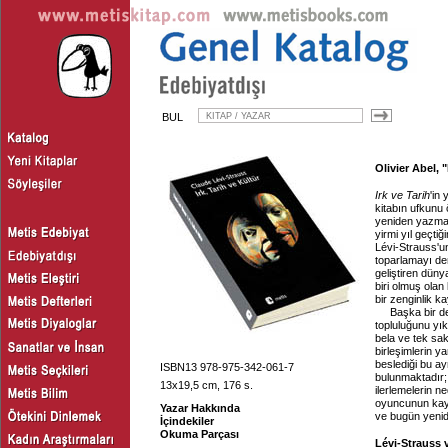
BUL
Olivier Abel, 
Irk ve Tarih
'in
kitabın ufkunu 
yeniden yazma
yirmi yıl geçti
Lévi-Strauss'u
toparlamayı den
geliştiren düny
biri olmuş olan k
bir zenginlik k
Başka bir de
topluluğunu yı
bela ve tek sak
birleşimlerin ya
beslediği bu ayn
ISBN13 978-975-342-061-7
bulunmaktadır;
13x19,5 cm, 176 s.
ilerlemelerin n
oyuncunun kay
Yazar Hakkında
ve bugün yenid
İçindekiler
Okuma Parçası
Lévi-Strauss 