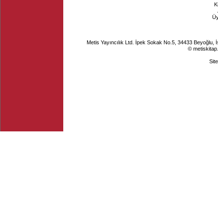
K
Ü
Metis Yayıncılık Ltd. İpek Sokak No.5, 34433 Beyoğlu, 
© metiskitap
Sit