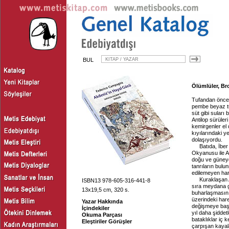
BUL
Ölümlüler, Br
Tufandan önce A
pembe beyaz tuz
süt gibi suları
Antilop sürüleri
kemirgenler el
kıyılarındaki y
dolaşıyordu.
Batıda, İber
Okyanusu ile A
doğu ve güneyde
tanrıların bul
edilemeyen hare
Kuraklaşan 
ISBN13 978-605-316-441-8
sıra meydana g
13x19,5 cm, 320 s.
buharlaşmasını
üzerindeki harek
Yazar Hakkında
değişmeye başl
İçindekiler
yıl daha şiddet
Okuma Parçası
bataklıklar iç 
Eleştiriler Görüşler
çarpışan kayala