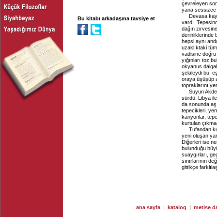
çevreleyen son
yana sessizce 
Devasa kaya
Bu kitabı arkadaşına tavsiye et
vardı. Tepesin
dağın zirvesin
derinliklerind
hepsi aynı and
uzaklıktaki tüm
vadisine doğru 
yığınları toz bu
okyanus dalgala
şelaleydi bu, e
oraya üşüşüp a
topraklarını ye
Suyun Akden
sürdü. Libya i
da sonunda aşıp
tepecikleri, ye
kanyonlar, tepe
kurtulan çıkma
Tufandan kur
yeni oluşan yar
Diğerleri ise ne
bulunduğu büyül
suaygırları, ge
sınırlarının de
gittikçe farklıl
ana sayfa
|
katalog
|
metise da