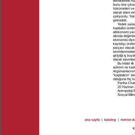
tekniklerinin hı
bunu öne çıkan 
hükümetleri ve 
olarak idare et
çekiyordu. Yoks
gelmelidir.
Yedek sanayi
kapitalist üret
altekonomi yar
altında değerle
ekonomisi diye 
kayıtdışı üretim
parçası olacak
tanımlanmadan 
giriştiği iş bu
olarak tanımlam
Bu kitabı il
atılımın ne ka
Argümanlarının 
“kapitalizm” de
olduğuna hiç 
Partha Chat
20 Haziran
Antropoloji
Sosyal Bilim
ana sayfa
|
katalog
|
metise da
K