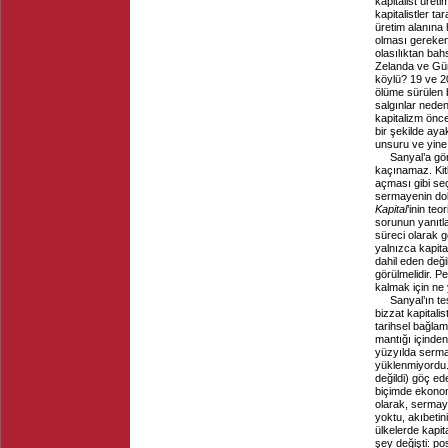
kapitalist üre
kapitalistler t
üretim alanına
olması gereken
olasılıktan bah
Zelanda ve Gün
köylü? 19 ve 2
ölüme sürülen b
salgınlar nede
kapitalizm önce
bir şekilde aya
unsuru ve yine 
Sanyal’a gö
kaçınamaz. Kitl
açması gibi seç
sermayenin dol
Kapital
’inin te
sorunun yanıtl
süreci olarak g
yalnızca kapita
dahil eden değ
görülmelidir. P
kalmak için ne 
Sanyal’ın te
bizzat kapitalis
tarihsel bağla
mantığı içinden
yüzyılda serma
yüklenmiyordu. 
değildi) göç ede
biçimde ekonom
olarak, sermay
yoktu, akıbeti
ülkelerde kapit
şey değişti: po