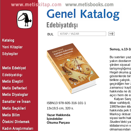
BUL
Sunuş, s.13-1
Bu satırları y
yakın dostları
şiirden siyasa
tartışmışlığımız
Hegel okuma gru
gösterilerde bi
birlikte çalışt
geçirdiğim her
zamansız kaybe
hakkında ne düş
açıcı hem de eğ
Kalyan Sanya
itibar sahibiyd
ISBN13 978-605-316-101-1
1980’lerden iti
13x19,5 cm, 320 s.
hakkında pek bi
Marksçı iktisat
Yazar Hakkında
siyasi tarihi h
İçindekiler
Studies
’deki y
Okuma Parçası
iddialarımızın ve
olmamasından 