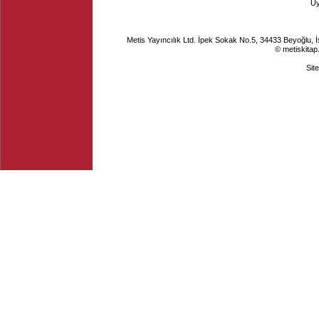
Ü
Metis Yayıncılık Ltd. İpek Sokak No.5, 34433 Beyoğlu, 
© metiskitap
Sit