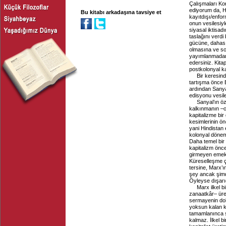
Çalışmaları Ko
ediyorum da, H
Bu kitabı arkadaşına tavsiye et
kayıtdışı/enfo
onun vesilesiyl
siyasal iktisad
taslağını verd
gücüne, dahası 
olmasına ve so
yayımlanmadan 
edersiniz. Kita
postkolonyal ka
Bir keresind
tartışma önce 
ardından Sanya
edisyonu vesile
Sanyal’ın öz
kalkınmanın –
kapitalizme bir
kesimlerinin ö
yani Hindistan
kolonyal dönemi
Daha temel bir 
kapitalizm önc
girmeyen emek v
Küreselleşme ç
tersine, Marx’ın
şey ancak şimd
Öyleyse dışarı
Marx ilkel b
zanaatkâr– üret
sermayenin dola
yoksun kalan kö
tamamlanınca s
kalmaz. İlkel b